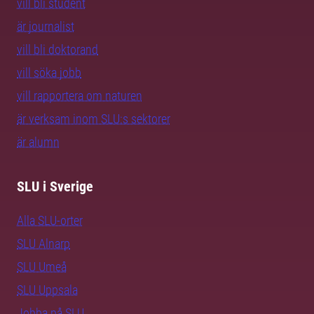
vill bli student
är journalist
vill bli doktorand
vill söka jobb
vill rapportera om naturen
är verksam inom SLU:s sektorer
är alumn
SLU i Sverige
Alla SLU-orter
SLU Alnarp
SLU Umeå
SLU Uppsala
Jobba på SLU