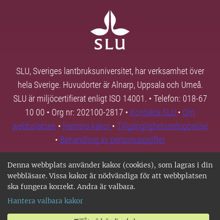
SLU, Sveriges lantbruksuniversitet, har verksamhet över
hela Sverige. Huvudorter är Alnarp, Uppsala och Umeå.
SLU är miljöcertifierat enligt ISO 14001. • Telefon: 018-67
10 00 • Org nr: 202100-2817 •
Kontakta SLU
•
Om
webbplatsen
•
Hantera kakor
•
Tillgänglighetsredogörelse
•
Behandling av personuppgifter
Denna webbplats använder kakor (cookies), som lagras i din
webbläsare. Vissa kakor är nödvändiga för att webbplatsen
ska fungera korrekt. Andra är valbara.
Hantera valbara kakor