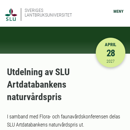
SVERIGES
MENY
LANTBRUKSUNIVERSITET
APRIL
28
2027-04-28
2027
Utdelning av SLU
Artdatabankens
naturvårdspris
I samband med Flora- och faunavårdskonferensen delas
SLU Artdatabankens naturvårdspris ut.