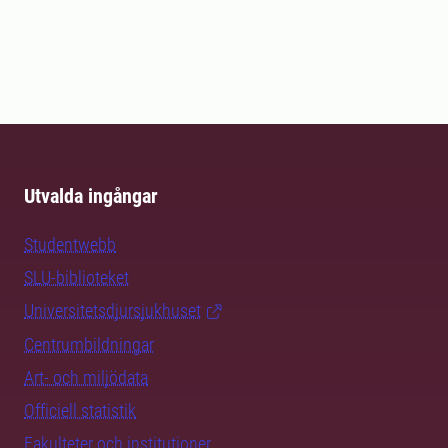
Utvalda ingångar
Studentwebb
SLU-biblioteket
Universitetsdjursjukhuset
Centrumbildningar
Art- och miljödata
Officiell statistik
Fakulteter och institutioner