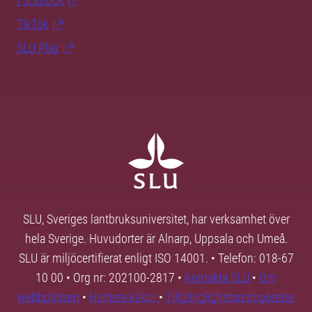
Facebook
TikTok
SLU Play
SLU, Sveriges lantbruksuniversitet, har verksamhet över
hela Sverige. Huvudorter är Alnarp, Uppsala och Umeå.
SLU är miljöcertifierat enligt ISO 14001. • Telefon: 018-67
10 00 • Org nr: 202100-2817 •
Kontakta SLU
•
Om
webbplatsen
•
Hantera kakor
•
Tillgänglighetsredogörelse