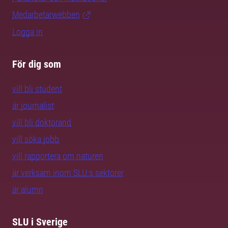
Medarbetarwebben
Logga in
För dig som
vill bli student
är journalist
vill bli doktorand
vill söka jobb
vill rapportera om naturen
är verksam inom SLU:s sektorer
är alumn
SLU i Sverige