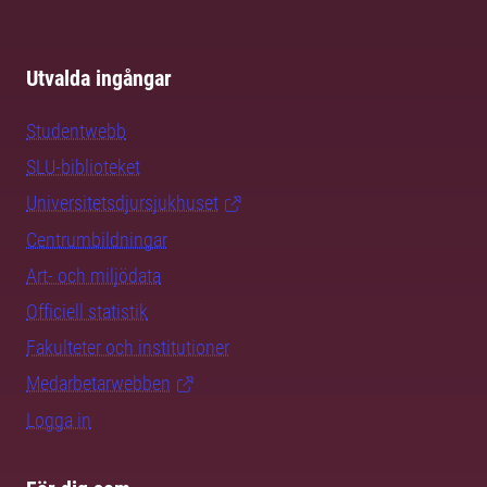
Utvalda ingångar
Studentwebb
SLU-biblioteket
Universitetsdjursjukhuset
Centrumbildningar
Art- och miljödata
Officiell statistik
Fakulteter och institutioner
Medarbetarwebben
Logga in