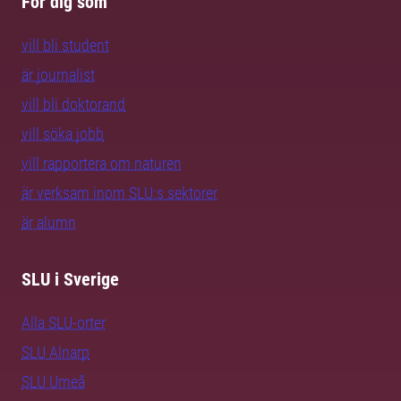
För dig som
vill bli student
är journalist
vill bli doktorand
vill söka jobb
vill rapportera om naturen
är verksam inom SLU:s sektorer
är alumn
SLU i Sverige
Alla SLU-orter
SLU Alnarp
SLU Umeå