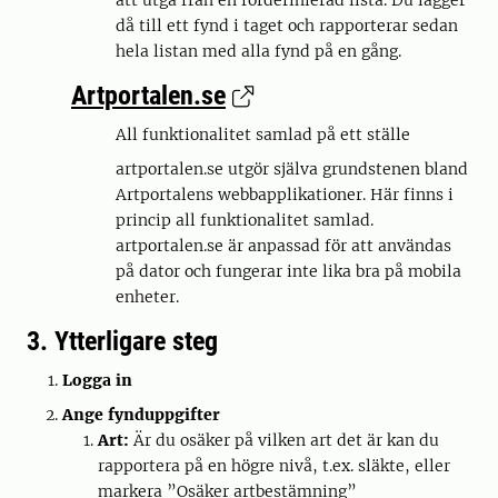
att utgå från en fördefinierad lista. Du lägger
då till ett fynd i taget och rapporterar sedan
hela listan med alla fynd på en gång.
Artportalen.se
All funktionalitet samlad på ett ställe
artportalen.se utgör själva grundstenen bland
Artportalens webbapplikationer. Här finns i
princip all funktionalitet samlad.
artportalen.se är anpassad för att användas
på dator och fungerar inte lika bra på mobila
enheter.
3. Ytterligare steg
Logga in
Ange fynduppgifter
Art:
Är du osäker på vilken art det är kan du
rapportera på en högre nivå, t.ex. släkte, eller
markera ”Osäker artbestämning”