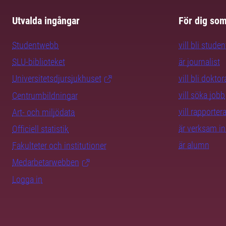
Utvalda ingångar
För dig so
Studentwebb
vill bli studen
SLU-biblioteket
är journalist
Universitetsdjursjukhuset
vill bli dokto
vill söka jobb
Centrumbildningar
vill rapporte
Art- och miljödata
är verksam i
Officiell statistik
är alumn
Fakulteter och institutioner
Medarbetarwebben
Logga in