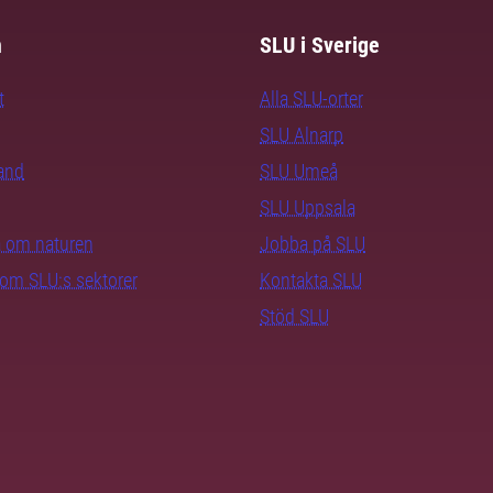
m
SLU i Sverige
t
Alla SLU-orter
SLU Alnarp
rand
SLU Umeå
SLU Uppsala
ra om naturen
Jobba på SLU
nom SLU:s sektorer
Kontakta SLU
Stöd SLU