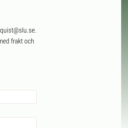
mquist@slu.se.
 med frakt och