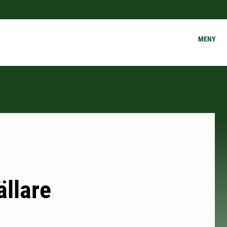
MENY
ällare