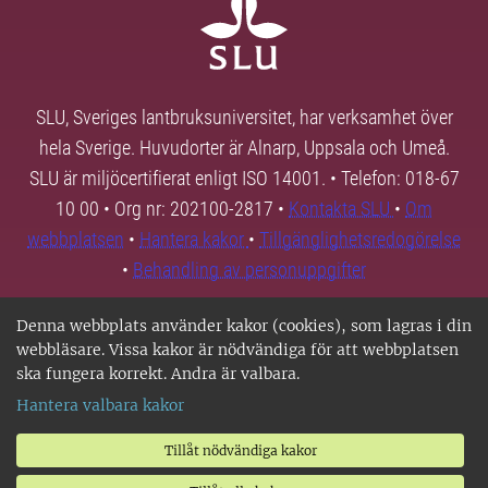
SLU, Sveriges lantbruksuniversitet, har verksamhet över
hela Sverige. Huvudorter är Alnarp, Uppsala och Umeå.
SLU är miljöcertifierat enligt ISO 14001. • Telefon: 018-67
10 00 • Org nr: 202100-2817 •
Kontakta SLU
•
Om
webbplatsen
•
Hantera kakor
•
Tillgänglighetsredogörelse
•
Behandling av personuppgifter
Denna webbplats använder kakor (cookies), som lagras i din
webbläsare. Vissa kakor är nödvändiga för att webbplatsen
ska fungera korrekt. Andra är valbara.
Hantera valbara kakor
Tillåt nödvändiga kakor