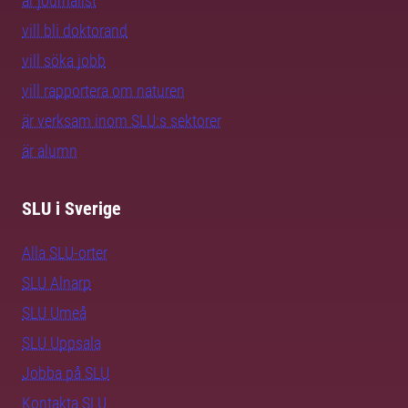
är journalist
vill bli doktorand
vill söka jobb
vill rapportera om naturen
är verksam inom SLU:s sektorer
är alumn
SLU i Sverige
Alla SLU-orter
SLU Alnarp
SLU Umeå
SLU Uppsala
Jobba på SLU
Kontakta SLU