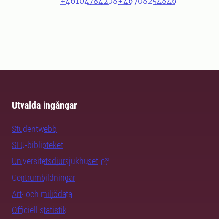
+46104784208
+46708254846
Utvalda ingångar
Studentwebb
SLU-biblioteket
Universitetsdjursjukhuset
Centrumbildningar
Art- och miljödata
Officiell statistik