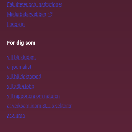
Fakulteter och institutioner
Medarbetarwebben
Logga in
För dig som
vill bli student
är journalist
vill bli doktorand
vill söka jobb
vill rapportera om naturen
är verksam inom SLU:s sektorer
är alumn