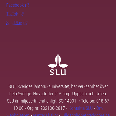
Facebook
TikTok
SLU Play
SLU, Sveriges lantbruksuniversitet, har verksamhet över
hela Sverige. Huvudorter är Alnarp, Uppsala och Umeå.
SLU är miljöcertifierat enligt ISO 14001. • Telefon: 018-67
10 00 • Org nr: 202100-2817 •
Kontakta SLU
•
Om
webbplatsen
•
Hantera kakor
•
Tillgänglighetsredogörelse