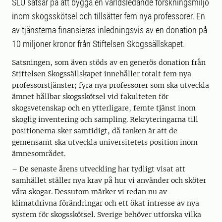
SLU satsar på att bygga en världsledande forskningsmiljö
inom skogsskötsel och tillsätter fem nya professorer. En
av tjänsterna finansieras inledningsvis av en donation på
10 miljoner kronor från Stiftelsen Skogssällskapet.
Satsningen, som även stöds av en generös donation från
Stiftelsen Skogssällskapet innehåller totalt fem nya
professorstjänster; fyra nya professorer som ska utveckla
ämnet hållbar skogsskötsel vid fakulteten för
skogsvetenskap och en ytterligare, femte tjänst inom
skoglig inventering och sampling. Rekryteringarna till
positionerna sker samtidigt, då tanken är att de
gemensamt ska utveckla universitetets position inom
ämnesområdet.
– De senaste årens utveckling har tydligt visat att
samhället ställer nya krav på hur vi använder och sköter
våra skogar. Dessutom märker vi redan nu av
klimatdrivna förändringar och ett ökat intresse av nya
system för skogsskötsel. Sverige behöver utforska vilka