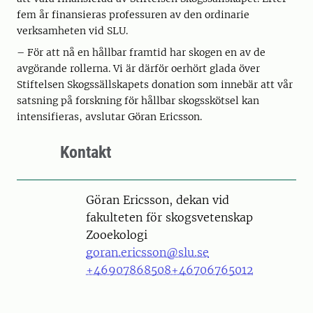
fem år finansieras professuren av den ordinarie
verksamheten vid SLU.
– För att nå en hållbar framtid har skogen en av de
avgörande rollerna. Vi är därför oerhört glada över
Stiftelsen Skogssällskapets donation som innebär att vår
satsning på forskning för hållbar skogsskötsel kan
intensifieras, avslutar Göran Ericsson.
Kontakt
Person
Göran Ericsson, dekan vid
fakulteten för skogsvetenskap
Zooekologi
goran.ericsson@slu.se
+46907868508
+46706765012