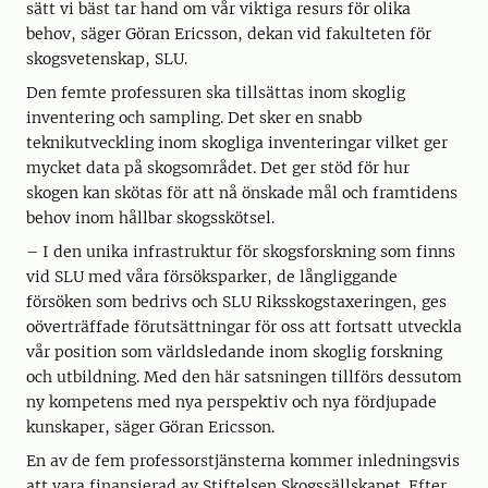
sätt vi bäst tar hand om vår viktiga resurs för olika
behov, säger Göran Ericsson, dekan vid fakulteten för
skogsvetenskap, SLU.
Den femte professuren ska tillsättas inom skoglig
inventering och sampling. Det sker en snabb
teknikutveckling inom skogliga inventeringar vilket ger
mycket data på skogsområdet. Det ger stöd för hur
skogen kan skötas för att nå önskade mål och framtidens
behov inom hållbar skogsskötsel.
– I den unika infrastruktur för skogsforskning som finns
vid SLU med våra försöksparker, de långliggande
försöken som bedrivs och SLU Riksskogstaxeringen, ges
oöverträffade förutsättningar för oss att fortsatt utveckla
vår position som världsledande inom skoglig forskning
och utbildning. Med den här satsningen tillförs dessutom
ny kompetens med nya perspektiv och nya fördjupade
kunskaper, säger Göran Ericsson.
En av de fem professorstjänsterna kommer inledningsvis
att vara finansierad av Stiftelsen Skogssällskapet. Efter