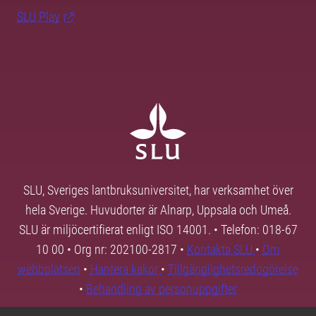
SLU Play
SLU, Sveriges lantbruksuniversitet, har verksamhet över
hela Sverige. Huvudorter är Alnarp, Uppsala och Umeå.
SLU är miljöcertifierat enligt ISO 14001. • Telefon: 018-67
10 00 • Org nr: 202100-2817 •
Kontakta SLU
•
Om
webbplatsen
•
Hantera kakor
•
Tillgänglighetsredogörelse
•
Behandling av personuppgifter