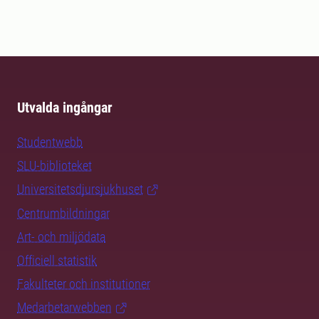
Utvalda ingångar
Studentwebb
SLU-biblioteket
Universitetsdjursjukhuset
Centrumbildningar
Art- och miljödata
Officiell statistik
Fakulteter och institutioner
Medarbetarwebben