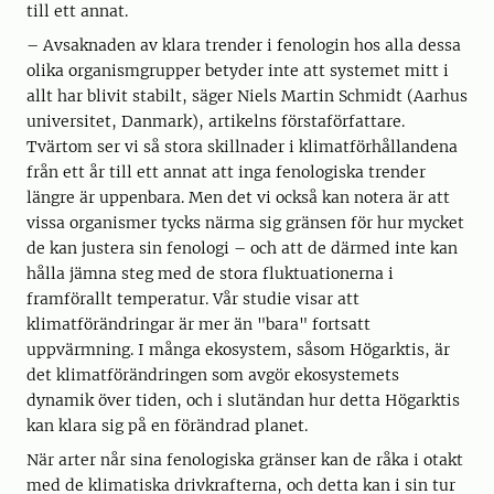
till ett annat.
– Avsaknaden av klara trender i fenologin hos alla dessa
olika organismgrupper betyder inte att systemet mitt i
allt har blivit stabilt, säger Niels Martin Schmidt (Aarhus
universitet, Danmark), artikelns förstaförfattare.
Tvärtom ser vi så stora skillnader i klimatförhållandena
från ett år till ett annat att inga fenologiska trender
längre är uppenbara. Men det vi också kan notera är att
vissa organismer tycks närma sig gränsen för hur mycket
de kan justera sin fenologi – och att de därmed inte kan
hålla jämna steg med de stora fluktuationerna i
framförallt temperatur. Vår studie visar att
klimatförändringar är mer än "bara" fortsatt
uppvärmning. I många ekosystem, såsom Högarktis, är
det klimatförändringen som avgör ekosystemets
dynamik över tiden, och i slutändan hur detta Högarktis
kan klara sig på en förändrad planet.
När arter når sina fenologiska gränser kan de råka i otakt
med de klimatiska drivkrafterna, och detta kan i sin tur