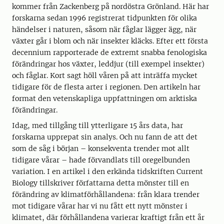
kommer från Zackenberg på nordöstra Grönland. Här har
forskarna sedan 1996 registrerat tidpunkten för olika
händelser i naturen, såsom när fåglar lägger ägg, när
växter går i blom och när insekter kläcks. Efter ett första
decennium rapporterade de extremt snabba fenologiska
förändringar hos växter, leddjur (till exempel insekter)
och fåglar. Kort sagt höll våren på att inträffa mycket
tidigare för de flesta arter i regionen. Den artikeln har
format den vetenskapliga uppfattningen om arktiska
förändringar.
Idag, med tillgång till ytterligare 15 års data, har
forskarna upprepat sin analys. Och nu fann de att det
som de såg i början – konsekventa trender mot allt
tidigare vårar – hade förvandlats till oregelbunden
variation. I en artikel i den erkända tidskriften Current
Biology tillskriver författarna detta mönster till en
förändring av klimatförhållandena: från klara trender
mot tidigare vårar har vi nu fått ett nytt mönster i
klimatet, där förhållandena varierar kraftigt från ett år