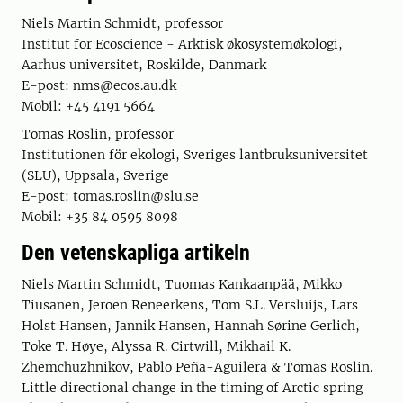
Niels Martin Schmidt, professor
Institut for Ecoscience - Arktisk økosystemøkologi,
Aarhus universitet, Roskilde, Danmark
E-post: nms@ecos.au.dk
Mobil: +45 4191 5664
Tomas Roslin, professor
Institutionen för ekologi, Sveriges lantbruksuniversitet
(SLU), Uppsala, Sverige
E-post: tomas.roslin@slu.se
Mobil: +35 84 0595 8098
Den vetenskapliga artikeln
Niels Martin Schmidt, Tuomas Kankaanpää, Mikko
Tiusanen, Jeroen Reneerkens, Tom S.L. Versluijs, Lars
Holst Hansen, Jannik Hansen, Hannah Sørine Gerlich,
Toke T. Høye, Alyssa R. Cirtwill, Mikhail K.
Zhemchuzhnikov, Pablo Peña-Aguilera & Tomas Roslin.
Little directional change in the timing of Arctic spring