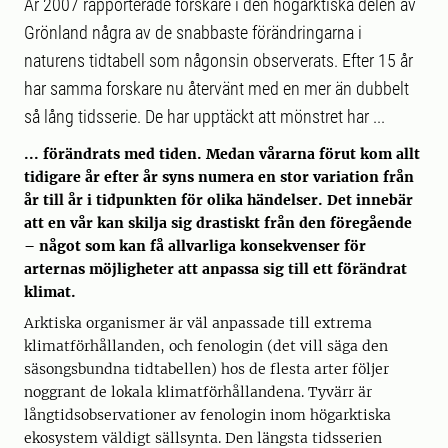
År 2007 rapporterade forskare i den högarktiska delen av
Grönland några av de snabbaste förändringarna i
naturens tidtabell som någonsin observerats. Efter 15 år
har samma forskare nu återvänt med en mer än dubbelt
så lång tidsserie. De har upptäckt att mönstret har ...
... förändrats med tiden. Medan vårarna förut kom allt
tidigare år efter år syns numera en stor variation från
år till år i tidpunkten för olika händelser. Det innebär
att en vår kan skilja sig drastiskt från den föregående
– något som kan få allvarliga konsekvenser för
arternas möjligheter att anpassa sig till ett förändrat
klimat.
Arktiska organismer är väl anpassade till extrema
klimatförhållanden, och fenologin (det vill säga den
säsongsbundna tidtabellen) hos de flesta arter följer
noggrant de lokala klimatförhållandena. Tyvärr är
långtidsobservationer av fenologin inom högarktiska
ekosystem väldigt sällsynta. Den längsta tidsserien