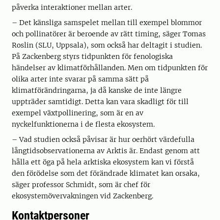
påverka interaktioner mellan arter.
– Det känsliga samspelet mellan till exempel blommor
och pollinatörer är beroende av rätt timing, säger Tomas
Roslin (SLU, Uppsala), som också har deltagit i studien.
På Zackenberg styrs tidpunkten för fenologiska
händelser av klimatförhållanden. Men om tidpunkten för
olika arter inte svarar på samma sätt på
klimatförändringarna, ja då kanske de inte längre
uppträder samtidigt. Detta kan vara skadligt för till
exempel växtpollinering, som är en av
nyckelfunktionerna i de flesta ekosystem.
– Vad studien också påvisar är hur oerhört värdefulla
långtidsobservationerna av Arktis är. Endast genom att
hålla ett öga på hela arktiska ekosystem kan vi förstå
den förödelse som det förändrade klimatet kan orsaka,
säger professor Schmidt, som är chef för
ekosystemövervakningen vid Zackenberg.
Kontaktpersoner