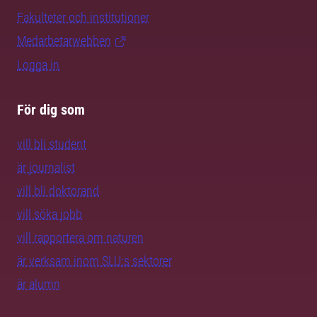
Fakulteter och institutioner
Medarbetarwebben
Logga in
För dig som
vill bli student
är journalist
vill bli doktorand
vill söka jobb
vill rapportera om naturen
är verksam inom SLU:s sektorer
är alumn