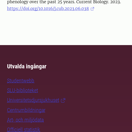
phenology over the past 25 years. Current Biology. 2023.
https://doi.org/10.1016/j.cub.2023.06.038
Utvalda ingångar
Studentwebb
SLU-biblioteket
Universitetsdjursjukhuset
Centrumbildningar
Art- och miljödata
Officiell statistik