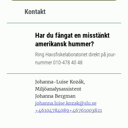
Kontakt
Har du fångat en misstänkt
amerikansk hummer?
Ring Havsfiskelaboratoriet direkt på jour-
nummer 010-478 40 48
Person
Johanna-Luise Kozák,
Miljöanalysassistent
Johanna Bergman
johanna.luise.kozak@slu.se
+46104784089
+46761003821