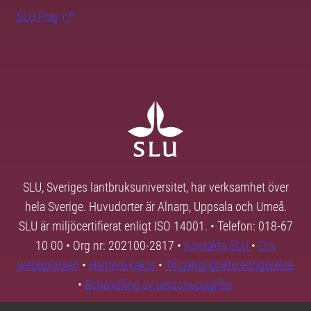
SLU Play
SLU, Sveriges lantbruksuniversitet, har verksamhet över
hela Sverige. Huvudorter är Alnarp, Uppsala och Umeå.
SLU är miljöcertifierat enligt ISO 14001. • Telefon: 018-67
10 00 • Org nr: 202100-2817 •
Kontakta SLU
•
Om
webbplatsen
•
Hantera kakor
•
Tillgänglighetsredogörelse
•
Behandling av personuppgifter