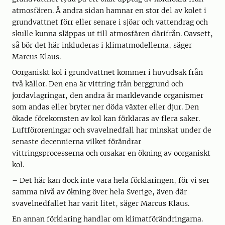
atmosfären. Å andra sidan hamnar en stor del av kolet i
grundvattnet förr eller senare i sjöar och vattendrag och
skulle kunna släppas ut till atmosfären därifrån. Oavsett,
så bör det här inkluderas i klimatmodellerna, säger
Marcus Klaus.
Oorganiskt kol i grundvattnet kommer i huvudsak från
två källor. Den ena är vittring från berggrund och
jordavlagringar, den andra är marklevande organismer
som andas eller bryter ner döda växter eller djur. Den
ökade förekomsten av kol kan förklaras av flera saker.
Luftföroreningar och svavelnedfall har minskat under de
senaste decennierna vilket förändrar
vittringsprocesserna och orsakar en ökning av oorganiskt
kol.
– Det här kan dock inte vara hela förklaringen, för vi ser
samma nivå av ökning över hela Sverige, även där
svavelnedfallet har varit litet, säger Marcus Klaus.
En annan förklaring handlar om klimatförändringarna.