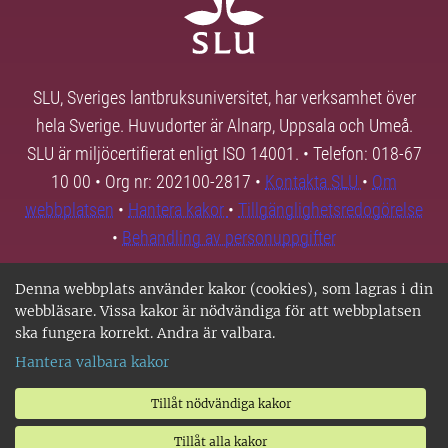
SLU, Sveriges lantbruksuniversitet, har verksamhet över
hela Sverige. Huvudorter är Alnarp, Uppsala och Umeå.
SLU är miljöcertifierat enligt ISO 14001. • Telefon: 018-67
10 00 • Org nr: 202100-2817 •
Kontakta SLU
•
Om
webbplatsen
•
Hantera kakor
•
Tillgänglighetsredogörelse
•
Behandling av personuppgifter
Denna webbplats använder kakor (cookies), som lagras i din
webbläsare. Vissa kakor är nödvändiga för att webbplatsen
ska fungera korrekt. Andra är valbara.
Hantera valbara kakor
Tillåt nödvändiga kakor
Tillåt alla kakor