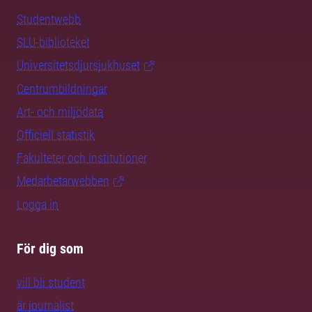
Studentwebb
SLU-biblioteket
Universitetsdjursjukhuset
Centrumbildningar
Art- och miljödata
Officiell statistik
Fakulteter och institutioner
Medarbetarwebben
Logga in
För dig som
vill bli student
är journalist