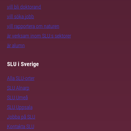
vill bli doktorand
vill söka jobb
vill rapportera om naturen
är verksam inom SLU:s sektorer
är alumn
SLU i Sverige
Alla SLU-orter
SLU Alnarp
SLU Umeå
SLU Uppsala
Jobba på SLU
Kontakta SLU