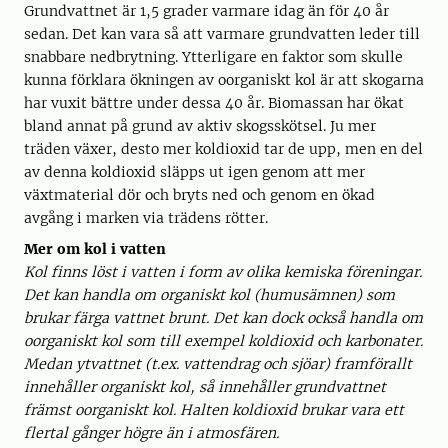
Grundvattnet är 1,5 grader varmare idag än för 40 år
sedan. Det kan vara så att varmare grundvatten leder till
snabbare nedbrytning. Ytterligare en faktor som skulle
kunna förklara ökningen av oorganiskt kol är att skogarna
har vuxit bättre under dessa 40 år. Biomassan har ökat
bland annat på grund av aktiv skogsskötsel. Ju mer
träden växer, desto mer koldioxid tar de upp, men en del
av denna koldioxid släpps ut igen genom att mer
växtmaterial dör och bryts ned och genom en ökad
avgång i marken via trädens rötter.
Mer om kol i vatten
Kol finns löst i vatten i form av olika kemiska föreningar.
Det kan handla om organiskt kol (humusämnen) som
brukar färga vattnet brunt. Det kan dock också handla om
oorganiskt kol som till exempel koldioxid och karbonater.
Medan ytvattnet (t.ex. vattendrag och sjöar) framförallt
innehåller organiskt kol, så innehåller grundvattnet
främst oorganiskt kol. Halten koldioxid brukar vara ett
flertal gånger högre än i atmosfären.