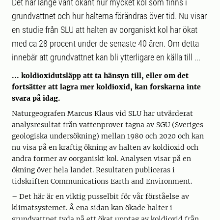
Det har länge varit okänt hur mycket kol som finns i
grundvattnet och hur halterna förändras över tid. Nu visar
en studie från SLU att halten av oorganiskt kol har ökat
med ca 28 procent under de senaste 40 åren. Om detta
innebär att grundvattnet kan bli ytterligare en källa till ...
... koldioxidutsläpp att ta hänsyn till, eller om det
fortsätter att lagra mer koldioxid, kan forskarna inte
svara på idag.
Naturgeografen Marcus Klaus vid SLU har utvärderat
analysresultat från vattenprover tagna av SGU (Sveriges
geologiska undersökning) mellan 1980 och 2020 och kan
nu visa på en kraftig ökning av halten av koldioxid och
andra former av oorganiskt kol. Analysen visar på en
ökning över hela landet. Resultaten publiceras i
tidskriften Communications Earth and Environment.
– Det här är en viktig pusselbit för vår förståelse av
klimatsystemet. Å ena sidan kan ökade halter i
grundvattnet tyda på ett ökat upptag av koldioxid från