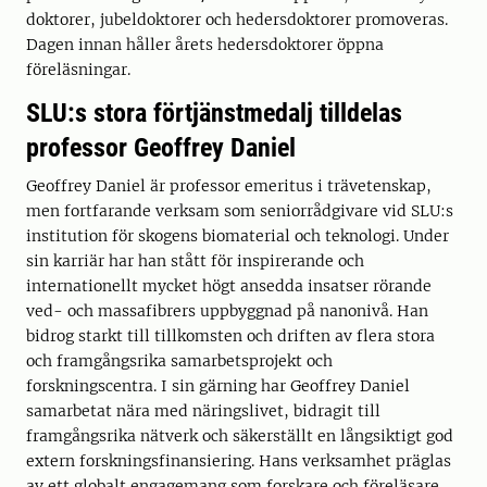
doktorer, jubeldoktorer och hedersdoktorer promoveras.
Dagen innan håller årets hedersdoktorer öppna
föreläsningar.
SLU:s stora förtjänstmedalj tilldelas
professor Geoffrey Daniel
Geoffrey Daniel är professor emeritus i trävetenskap,
men fortfarande verksam som seniorrådgivare vid SLU:s
institution för skogens biomaterial och teknologi. Under
sin karriär har han stått för inspirerande och
internationellt mycket högt ansedda insatser rörande
ved- och massafibrers uppbyggnad på nanonivå. Han
bidrog starkt till tillkomsten och driften av flera stora
och framgångsrika samarbetsprojekt och
forskningscentra. I sin gärning har Geoffrey Daniel
samarbetat nära med näringslivet, bidragit till
framgångsrika nätverk och säkerställt en långsiktigt god
extern forskningsfinansiering. Hans verksamhet präglas
av ett globalt engagemang som forskare och föreläsare,