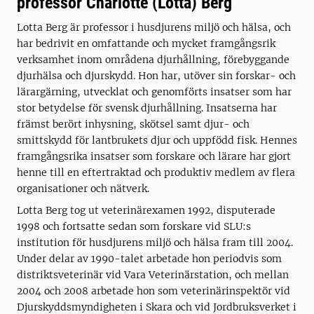
professor Charlotte (Lotta) Berg
Lotta Berg är professor i husdjurens miljö och hälsa, och
har bedrivit en omfattande och mycket framgångsrik
verksamhet inom områdena djurhållning, förebyggande
djurhälsa och djurskydd. Hon har, utöver sin forskar- och
lärargärning, utvecklat och genomförts insatser som har
stor betydelse för svensk djurhållning. Insatserna har
främst berört inhysning, skötsel samt djur- och
smittskydd för lantbrukets djur och uppfödd fisk. Hennes
framgångsrika insatser som forskare och lärare har gjort
henne till en eftertraktad och produktiv medlem av flera
organisationer och nätverk.
Lotta Berg tog ut veterinärexamen 1992, disputerade
1998 och fortsatte sedan som forskare vid SLU:s
institution för husdjurens miljö och hälsa fram till 2004.
Under delar av 1990-talet arbetade hon periodvis som
distriktsveterinär vid Vara Veterinärstation, och mellan
2004 och 2008 arbetade hon som veterinärinspektör vid
Djurskyddsmyndigheten i Skara och vid Jordbruksverket i