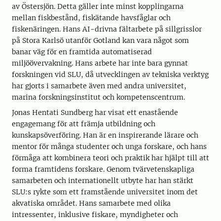
av Östersjön. Detta gäller inte minst kopplingarna
mellan fiskbestånd, fiskätande havsfåglar och
fiskenäringen. Hans AI-drivna fältarbete på sillgrisslor
på Stora Karlsö utanför Gotland kan vara något som
banar väg för en framtida automatiserad
miljöövervakning. Hans arbete har inte bara gynnat
forskningen vid SLU, då utvecklingen av tekniska verktyg
har gjorts i samarbete även med andra universitet,
marina forskningsinstitut och kompetenscentrum.
Jonas Hentati Sundberg har visat ett enastående
engagemang för att främja utbildning och
kunskapsöverföring. Han är en inspirerande lärare och
mentor för många studenter och unga forskare, och hans
förmåga att kombinera teori och praktik har hjälpt till att
forma framtidens forskare. Genom tvärvetenskapliga
samarbeten och internationellt utbyte har han stärkt
SLU:s rykte som ett framstående universitet inom det
akvatiska området. Hans samarbete med olika
intressenter, inklusive fiskare, myndigheter och