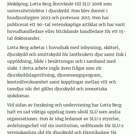
Jönköping. Lotta Berg återvände till SLU 2008 som
universitetslektor i djurskydd. Hon blev docent i
husdjurshygien 2003 och professor 2015. Hon har
publicerat ett 90-tal vetenskapliga artiklar och har varit
huvudhandledare eller biträdande handledare för ett 15-
tal doktorander.
Lotta Berg arbetar i huvudsak med inhysning, skötsel,
djurskydd och smittskydd för lantbrukets djur samt fisk i
uppfödning, både i besättningar och i samband med
slakt. I detta arbete ingår även frågor som rör
djurskyddslagstiftning, djuromsorgsprogram,
kontrollverksamhet samt kopplingar mellan vilt och
tamdjur när det gäller djurskydd och zoonotiska
sjukdomar.
Vid sidan av forskning och undervisning har Lotta Berg
haft en rad viktiga uppdrag inom såväl SLU som andra
organisationer. Hon är idag ledamot av SLU:s styrelse,
avdelningschef vid sin institution, ordförande för SLU:s
vetenskapliga råd för djurskydd och föreståndare för