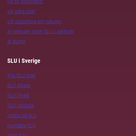
vill bli doktorand
vill söka jobb
vill rapportera om naturen
är verksam inom SLU:s sektorer
är alumn
SLU i Sverige
Alla SLU-orter
SLU Alnarp
SLU Umeå
SLU Uppsala
Jobba på SLU
Kontakta SLU
Stöd SLU