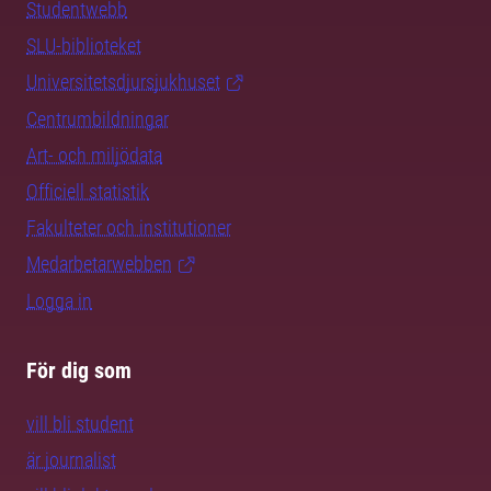
Studentwebb
SLU-biblioteket
Universitetsdjursjukhuset
Centrumbildningar
Art- och miljödata
Officiell statistik
Fakulteter och institutioner
Medarbetarwebben
Logga in
För dig som
vill bli student
är journalist