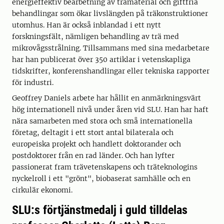
energieffektiv bearbetning av trämaterial och giftfria
behandlingar som ökar livslängden på träkonstruktioner
utomhus. Han är också inblandad i ett nytt
forskningsfält, nämligen behandling av trä med
mikrovågsstrålning. Tillsammans med sina medarbetare
har han publicerat över 350 artiklar i vetenskapliga
tidskrifter, konferenshandlingar eller tekniska rapporter
för industri.
Geoffrey Daniels arbete har hållit en anmärkningsvärt
hög internationell nivå under åren vid SLU. Han har haft
nära samarbeten med stora och små internationella
företag, deltagit i ett stort antal bilaterala och
europeiska projekt och handlett doktorander och
postdoktorer från en rad länder. Och han lyfter
passionerat fram trävetenskapens och träteknologins
nyckelroll i ett "grönt", biobaserat samhälle och en
cirkulär ekonomi.
SLU:s förtjänstmedalj i guld tilldelas