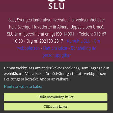
SLU, Sveriges lantbruksuniversitet, har verksamhet över
hela Sverige. Huvudorter är Alnarp, Uppsala och Umeå.
SLU är miljöcertifierat enligt ISO 14001. • Telefon: 018-67
10 00 • Org nr: 202100-2817 •
Kontakta SLU
•
Om
webbplatsen
•
Hantera kakor
•
Behandling av
personuppgifter
Denna webbplats använder kakor (cookies), som lagras i din
webbläsare. Vissa kakor är nödvändiga för att webbplatsen
ska fungera korrekt. Andra är valbara.
Hantera valbara kakor
Tillåt nödvändiga kakor
Tillåt alla kakor