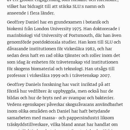
vilket har bidragit till att stärka SLU:s namn och
anseende i flera länder.
Geoffrey Daniel har en grundexamen i botanik och
biokemi från London University 1975. Han doktorerade i
marinbiologi vid University of Portsmouth, där han även
genomförde postdoktorala studier. Han kom till SLU och
dåvarande institutionen för virkeslära 1982, och har
sedan dess haft en rad olika tjänster och roller inom det
som idag är enheten för trävetenskap vid institutionen
för skogens biomaterial och teknologi. Han utsågs till
professor i virkeslära 1999 och i trävetenskap 2007.
Geoffrey Daniels forskning har varit inriktad på att
förstå hur vedfibrer är uppbyggda, men också hur de
bildas och hur de bryts ned av svampar och bakterier.
Vedens egenskaper påverkar skogsråvarans användbarhet
inom olika områden och Daniel har haft betydande
samarbeten med massa- och pappersindustri liksom
träskyddstillverkare, vilka bland annat har handlat om