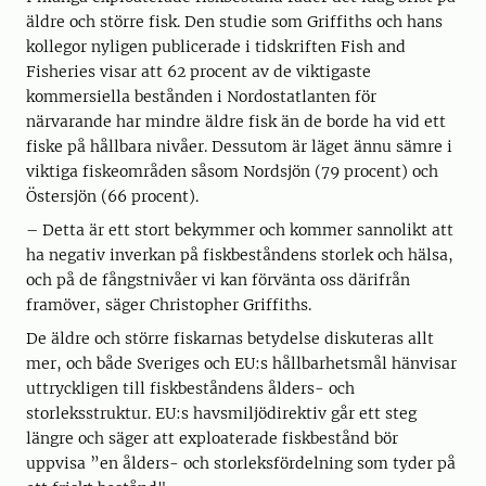
äldre och större fisk. Den studie som Griffiths och hans
kollegor nyligen publicerade i tidskriften Fish and
Fisheries visar att 62 procent av de viktigaste
kommersiella bestånden i Nordostatlanten för
närvarande har mindre äldre fisk än de borde ha vid ett
fiske på hållbara nivåer. Dessutom är läget ännu sämre i
viktiga fiskeområden såsom Nordsjön (79 procent) och
Östersjön (66 procent).
– Detta är ett stort bekymmer och kommer sannolikt att
ha negativ inverkan på fiskbeståndens storlek och hälsa,
och på de fångstnivåer vi kan förvänta oss därifrån
framöver, säger Christopher Griffiths.
De äldre och större fiskarnas betydelse diskuteras allt
mer, och både Sveriges och EU:s hållbarhetsmål hänvisar
uttryckligen till fiskbeståndens ålders- och
storleksstruktur. EU:s havsmiljödirektiv går ett steg
längre och säger att exploaterade fiskbestånd bör
uppvisa ”en ålders- och storleksfördelning som tyder på