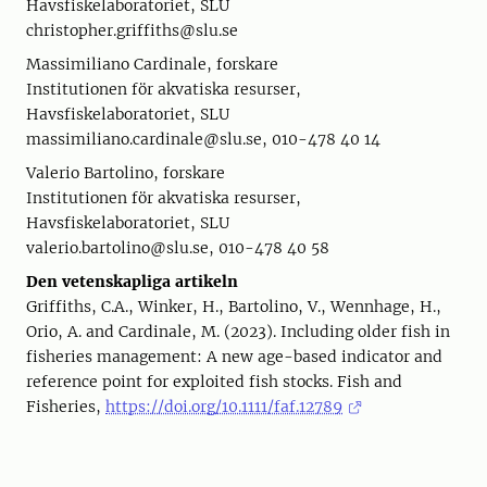
Havsfiskelaboratoriet, SLU
christopher.griffiths@slu.se
Massimiliano Cardinale, forskare
Institutionen för akvatiska resurser,
Havsfiskelaboratoriet, SLU
massimiliano.cardinale@slu.se, 010-478 40 14
Valerio Bartolino, forskare
Institutionen för akvatiska resurser,
Havsfiskelaboratoriet, SLU
valerio.bartolino@slu.se, 010-478 40 58
Den vetenskapliga artikeln
Griffiths, C.A., Winker, H., Bartolino, V., Wennhage, H.,
Orio, A. and Cardinale, M. (2023). Including older fish in
fisheries management: A new age-based indicator and
reference point for exploited fish stocks. Fish and
Fisheries,
https://doi.org/10.1111/faf.12789