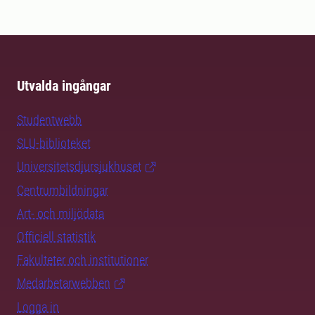
Utvalda ingångar
Studentwebb
SLU-biblioteket
Universitetsdjursjukhuset
Centrumbildningar
Art- och miljödata
Officiell statistik
Fakulteter och institutioner
Medarbetarwebben
Logga in