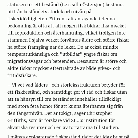
statusen för ett bestånd (t.ex. sill i Östersjön) bestäms
utifrån beståndets storlek och nivån på
fiskeridödligheten. Ett centralt antagande i denna
bedömning är ofta att all mogen fisk bidrar lika mycket
till reproduktion och återhämtning, vilket troligen inte
stämmer. I själva verket förväntas äldre och större fiskar
ha större framgång när de leker. De är också mindre
temperaturkänsliga och ”utbildar” yngre fiskar om
migrationsvägar och beteenden. Dessutom är större och
äldre fiskar mycket eftertraktade av både yrkes- och
fritidsfiskare.
– Vi vet vad ålders- och storleksstrukturen betyder för
ett fiskbestånd, och samtidigt ger vi råd och fiskar utan
att ta hänsyn till om beståndet innehåller tillräckligt
med stora feta honor för att kunna återhämta sig från
den fångstnivån. Det är tokigt, säger Christopher
Griffiths, som är forskare vid SLU:s institution för
akvatiska resurser och en av författarna till studien.
I många exploaterade fiskbestånd råder det idag brist på