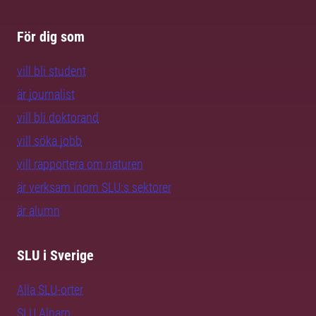
För dig som
vill bli student
är journalist
vill bli doktorand
vill söka jobb
vill rapportera om naturen
är verksam inom SLU:s sektorer
är alumn
SLU i Sverige
Alla SLU-orter
SLU Alnarp