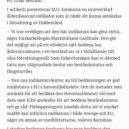
ett friskt bestånd".
I artikeln presenterar SLU-forskarna en nyutvecklad
åldersbaserad indikator som är tänkt att kunna användas
i förvaltning av fiskbestånd.
– Vi tror verkligen att den här indikatorn kan göra nytta,
säger forskarkollegan Massimiliano Cardinale. Den gör
det möjligt att på ett effektivt sätt bedöma hur
åldersstrukturen i ett bestånd ser ut i förhållande till
våra förvaltningsmål. Som fiskeriforskare kan vi därmed
fatta mer välgrundade beslut om beståndsstatus och
fångstnivåer.
– Den nya indikatorn knyter an till bedömningen av god
miljöstatus i EU:s havsmiljödirektiv. Och de metoder som
används för att beräkna den överensstämmer väl med
dem som ICES använder för att bedöma beståndsstatus
och ge råd. Förhoppningsvis innebär detta att vi mycket
snabbt kan införliva indikatorn i både Sverige och EU,
säger en annan av medförfattarna, Valerio Bartolino.