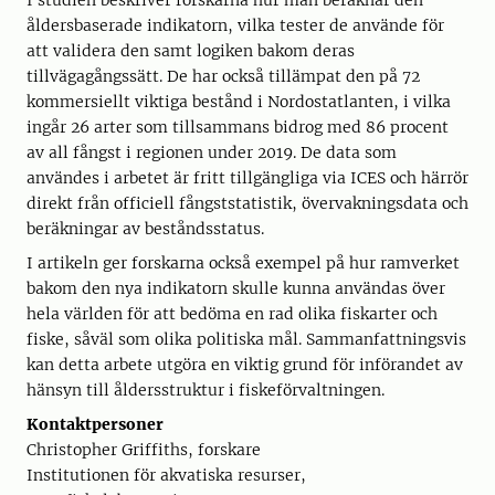
I studien beskriver forskarna hur man beräknar den
åldersbaserade indikatorn, vilka tester de använde för
att validera den samt logiken bakom deras
tillvägagångssätt. De har också tillämpat den på 72
kommersiellt viktiga bestånd i Nordostatlanten, i vilka
ingår 26 arter som tillsammans bidrog med 86 procent
av all fångst i regionen under 2019. De data som
användes i arbetet är fritt tillgängliga via ICES och härrör
direkt från officiell fångststatistik, övervakningsdata och
beräkningar av beståndsstatus.
I artikeln ger forskarna också exempel på hur ramverket
bakom den nya indikatorn skulle kunna användas över
hela världen för att bedöma en rad olika fiskarter och
fiske, såväl som olika politiska mål. Sammanfattningsvis
kan detta arbete utgöra en viktig grund för införandet av
hänsyn till åldersstruktur i fiskeförvaltningen.
Kontaktpersoner
Christopher Griffiths, forskare
Institutionen för akvatiska resurser,