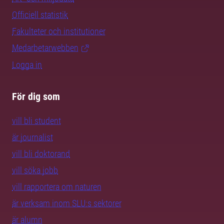
Officiell statistik
Fakulteter och institutioner
Medarbetarwebben
Logga in
För dig som
vill bli student
är journalist
vill bli doktorand
vill söka jobb
vill rapportera om naturen
är verksam inom SLU:s sektorer
är alumn