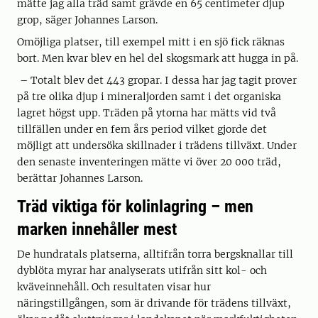
mätte jag alla träd samt grävde en 65 centimeter djup
grop, säger Johannes Larson.
Omöjliga platser, till exempel mitt i en sjö fick räknas
bort. Men kvar blev en hel del skogsmark att hugga in på.
– Totalt blev det 443 gropar. I dessa har jag tagit prover
på tre olika djup i mineraljorden samt i det organiska
lagret högst upp. Träden på ytorna har mätts vid två
tillfällen under en fem års period vilket gjorde det
möjligt att undersöka skillnader i trädens tillväxt. Under
den senaste inventeringen mätte vi över 20 000 träd,
berättar Johannes Larson.
Träd viktiga för kolinlagring – men
marken innehåller mest
De hundratals platserna, alltifrån torra bergsknallar till
dyblöta myrar har analyserats utifrån sitt kol- och
kväveinnehåll. Och resultaten visar hur
näringstillgången, som är drivande för trädens tillväxt,