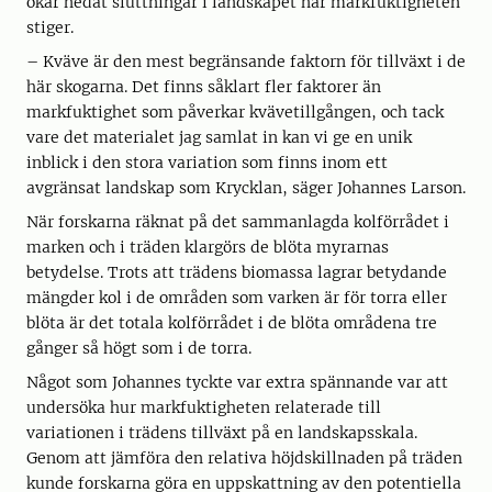
ökar nedåt sluttningar i landskapet när markfuktigheten
stiger.
– Kväve är den mest begränsande faktorn för tillväxt i de
här skogarna. Det finns såklart fler faktorer än
markfuktighet som påverkar kvävetillgången, och tack
vare det materialet jag samlat in kan vi ge en unik
inblick i den stora variation som finns inom ett
avgränsat landskap som Krycklan, säger Johannes Larson.
När forskarna räknat på det sammanlagda kolförrådet i
marken och i träden klargörs de blöta myrarnas
betydelse. Trots att trädens biomassa lagrar betydande
mängder kol i de områden som varken är för torra eller
blöta är det totala kolförrådet i de blöta områdena tre
gånger så högt som i de torra.
Något som Johannes tyckte var extra spännande var att
undersöka hur markfuktigheten relaterade till
variationen i trädens tillväxt på en landskapsskala.
Genom att jämföra den relativa höjdskillnaden på träden
kunde forskarna göra en uppskattning av den potentiella