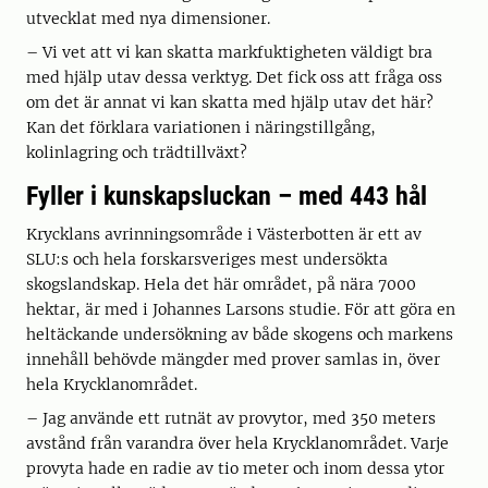
utvecklat med nya dimensioner.
– Vi vet att vi kan skatta markfuktigheten väldigt bra
med hjälp utav dessa verktyg. Det fick oss att fråga oss
om det är annat vi kan skatta med hjälp utav det här?
Kan det förklara variationen i näringstillgång,
kolinlagring och trädtillväxt?
Fyller i kunskapsluckan – med 443 hål
Krycklans avrinningsområde i Västerbotten är ett av
SLU:s och hela forskarsveriges mest undersökta
skogslandskap. Hela det här området, på nära 7000
hektar, är med i Johannes Larsons studie. För att göra en
heltäckande undersökning av både skogens och markens
innehåll behövde mängder med prover samlas in, över
hela Krycklanområdet.
– Jag använde ett rutnät av provytor, med 350 meters
avstånd från varandra över hela Krycklanområdet. Varje
provyta hade en radie av tio meter och inom dessa ytor