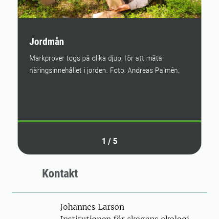
Jordmån
E
Markprover togs på olika djup, för att mäta
P
näringsinnehållet i jorden. Foto: Andreas Palmén.
a
Va
J
1
/
5
Kontakt
Person
Johannes Larson
Institutionen för skogens ekologi