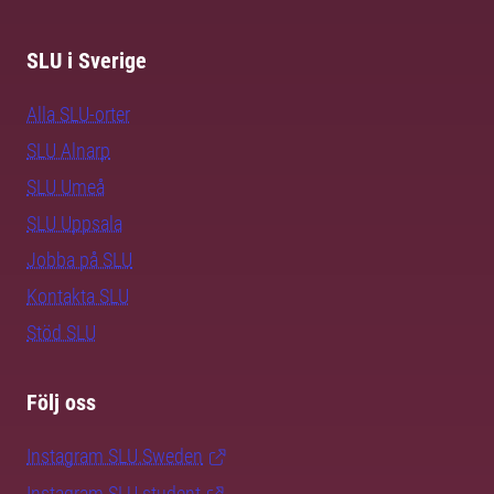
SLU i Sverige
Alla SLU-orter
SLU Alnarp
SLU Umeå
SLU Uppsala
Jobba på SLU
Kontakta SLU
Stöd SLU
Följ oss
Instagram SLU.Sweden
Instagram SLU.student