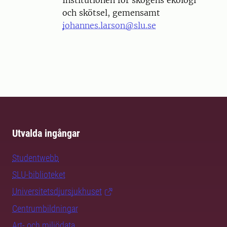
och skötsel, gemensamt
johannes.larson@slu.se
Utvalda ingångar
Studentwebb
SLU-biblioteket
Universitetsdjursjukhuset
Centrumbildningar
Art- och miljödata