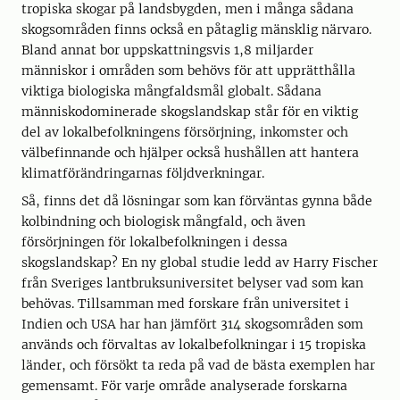
tropiska skogar på landsbygden, men i många sådana
skogsområden finns också en påtaglig mänsklig närvaro.
Bland annat bor uppskattningsvis 1,8 miljarder
människor i områden som behövs för att upprätthålla
viktiga biologiska mångfaldsmål globalt. Sådana
människodominerade skogslandskap står för en viktig
del av lokalbefolkningens försörjning, inkomster och
välbefinnande och hjälper också hushållen att hantera
klimatförändringarnas följdverkningar.
Så, finns det då lösningar som kan förväntas gynna både
kolbindning och biologisk mångfald, och även
försörjningen för lokalbefolkningen i dessa
skogslandskap? En ny global studie ledd av Harry Fischer
från Sveriges lantbruksuniversitet belyser vad som kan
behövas. Tillsamman med forskare från universitet i
Indien och USA har han jämfört 314 skogsområden som
används och förvaltas av lokalbefolkningar i 15 tropiska
länder, och försökt ta reda på vad de bästa exemplen har
gemensamt. För varje område analyserade forskarna