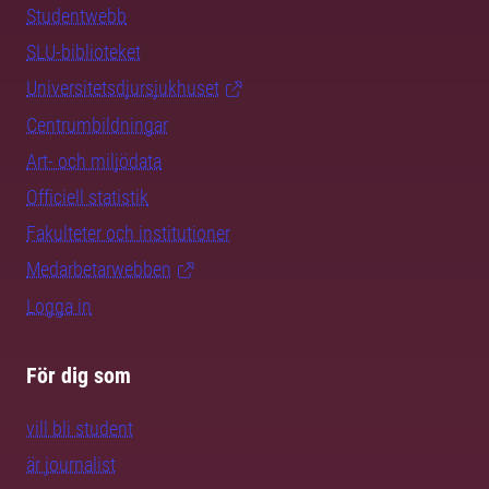
Studentwebb
SLU-biblioteket
Universitetsdjursjukhuset
Centrumbildningar
Art- och miljödata
Officiell statistik
Fakulteter och institutioner
Medarbetarwebben
Logga in
För dig som
vill bli student
är journalist