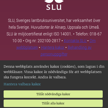
SLU, Sveriges lantbruksuniversitet, har verksamhet över
hela Sverige. Huvudorter är Alnarp, Uppsala och Umeå.
SLU är miljöcertifierat enligt ISO 14001. • Telefon: 018-67
10 00 • Org nr: 202100-2817 •
Kontakta SLU
•
Om
webbplatsen
•
Hantera kakor
•
Behandling av
personuppgifter
Denna webbplats använder kakor (cookies), som lagras i din
webbläsare. Vissa kakor är nödvändiga för att webbplatsen
ska fungera korrekt. Andra är valbara.
Hantera valbara kakor
Tillåt nödvändiga kakor
Tillåt alla kakor