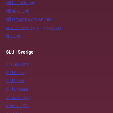
vill bli doktorand
vill söka jobb
vill rapportera om naturen
är verksam inom SLU:s sektorer
är alumn
SLU i Sverige
Alla SLU-orter
SLU Alnarp
SLU Umeå
SLU Uppsala
Jobba på SLU
Kontakta SLU