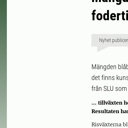
fodert
Nyhet publice
Mängden blåbä
det finns kun
från SLU som 
... tillväxten
Resultaten ha
Risväxterna bl