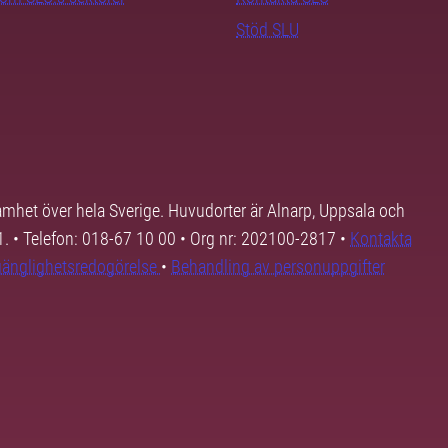
Stöd SLU
samhet över hela Sverige. Huvudorter är Alnarp, Uppsala och
01. • Telefon: 018-67 10 00 • Org nr: 202100-2817 •
Kontakta
lgänglighetsredogörelse
•
Behandling av personuppgifter