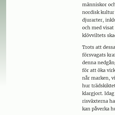
människor och 
nordisk kultur
djurarter, inkl
och med visat 
klövviltets sk
Trots att dess
försvagats kraf
denna nedgång
för att öka vi
når marken, vi
hur trädskikte
klargjort. Ida
risväxterna ha
kan påverka hu