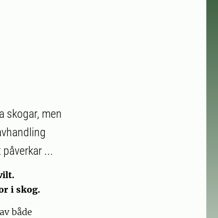
ka skogar, men
 avhandling
påverkar ...
ilt.
r i skog.
 av både