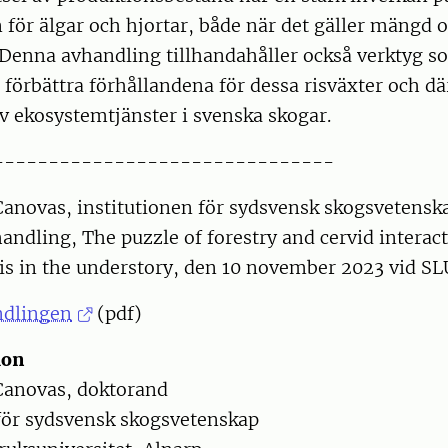
 för älgar och hjortar, både när det gäller mängd 
 Denna avhandling tillhandahåller också verktyg s
 förbättra förhållandena för dessa risväxter och 
v ekosystemtjänster i svenska skogar.
-------------------------------
Canovas, institutionen för sydsvensk skogsvetensk
andling, The puzzle of forestry and cervid interact
is in the understory, den 10 november 2023 vid SLU
ndlingen
(pdf)
ion
Canovas, doktorand
 för sydsvensk skogsvetenskap