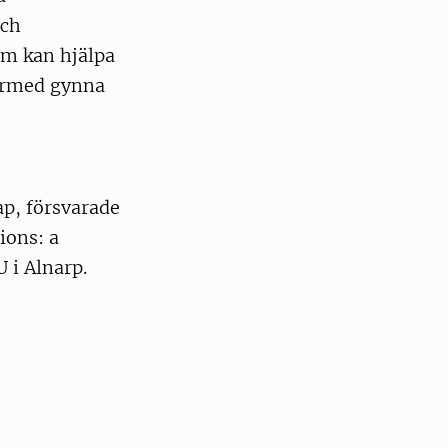
och
om kan hjälpa
därmed gynna
ap, försvarade
ions: a
 i Alnarp.