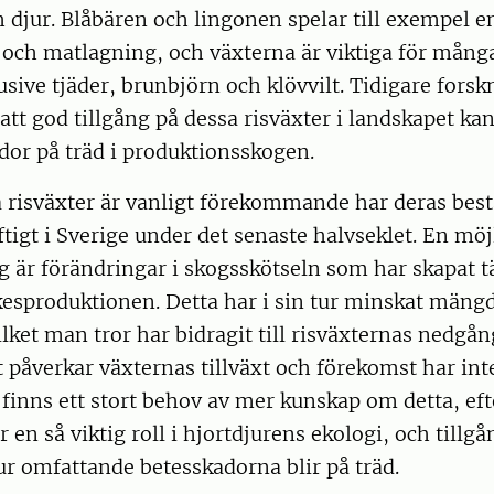
djur. Blåbären och lingonen spelar till exempel en 
 och matlagning, och växterna är viktiga för många
usive tjäder, brunbjörn och klövvilt. Tidigare forskn
att god tillgång på dessa risväxter i landskapet ka
ador på träd i produktionsskogen.
a risväxter är vanligt förekommande har deras bes
tigt i Sverige under det senaste halvseklet. En möjl
 är förändringar i skogsskötseln som har skapat t
rkesproduktionen. Detta har i sin tur minskat mäng
lket man tror har bidragit till risväxternas nedgå
t påverkar växternas tillväxt och förekomst har inte
g finns ett stort behov av mer kunskap om detta, e
r en så viktig roll i hjortdjurens ekologi, och till
r omfattande betesskadorna blir på träd.