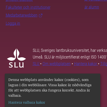
är alumn
Fakulteter och institutioner
Medarbetarwebben
Logga in
SLU, Sveriges lantbruksuniversitet, har verk
Umeå. SLU är miljöcertifierat enligt ISO 140
SLU
•
Om webbplatsen
•
Hantera kakor
•
Til
Denna webbplats använder kakor (cookies), som
lagras i din webbläsare. Vissa kakor är nödvändiga
för att webbplatsen ska fungera korrekt. Andra är
valbara.
Hantera valbara kakor