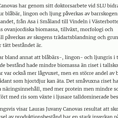
Canovas har genom sitt doktorsarbete vid SLU bidr
 blåbär, lingon och ljung påverkas av barrskogens
 landet, från Asa i Småland till Vindeln i Västerbot
as ovanjordiska biomassa, tillväxt, morfologi och
ll påverkas av skogens trädartsblandning och grun
 tätt beståndet är.
ar bland annat att blåbärs-, lingon- och ljungris i 
 bestånd hade mindre biomassa än riset i tallskog
ar var också mer lågvuxet, men en större andel av
sådant som hjortdjur kan äta. Det småvuxna riset 
a näringsinnehåll, med mer protein men mindre s
fört med ris som växte i ljusare talldominerade be
gsvis visar Lauras Juvany Canovas resultat att sk
sel av produktionsbestånd har en stark inverkan p