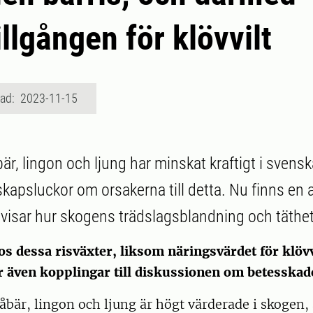
illgången för klövvilt
rad: 2023-11-15
r, lingon och ljung har minskat kraftigt i svens
skapsluckor om orsakerna till detta. Nu finns en
visar hur skogens trädslagsblandning och täthet 
 hos dessa risväxter, liksom näringsvärdet för klövv
r även kopplingar till diskussionen om betesskado
åbär, lingon och ljung är högt värderade i skogen,