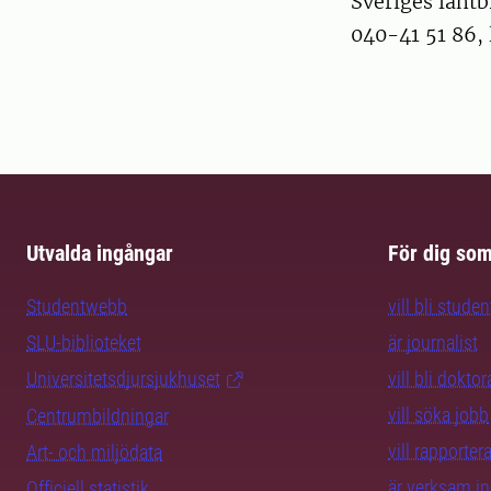
Sveriges lantb
040-41 51 86,
Utvalda ingångar
För dig so
Studentwebb
vill bli studen
SLU-biblioteket
är journalist
Universitetsdjursjukhuset
vill bli dokto
vill söka jobb
Centrumbildningar
vill rapporte
Art- och miljödata
är verksam i
Officiell statistik