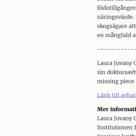
födotillgången
näringsvärde.
skogsägare att
en mångfald a
-----------
Laura Juvany 
sin doktorsavh
missing piece 
Länk till avha
Mer informat
Laura Juvany 
Institutionen