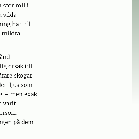
stor roll i
 vilda
ing har till
n mildra
tånd
ig orsak till
ätare skogar
den ljus som
ng – men exakt
 varit
ftersom
gången på dem