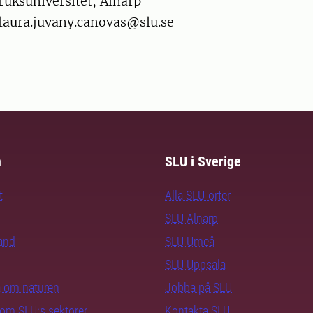
ruksuniversitet, Alnarp
 laura.juvany.canovas@slu.se
m
SLU i Sverige
t
Alla SLU-orter
SLU Alnarp
rand
SLU Umeå
SLU Uppsala
ra om naturen
Jobba på SLU
nom SLU:s sektorer
Kontakta SLU