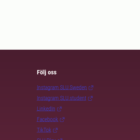
Följ oss
Instagram SLU.Sweden
Instagram SLU.student
LinkedIn
Facebook
TikTok