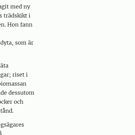
agit med ny
 trädskikt i
ten. Hon fann
dyta, som är
täta
ar; riset i
 biomassan
hade dessutom
ocker och
stånd.
ogsägares
å