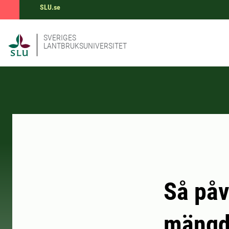
SLU.se
SVERIGES
LANTBRUKSUNIVERSITET
Så påv
mängde