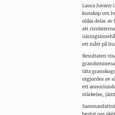
Laura Juvany 
kunskap om hur
olika delar av
att risväxtern
näringsinnehå
ett mått på hur
Resultaten vis
grandominerade
täta granskog
utgjordes av 
ett annorlund
stärkelse, jäm
Sammanfattnin
beslut om sköt