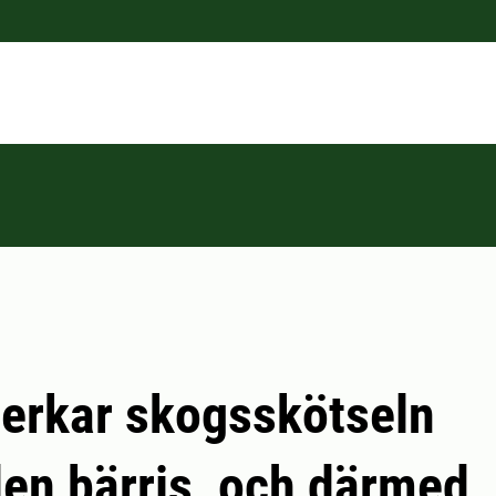
erkar skogsskötseln
n bärris, och därmed