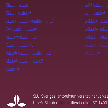
Studentwebb
vill bli studen
SLU-biblioteket
är journalist
Universitetsdjursjukhuset
vill bli dokto
vill söka jobb
Centrumbildningar
vill rapporte
Art- och miljödata
är verksam i
Officiell statistik
är alumn
Fakulteter och institutioner
Medarbetarwebben
Logga in
SLU, Sveriges lantbruksuniversitet, har verk
Umeå. SLU är miljöcertifierat enligt ISO 140