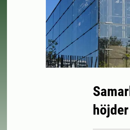
Samarb
höjder