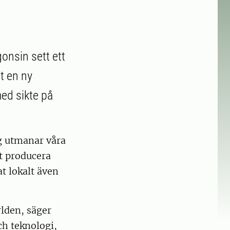
onsin sett ett
t en ny
med sikte på
g utmanar våra
tt producera
t lokalt även
rlden, säger
ch teknologi,