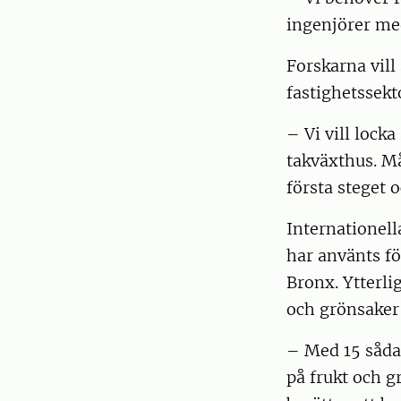
ingenjörer med
Forskarna vill
fastighetssekt
– Vi vill locka
takväxthus. M
första steget o
Internationell
har använts fö
Bronx. Ytterli
och grönsaker
– Med 15 såda
på frukt och 