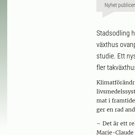
Nyhet publice
Stadsodling h
växthus ovanp
studie. Ett n
fler takväxthu
Klimatförändr
livsmedelssyst
mat i framtide
ger en rad and
– Det är ett r
Marie-Claude D