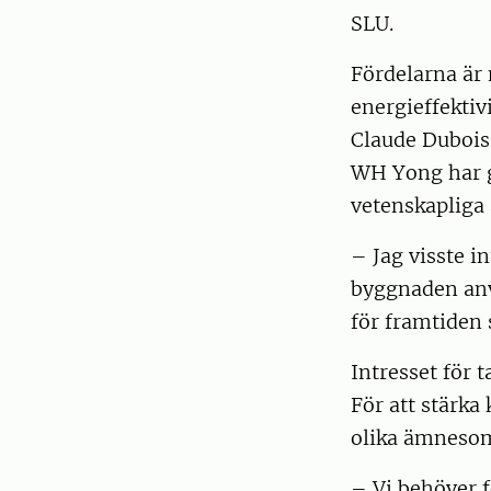
SLU.
Fördelarna är
energieffektiv
Claude Dubois
WH Yong har g
vetenskapliga 
– Jag visste i
byggnaden anvä
för framtiden
Intresset för 
För att stärk
olika ämnesom
– Vi behöver 