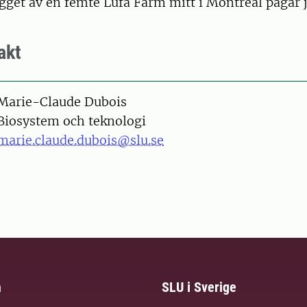
ygget av en femte Lufa Farm mitt i Montreal pågår j
akt
on
Marie-Claude Dubois
Biosystem och teknologi
marie.claude.dubois@slu.se
m
SLU i Sverige