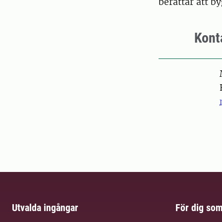
berättar att b
Kont
Pers
Utvalda ingångar
För dig so