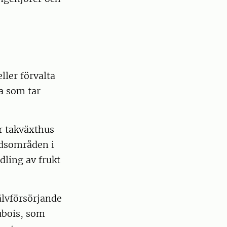
ller förvalta
a som tar
r takväxthus
adsområden i
dling av frukt
älvförsörjande
ubois, som