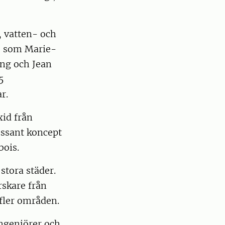
 vatten- och
ie som Marie-
ang och Jean
5
r.
xid från
essant koncept
bois.
stora städer.
rskare från
fler områden.
ngenjörer och