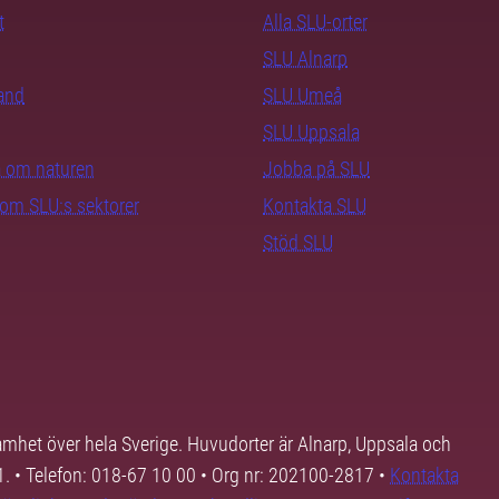
t
Alla SLU-orter
SLU Alnarp
rand
SLU Umeå
SLU Uppsala
ra om naturen
Jobba på SLU
nom SLU:s sektorer
Kontakta SLU
Stöd SLU
samhet över hela Sverige. Huvudorter är Alnarp, Uppsala och
01. • Telefon: 018-67 10 00 • Org nr: 202100-2817 •
Kontakta