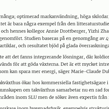
 många; optimerad markanvändning, höga skördar,
itet är bara några exempel från den litteraturstud
 och hennes kollegor Annie Drottberger, Yizhi Zh
enomfört. Studien baseras på en genomgång av 4
artiklar, och resultatet bjöd på glada överraskninga
nte att det fanns integrerande lösningar, där koldio
nds för att göda växterna. Det är ett mycket intr
 som kan spara mer energi, säger Marie-Claude Du
takväxthus ökar hos kommersiella fastighetsägare i 
a kunskapen om takväxthus samarbetar nu en rad fo
råden inom SLU men de söker även expertis från 
forskare inom byggnadsfysik, exempelvis strukturi