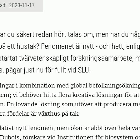
rad: 2023-11-17
ar du säkert redan hört talas om, men har du någ
å ett hustak? Fenomenet är nytt - och hett, enlig
ystartat tvärvetenskapligt forskningssamarbete, 
s, pågår just nu för fullt vid SLU.
ingar i kombination med global befolkningsöknin
em; vi behöver hitta flera kreativa lösningar för a
n. En lovande lösning som utöver att producera ma
ra fördelar är växthus på tak.
elativt nytt fenomen, men ökar snabbt över hela vä
ubois, forskare vid Institutionen för biosystem o