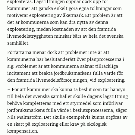
exploateras. Lagstiftningen öppnar dock upp för
kommuner att ganska enkelt göra egna tolkningar som
motiverar exploatering av åkermark. Ett problem är att
det är kommunerna som kan dra nytta av denna
exploatering, medan kostnaden av att den framtida
livsmedelstryggheten minskar bärs av hela det svenska
samhället.
Författarna menar dock att problemet inte är att
kommunerna har beslutanderätt över planprocesserna i
sig. Problemet är att kommunerna saknar tillräckliga
incitament att beakta jordbruksmarkens fulla värde för
den framtida livsmedelsförsörjningen, vid exploatering.
– För att kommuner ska kunna ta beslut som tar hänsyn
till hela det svenska samhället skulle dagens lagstiftning
behöva kompletteras med ett styrmedel som införlivar
jordbruksmarkens fulla värde i beslutsprocesserna, säger
Nils Malmström. Det skulle exempelvis kunna utgöras av
en skatt på exploatering eller krav på ekologisk
kompensation.