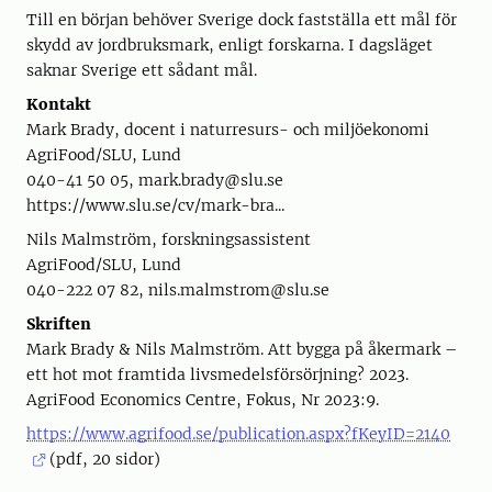
Till en början behöver Sverige dock fastställa ett mål för
skydd av jordbruksmark, enligt forskarna. I dagsläget
saknar Sverige ett sådant mål.
Kontakt
Mark Brady, docent i naturresurs- och miljöekonomi
AgriFood/SLU, Lund
040-41 50 05, mark.brady@slu.se
https://www.slu.se/cv/mark-bra...
Nils Malmström, forskningsassistent
AgriFood/SLU, Lund
040-222 07 82, nils.malmstrom@slu.se
Skriften
Mark Brady & Nils Malmström. Att bygga på åkermark –
ett hot mot framtida livsmedelsförsörjning? 2023.
AgriFood Economics Centre, Fokus, Nr 2023:9.
https://www.agrifood.se/publication.aspx?fKeyID=2140
(pdf, 20 sidor)