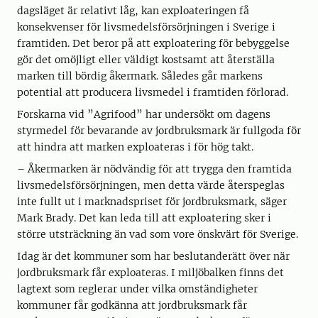
dagsläget är relativt låg, kan exploateringen få
konsekvenser för livsmedelsförsörjningen i Sverige i
framtiden. Det beror på att exploatering för bebyggelse
gör det omöjligt eller väldigt kostsamt att återställa
marken till bördig åkermark. Således går markens
potential att producera livsmedel i framtiden förlorad.
Forskarna vid ”Agrifood” har undersökt om dagens
styrmedel för bevarande av jordbruksmark är fullgoda för
att hindra att marken exploateras i för hög takt.
– Åkermarken är nödvändig för att trygga den framtida
livsmedelsförsörjningen, men detta värde återspeglas
inte fullt ut i marknadspriset för jordbruksmark, säger
Mark Brady. Det kan leda till att exploatering sker i
större utsträckning än vad som vore önskvärt för Sverige.
Idag är det kommuner som har beslutanderätt över när
jordbruksmark får exploateras. I miljöbalken finns det
lagtext som reglerar under vilka omständigheter
kommuner får godkänna att jordbruksmark får