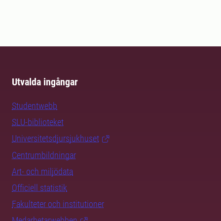
Utvalda ingångar
Studentwebb
SLU-biblioteket
Universitetsdjursjukhuset
Centrumbildningar
Art- och miljödata
Officiell statistik
Fakulteter och institutioner
Medarbetarwebben