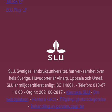
TikTok
SLU Play
SLU, Sveriges lantbruksuniversitet, har verksamhet över
hela Sverige. Huvudorter är Alnarp, Uppsala och Umeå.
SLU är miljöcertifierat enligt ISO 14001. • Telefon: 018-67
10 00 • Org nr: 202100-2817 •
Kontakta SLU
•
Om
webbplatsen
•
Hantera kakor
•
Tillgänglighetsredogörelse
•
Behandling av personuppgifter