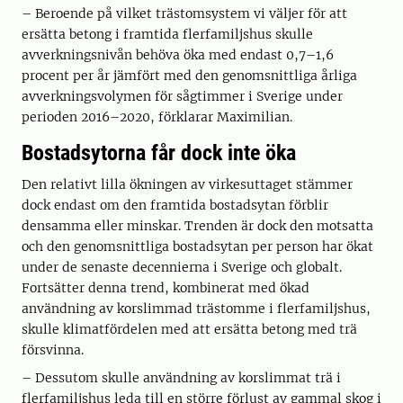
– Beroende på vilket trästomsystem vi väljer för att
ersätta betong i framtida flerfamiljshus skulle
avverkningsnivån behöva öka med endast 0,7–1,6
procent per år jämfört med den genomsnittliga årliga
avverkningsvolymen för sågtimmer i Sverige under
perioden 2016–2020, förklarar Maximilian.
Bostadsytorna får dock inte öka
Den relativt lilla ökningen av virkesuttaget stämmer
dock endast om den framtida bostadsytan förblir
densamma eller minskar. Trenden är dock den motsatta
och den genomsnittliga bostadsytan per person har ökat
under de senaste decennierna i Sverige och globalt.
Fortsätter denna trend, kombinerat med ökad
användning av korslimmad trästomme i flerfamiljshus,
skulle klimatfördelen med att ersätta betong med trä
försvinna.
– Dessutom skulle användning av korslimmat trä i
flerfamiljshus leda till en större förlust av gammal skog i