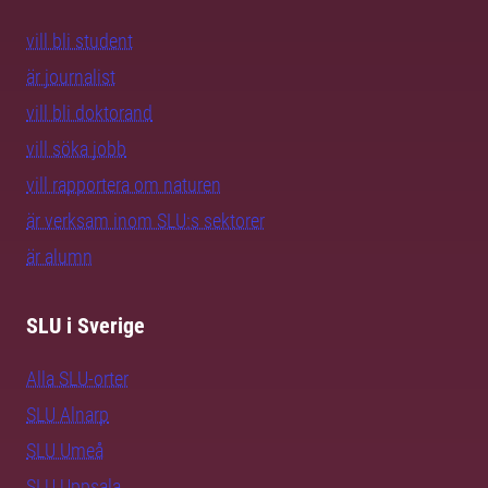
vill bli student
är journalist
vill bli doktorand
vill söka jobb
vill rapportera om naturen
är verksam inom SLU:s sektorer
är alumn
SLU i Sverige
Alla SLU-orter
SLU Alnarp
SLU Umeå
SLU Uppsala