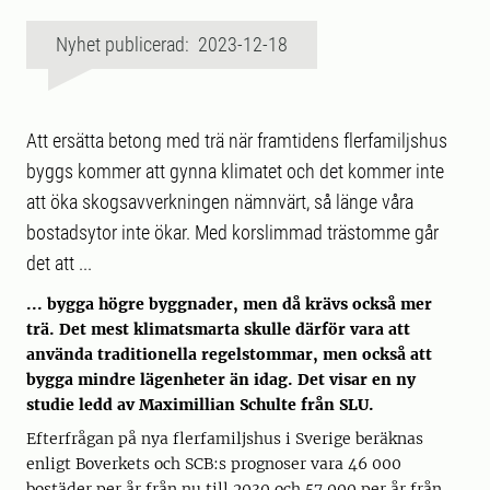
Nyhet publicerad: 2023-12-18
Att ersätta betong med trä när framtidens flerfamiljshus
byggs kommer att gynna klimatet och det kommer inte
att öka skogsavverkningen nämnvärt, så länge våra
bostadsytor inte ökar. Med korslimmad trästomme går
det att ...
... bygga högre byggnader, men då krävs också mer
trä. Det mest klimatsmarta skulle därför vara att
använda traditionella regelstommar, men också att
bygga mindre lägenheter än idag. Det visar en ny
studie ledd av Maximillian Schulte från SLU.
Efterfrågan på nya flerfamiljshus i Sverige beräknas
enligt Boverkets och SCB:s prognoser vara 46 000
bostäder per år från nu till 2030 och 57 000 per år från