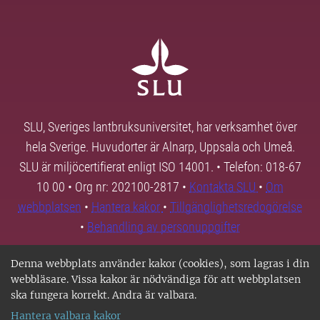
SLU, Sveriges lantbruksuniversitet, har verksamhet över
hela Sverige. Huvudorter är Alnarp, Uppsala och Umeå.
SLU är miljöcertifierat enligt ISO 14001. • Telefon: 018-67
10 00 • Org nr: 202100-2817 •
Kontakta SLU
•
Om
webbplatsen
•
Hantera kakor
•
Tillgänglighetsredogörelse
•
Behandling av personuppgifter
Denna webbplats använder kakor (cookies), som lagras i din
webbläsare. Vissa kakor är nödvändiga för att webbplatsen
ska fungera korrekt. Andra är valbara.
Hantera valbara kakor