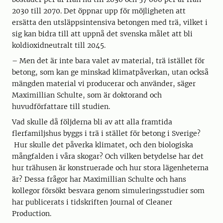
2030 till 2070. Det öppnar upp för möjligheten att
ersätta den utsläppsintensiva betongen med trä, vilket i
sig kan bidra till att uppnå det svenska målet att bli
koldioxidneutralt till 2045.
– Men det är inte bara valet av material, trä istället för
betong, som kan ge minskad klimatpåverkan, utan också
mängden material vi producerar och använder, säger
Maximillian Schulte, som är doktorand och
huvudförfattare till studien.
Vad skulle då följderna bli av att alla framtida
flerfamiljshus byggs i trä i stället för betong i Sverige?
Hur skulle det påverka klimatet, och den biologiska
mångfalden i våra skogar? Och vilken betydelse har det
hur trähusen är konstruerade och hur stora lägenheterna
är? Dessa frågor har Maximillian Schulte och hans
kollegor försökt besvara genom simuleringsstudier som
har publicerats i tidskriften Journal of Cleaner
Production.