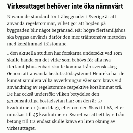
Virkesuttaget behöver inte öka nämnvärt
Nuvarande standard för träbyggnader i Sverige är att
använda regelstommar, vilket gör att höjden på
byggnaden blir något begränsad. När högre flerfamiljshus
ska byggas används därför den mer träintensiva metoden
med korslimmad trästomme.
I den aktuella studien har forskarna undersökt vad som
skulle hända om det virke som behövs för alla nya
flerfamiljshus enbart skulle komma från svensk skog.
Genom att använda beslutsstödsystemet Heureka har de
kunnat simulera vilka avverkningsnivåer som krävs vid
användning av regelstomme respektive korslimmat trä.
De har också undersökt vilken betydelse den
genomsnittliga bostadsytan har: om den är 57
kvadratmeter (som idag), eller om den ökas till 68, eller
minskas till 45 kvadratmeter. Svaret var att ett byte från
betong till trä endast skulle kräva en liten ökning av
virkesuttaget.