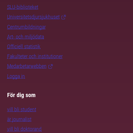
SLU-biblioteket
Universitetsdjursjukhuset
Centrumbildningar
Art- och miljödata
Officiell statistik
Fakulteter och institutioner
Medarbetarwebben
Logga in
För dig som
vill bli student
är journalist
vill bli doktorand