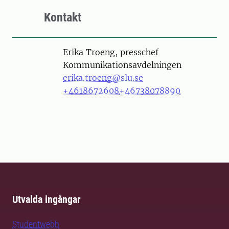
Kontakt
Person
Erika Troeng, presschef
Kommunikationsavdelningen
erika.troeng@slu.se
+4618672608
+46738078890
Utvalda ingångar
Studentwebb