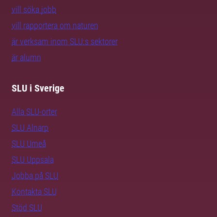
vill söka jobb
vill rapportera om naturen
är verksam inom SLU:s sektorer
är alumn
SLU i Sverige
Alla SLU-orter
SLU Alnarp
SLU Umeå
SLU Uppsala
Jobba på SLU
Kontakta SLU
Stöd SLU