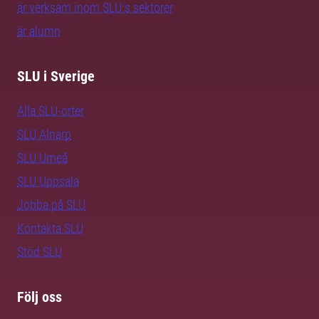
är verksam inom SLU:s sektorer
är alumn
SLU i Sverige
Alla SLU-orter
SLU Alnarp
SLU Umeå
SLU Uppsala
Jobba på SLU
Kontakta SLU
Stöd SLU
Följ oss