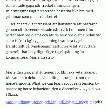
från bettet blev för kraftigt (över 10–20 N i varje tygel)
och slutade gapa när trycket minskade igen.
Inlärningsmässigt presterade hästarna lika bra med
grimman som med tränsbettet.
– Det är särskilt intressant att konstatera att hästarna
genom sitt beteende visade när tryck i munnen från
bettet blev obekvämt och att de blev obekväma redan vid
ca 10 N (ca 1 kg) tygelspänning i vardera tygel,
framförallt då tygelspänningsstudier visat att ryttare
generellt har betydligt högre tygelspänning än så,
kommenterar Marie Eisersiö.
-----------------
Marie Eisersiö, institutionen för kliniska vetenskaper,
försvarar sin doktorsavhandling, Straight from the
horse’s mouth. What we can learn about rein tension by
observing horse behaviour, den 8 december 2023 vid SLU
i Skara.
Mer om disputationen och länk till avhandlingen
(pdf)