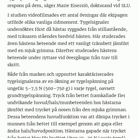
respons på dem, säger Marie Eisersiö, doktorand vid SLU.
I studien videofilmades ett antal övningar där ekipagen
utförde olika vanliga ridmoment. Tygelsignaler
undersöktes först då hästar ryggades från stillastående,
med tränaren ståendes bredvid hästen. Här studerades
även hästens beteende med ett vanligt tränsbett jämfört
med en mjuk grimma. Därefter studerades hästens
beteende under ryttare vid övergångar från trav till
skritt.
Både från marken och uppsuttet karaktäriserades
tygelsignalerna av en ökning av tygelspänning på
ungefär 5–7,5 N (500–750 g) i varje tygel, oavsett
grundtygelspänning. Tryck från bettet framkallade fler
undvikande huvud/hals/munbeteenden hos hästarna
jämfört med trycket på nosen från den mjuka grimman.
Dessa beteendens huvudfunktion var att dämpa trycket i
munnen från bettet till exempel genom att gapa eller
ändra hals/huvudposition. Hästarna gapade när trycket