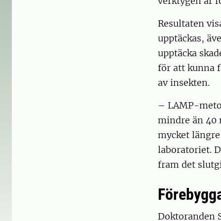
verktygen är f
Resultaten vis
upptäckas, äv
upptäcka skad
för att kunna 
av insekten.
– LAMP-metode
mindre än 40 
mycket längre 
laboratoriet. 
fram det slutg
Förebygga
Doktoranden S