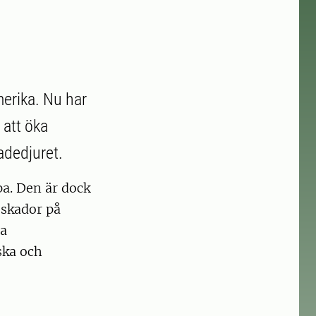
merika. Nu har
 att öka
adedjuret.
pa. Den är dock
 skador på
ra
ska och