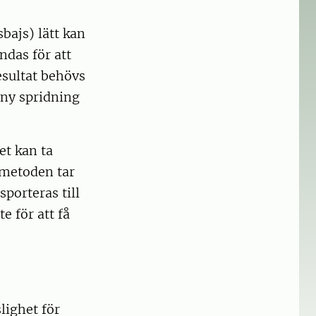
bajs) lätt kan
ndas för att
sultat behövs
 ny spridning
et kan ta
-metoden tar
porteras till
e för att få
lighet för