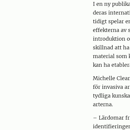
I en ny publik
deras internat
tidigt spelar 
effekterna av
introduktion 
skillnad att h
material som k
kan ha etabler
Michelle Clear
för invasiva a
tydliga kunska
arterna.
– Lärdomar frå
identifieringe