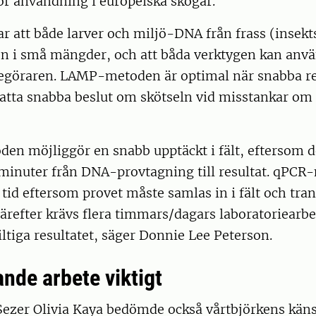
ör användning i europeiska skogar.
ar att både larver och miljö-DNA från frass (insekts
en i små mängder, och att båda verktygen kan anvä
egöraren. LAMP-metoden är optimal när snabba re
fatta snabba beslut om skötseln vid misstankar om
n möjliggör en snabb upptäckt i fält, eftersom d
minuter från DNA-provtagning till resultat. qPCR
tid eftersom provet måste samlas in i fält och trans
Därefter krävs flera timmars/dagars laboratoriearbet
iltiga resultatet, säger Donnie Lee Peterson.
nde arbete viktigt
ezer Olivia Kaya bedömde också vårtbjörkens käns