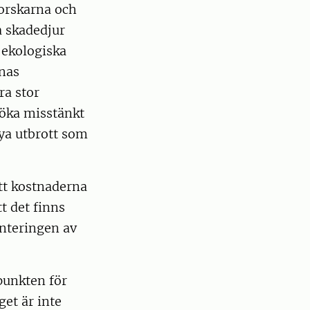
forskarna och
a skadedjur
 ekologiska
rnas
ra stor
rsöka misstänkt
nya utbrott som
att kostnaderna
t det finns
anteringen av
dpunkten för
get är inte