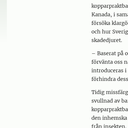
kopparpraktba
Kanada, i sama
försöka klargö
och hur Sveri
skadedjuret.
– Baserat på o
förvänta oss 
introduceras i
förhindra dess
Tidig missfär
svullnad av b
kopparpraktbag
den inhemska b
från insekten.