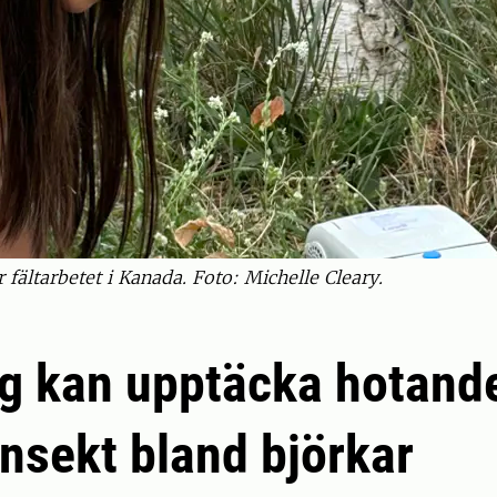
fältarbetet i Kanada. Foto: Michelle Cleary.
g kan upptäcka hotand
nsekt bland björkar