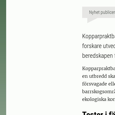
Nyhet publice
Kopparpraktba
forskare utve
beredskapen f
Kopparpraktb
en utbredd ska
försvagade ell
barrskogsområ
ekologiska ko
Tester i f