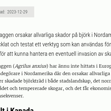
rad: 2023-12-29
ggen orsakar allvarliga skador på björk i Norda
cklat och testat ett verktyg som kan användas för
ör att kunna hantera en eventuell invasion av sk
aggen (
Agrilus anxius
) har ännu inte hittats i Euro
degörare i Nordamerika där den orsakar allvarliga
er skadade björkträd i både stadslandskap, det nor
det och tempererade skogar, och det får ekonomi
nsekvenser.
ält i Kanada