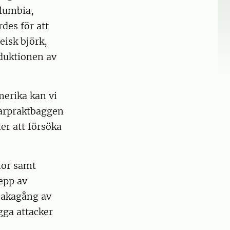
olumbia,
des för att
eisk björk,
oduktionen av
merika kan vi
parpraktbaggen
er att försöka
nor samt
epp av
lbakagång av
gga attacker