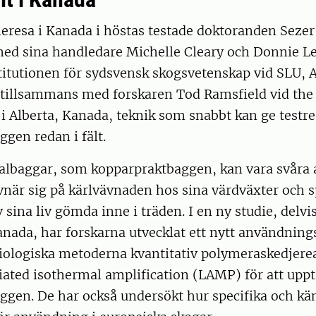
eresa i Kanada i höstas testade doktoranden Sezer
ed sina handledare Michelle Cleary och Donnie Le
stitutionen för sydsvensk skogsvetenskap vid SLU, 
 tillsammans med forskaren Tod Ramsfield vid the
 i Alberta, Kanada, teknik som snabbt kan ge testre
gen redan i fält.
albaggar, som kopparpraktbaggen, kan vara svåra 
vnär sig på kärlvävnaden hos sina värdväxter och 
v sina liv gömda inne i träden. I en ny studie, delvi
Kanada, har forskarna utvecklat ett nytt användnin
iologiska metoderna kvantitativ polymeraskedjere
ated isothermal amplification (LAMP) för att upp
ggen. De har också undersökt hur specifika och kä