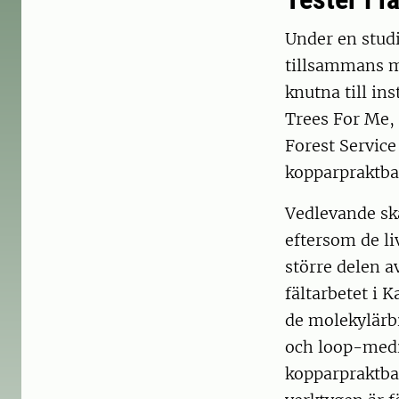
Under en studi
tillsammans m
knutna till in
Trees For Me,
Forest Service
kopparpraktbag
Vedlevande sk
eftersom de li
större delen a
fältarbetet i 
de molekylärb
och loop-medi
kopparpraktba