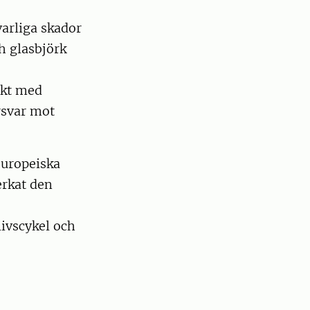
arliga skador
h glasbjörk
akt med
örsvar mot
europeiska
rkat den
ivscykel och