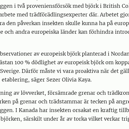
ggen i två proveniensförsök med björk i British C
rbete med trädförädlingsexperter där. Arbetet gjor
ra den påverkan insekten skulle kunna ha på europ
ge och andra europeiska länder kan förhindra intr
bservationer av europeisk björk planterad i Norda
nästan 100 % dödlighet av europeisk björk om kop
 Sverige. Därför måste vi vara proaktiva när det gäll
 etablering, säger Sezer Olivia Kaya.
gning av lövverket, försämrade grenar och trädkro
arken på grenar och trädstammar är tecken på angr
gen. I Kanada har insekten orsakat en kraftig til
jörken, särskilt under år av torka vilket verkar tri