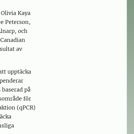
 Olivia Kaya
e Peterson,
Alnarp, och
 Canadian
sultat av
att upptäcka
spenderar
s baserad på
gsområde för
aktion (qPCR)
täcka
nsliga