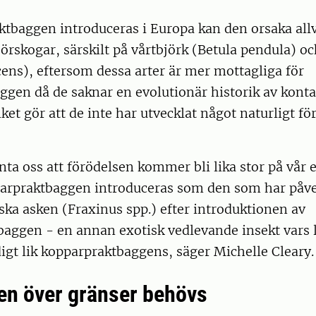
tbaggen introduceras i Europa kan den orsaka allv
jörskogar, särskilt på vårtbjörk (Betula pendula) oc
ens), eftersom dessa arter är mer mottagliga för
ggen då de saknar en evolutionär historik av kont
lket gör att de inte har utvecklat något naturligt f
nta oss att förödelsen kommer bli lika stor på vår 
arpraktbaggen introduceras som den som har påve
ka asken (Fraxinus spp.) efter introduktionen av
aggen - en annan exotisk vedlevande insekt vars l
digt lik kopparpraktbaggens, säger Michelle Cleary.
n över gränser behövs