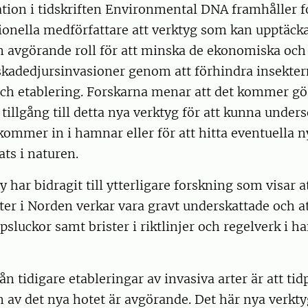
ation i tidskriften Environmental DNA framhåller 
ionella medförfattare att verktyg som kan upptäck
en avgörande roll för att minska de ekonomiska och
 skadedjursinvasioner genom att förhindra insekte
och etablering. Forskarna menar att det kommer gö
a tillgång till detta nya verktyg för att kunna unde
ommer in i hamnar eller för att hitta eventuella 
ats i naturen.
y har bidragit till ytterligare forskning som visar 
rter i Norden verkar vara gravt underskattade och at
psluckor samt brister i riktlinjer och regelverk i h
n tidigare etableringar av invasiva arter är att ti
n av det nya hotet är avgörande. Det här nya verkty