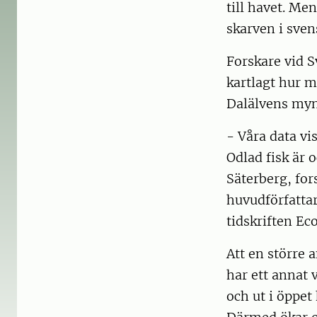
till havet. Me
skarven i sven
Forskare vid 
kartlagt hur m
Dalälvens my
- Våra data vis
Odlad fisk är 
Säterberg, for
huvudförfattar
tidskriften Ec
Att en större 
har ett annat
och ut i öppet