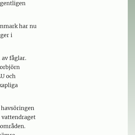
egentligen
Danmark har nu
ger i
 av fåglar.
Torbjörn
LU och
kapliga
t havsöringen
 vattendraget
gsområden.