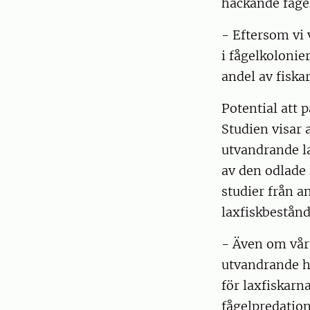
häckande fågel
- Eftersom vi
i fågelkolonier
andel av fiska
Potential att 
Studien visar a
utvandrande l
av den odlade 
studier från a
laxfiskbestånd
- Även om våra
utvandrande ha
för laxfiskarna
fågelpredatio