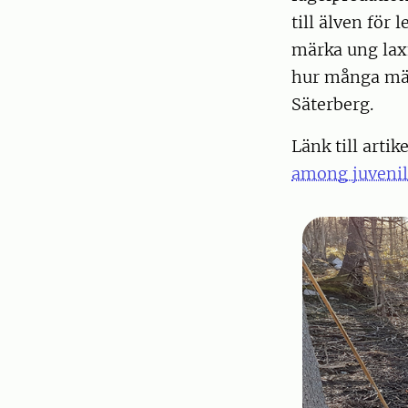
till älven för 
märka ung laxf
hur många märk
Säterberg.
Länk till artik
among juvenil