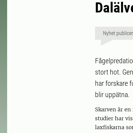
Daläl
Nyhet publice
Fågelpredation
stort hot. Ge
har forskare f
blir uppätna.
Skarven är en 
studier har vi
laxfiskarna s