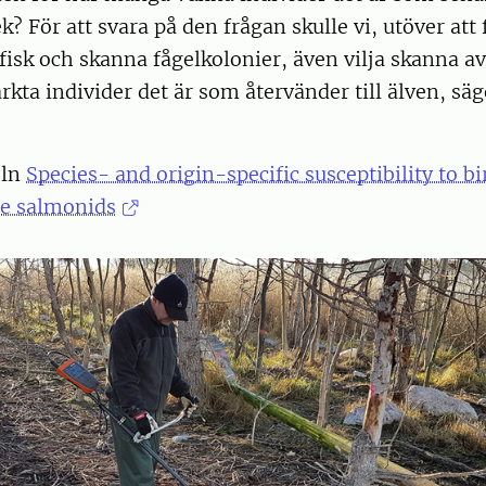
lek? För att svara på den frågan skulle vi, utöver att 
isk och skanna fågelkolonier, även vilja skanna a
ta individer det är som återvänder till älven, sä
eln
Species- and origin-specific susceptibility to b
e salmonids