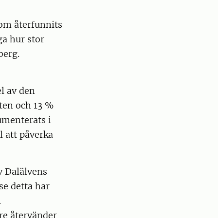
om återfunnits
ga hur stor
berg.
el av den
ten och 13 %
umenterats i
l att påverka
av Dalälvens
se detta har
l
re återvänder