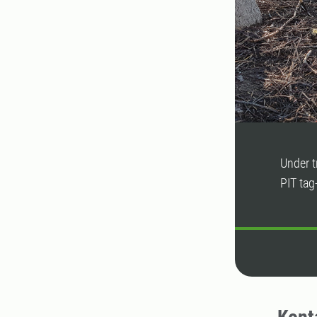
Under t
PIT tag