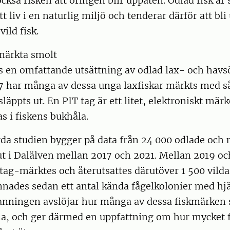
kså risken att öringen blir uppäten. Odlad fisk är
tt liv i en naturlig miljö och tenderar därför att bli
ild fisk.
märkta smolt
s en omfattande utsättning av odlad lax- och havs
7 har många av dessa unga laxfiskar märkts med så
släppts ut. En PIT tag är ett litet, elektroniskt mär
s i fiskens bukhåla.
a studien bygger på data från 24 000 odlade och 
t i Dalälven mellan 2017 och 2021. Mellan 2019 oc
tag-märktes och återutsattes därutöver 1 500 vild
nnades sedan ett antal kända fågelkolonier med hjä
kanningen avslöjar hur många av dessa fiskmärken
na, och ger därmed en uppfattning om hur mycket f