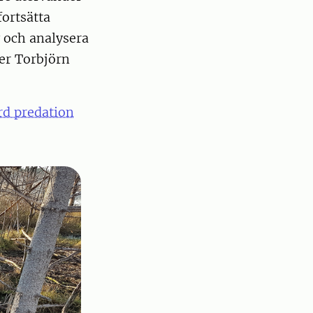
fortsätta
v och analysera
ger Torbjörn
ird predation