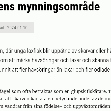
vens mynningsområde
rad: 2024-01-10
, där unga laxfisk blir uppätna av skarvar eller hä
nom att märka havsöringar och laxar och skanna 
unnit att fler havsöringar än laxar och fler odlade 
fågel som ofta betraktas som en glupsk fiskätare. T
sat att skarven kan äta en betydande andel av de m
om vandrar från sina födelse- och uppväxtområden 