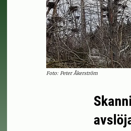
Foto: Peter Åkerström
Skanni
avslöj