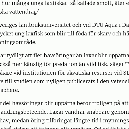
n hur många unga laxfiskar, så kallade smolt, äter 
ska vattendrag?
Sveriges lantbruksuniversitet och vid DTU Aqua i 
ycket ung laxfisk som blir till föda för skarv och hä
nningsområde.
ar tydligt att fler havsöringar än laxar blir uppätna
också mer känslig för predation än vild fisk, säger 
skare vid institutionen för akvatiska resurser vid S
e till studien som nyligen publicerats i den vetens
osphere.
andel havsöringar blir uppätna beror troligen på at
 vandringsbeteende. Laxar vandrar snabbare genom
 hav, medan öring tillbringar längre tid i mynnin