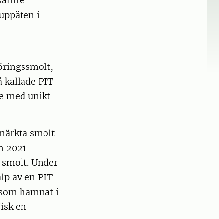
 sämre
 uppäten i
öringssmolt,
 kallade PIT
ke med unikt
märkta smolt
h 2021
a smolt. Under
lp av en PIT
 som hamnat i
isk en