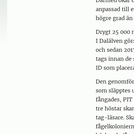
Därmed ökar oc
anpassad till e
högre grad än v
Drygt 25 000 
I Dalälven gör
och sedan 201
tags innan de 
ID som placera
Den genomförd
som släpptes u
fångades, PIT 
tre höstar ska
tag-läsare. S
fågelkolonier