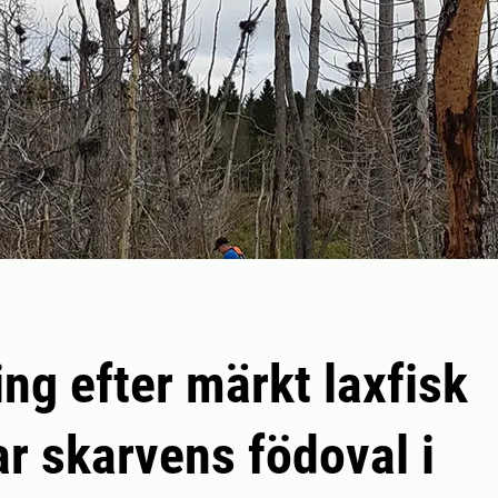
ng efter märkt laxfisk
ar skarvens födoval i