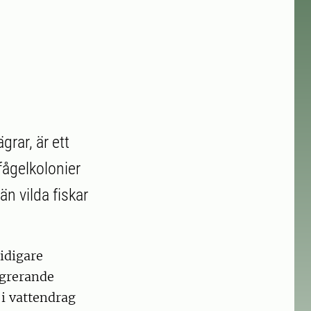
grar, är ett
fågelkolonier
än vilda fiskar
idigare
igrerande
i vattendrag