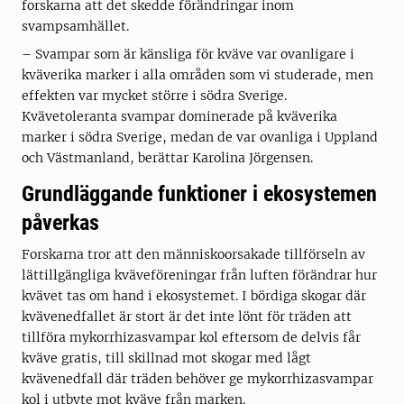
forskarna att det skedde förändringar inom
svampsamhället.
– Svampar som är känsliga för kväve var ovanligare i
kväverika marker i alla områden som vi studerade, men
effekten var mycket större i södra Sverige.
Kvävetoleranta svampar dominerade på kväverika
marker i södra Sverige, medan de var ovanliga i Uppland
och Västmanland, berättar Karolina Jörgensen.
Grundläggande funktioner i ekosystemen
påverkas
Forskarna tror att den människoorsakade tillförseln av
lättillgängliga kväveföreningar från luften förändrar hur
kvävet tas om hand i ekosystemet. I bördiga skogar där
kvävenedfallet är stort är det inte lönt för träden att
tillföra mykorrhizasvampar kol eftersom de delvis får
kväve gratis, till skillnad mot skogar med lågt
kvävenedfall där träden behöver ge mykorrhizasvampar
kol i utbyte mot kväve från marken.