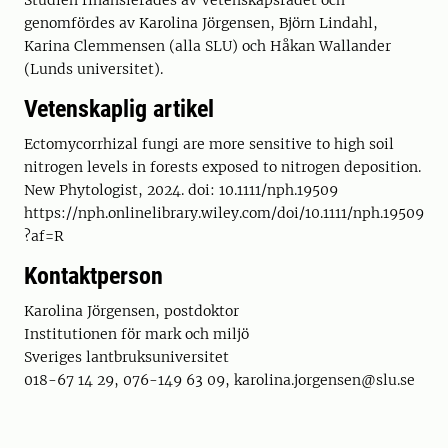
Studien finansierades av Vetenskapsrådet och
genomfördes av Karolina Jörgensen, Björn Lindahl,
Karina Clemmensen (alla SLU) och Håkan Wallander
(Lunds universitet).
Vetenskaplig artikel
Ectomycorrhizal fungi are more sensitive to high soil
nitrogen levels in forests exposed to nitrogen deposition.
New Phytologist, 2024. doi: 10.1111/nph.19509
https://nph.onlinelibrary.wiley.com/doi/10.1111/nph.19509
?af=R
Kontaktperson
Karolina Jörgensen, postdoktor
Institutionen för mark och miljö
Sveriges lantbruksuniversitet
018-67 14 29, 076-149 63 09, karolina.jorgensen@slu.se