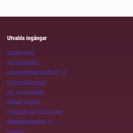
Utvalda ingångar
Studentwebb
SLU-biblioteket
Universitetsdjursjukhuset
Centrumbildningar
Art- och miljödata
Officiell statistik
Fakulteter och institutioner
Medarbetarwebben
Logga in