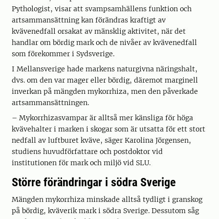
Pythologist, visar att svampsamhällens funktion och
artsammansättning kan förändras kraftigt av
kvävenedfall orsakat av mänsklig aktivitet, när det
handlar om bördig mark och de nivåer av kvävenedfall
som förekommer i Sydsverige.
I Mellansverige hade markens naturgivna näringshalt,
dvs. om den var mager eller bördig, däremot marginell
inverkan på mängden mykorrhiza, men den påverkade
artsammansättningen.
– Mykorrhizasvampar är alltså mer känsliga för höga
kvävehalter i marken i skogar som är utsatta för ett stort
nedfall av luftburet kväve, säger Karolina Jörgensen,
studiens huvudförfattare och postdoktor vid
institutionen för mark och miljö vid SLU.
Större förändringar i södra Sverige
Mängden mykorrhiza minskade alltså tydligt i granskog
på bördig, kväverik mark i södra Sverige. Dessutom såg