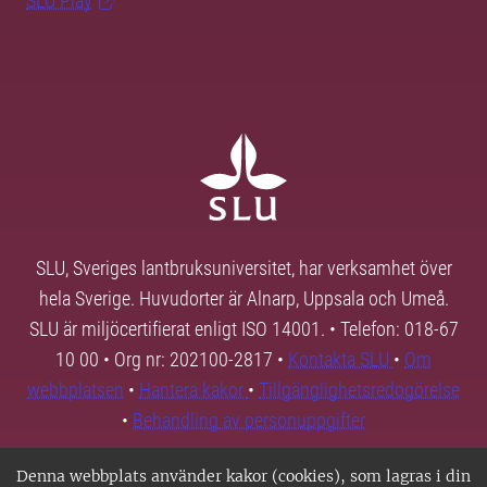
SLU Play
SLU, Sveriges lantbruksuniversitet, har verksamhet över
hela Sverige. Huvudorter är Alnarp, Uppsala och Umeå.
SLU är miljöcertifierat enligt ISO 14001. • Telefon: 018-67
10 00 • Org nr: 202100-2817 •
Kontakta SLU
•
Om
webbplatsen
•
Hantera kakor
•
Tillgänglighetsredogörelse
•
Behandling av personuppgifter
Denna webbplats använder kakor (cookies), som lagras i din