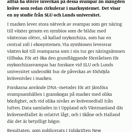
alltså ha större inverkan på dessa svampar än mängden
kväve som redan cirkulerar i marksystemet. Det visar
en ny studie från SLU och Lunds universitet.
I marken lever stora nätverk av svampar som ger näring
till växter genom en symbios som de bildar med
växternas rötter, så kallad mykorrhiza, som har en
central roll i ekosystemen. Via symbiosen levererar
växten kol till svamparna som i sin tur ger näringsämnen
tillbaka. För att öka den grundläggande förståelsen för
mykorrhizasvampar har forskare vid SLU och Lunds
universitet undersökt hur de påverkas av förhöjda
kvävenivåer i marken.
Forskarna använde DNA-metoder för att jämföra
svampsamhällen i granskogar på marker med olika
bördighet, och vid olika nivåer av kvävenedfall från
luften. Data samlades in i Uppland och Västmanland där
kvävenedfallet är relativt lågt, och i Skåne och Halland
där det är betydligt högre.
Resultaten, som publicerats i tidskriften New