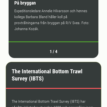
På bryggan
P
Expeditionsledare Annelie Hilvarsson och hennes
Fu
kollega Barbara Bland håller koll på
o
provtrålningarna från bryggan på R/V Svea. Foto:
F
Johanna Kozák.
1
/
4
The International Bottom Trawl
Survey (IBTS)
The International Bottom Trawl Survey (IBTS) har