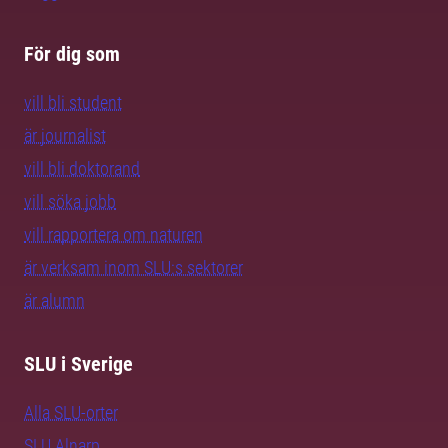
För dig som
vill bli student
är journalist
vill bli doktorand
vill söka jobb
vill rapportera om naturen
är verksam inom SLU:s sektorer
är alumn
SLU i Sverige
Alla SLU-orter
SLU Alnarp