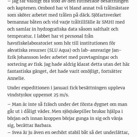
– Jag får väldigt bra stöd av den rutinerade besättningen
och kaptenen. Ombord har vi bland annat två trålmästare
som sköter arbetet med trålen på däck. Sjöfartsverket
bemannar båten och vid varje tråltillfälle är SMHI med
och samlar in hydrografiska data såsom salthalt och
temperatur. I labbet har vi personal från
havsfiskelaboratoriet som hör till institutionen för
akvatiska resurser (SLU Aqua) och lab-ansvarige Jan-
Erik Johansson leder arbetet med provtagningar och
sortering av fisk. Jag hade aldrig klarat detta utan det här
fantastiska gänget, det hade varit omöjligt, fortsätter
Annelie.
Under expeditionen i januari fick besättningen uppleva
vindstyrkor uppemot 25 m/s.
– Man är inte så fräsch under det första dygnet om man
går ut i dåligt väder. Men sjösjukepiller brukar hjälpa i
början och innan kroppen börjar gunga in sig och vänja
sig, berättar Barbara.
– Svea är ju även en oerhört stabil båt så det underlättar,