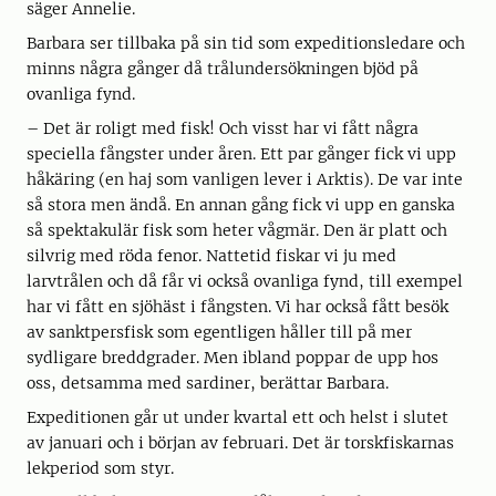
säger Annelie.
Barbara ser tillbaka på sin tid som expeditionsledare och
minns några gånger då trålundersökningen bjöd på
ovanliga fynd.
– Det är roligt med fisk! Och visst har vi fått några
speciella fångster under åren. Ett par gånger fick vi upp
håkäring (en haj som vanligen lever i Arktis). De var inte
så stora men ändå. En annan gång fick vi upp en ganska
så spektakulär fisk som heter vågmär. Den är platt och
silvrig med röda fenor. Nattetid fiskar vi ju med
larvtrålen och då får vi också ovanliga fynd, till exempel
har vi fått en sjöhäst i fångsten. Vi har också fått besök
av sanktpersfisk som egentligen håller till på mer
sydligare breddgrader. Men ibland poppar de upp hos
oss, detsamma med sardiner, berättar Barbara.
Expeditionen går ut under kvartal ett och helst i slutet
av januari och i början av februari. Det är torskfiskarnas
lekperiod som styr.