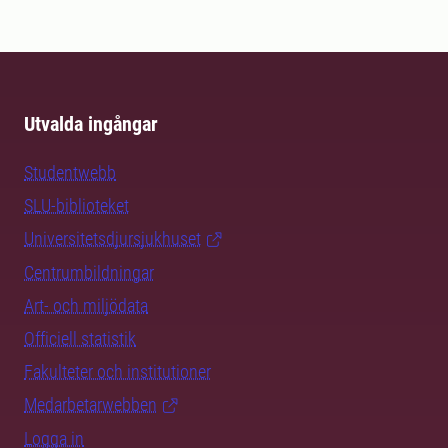
Utvalda ingångar
Studentwebb
SLU-biblioteket
Universitetsdjursjukhuset
Centrumbildningar
Art- och miljödata
Officiell statistik
Fakulteter och institutioner
Medarbetarwebben
Logga in