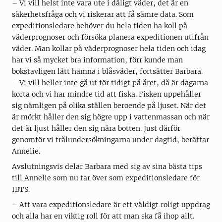
– Vi vill helst inte vara ute i dåligt väder, det är en
säkerhetsfråga och vi riskerar att få sämre data. Som
expeditionsledare behöver du hela tiden ha koll på
väderprognoser och försöka planera expeditionen utifrån
väder. Man kollar på väderprognoser hela tiden och idag
har vi så mycket bra information, förr kunde man
bokstavligen lätt hamna i blåsväder, fortsätter Barbara.
– Vi vill heller inte gå ut för tidigt på året, då är dagarna
korta och vi har mindre tid att fiska. Fisken uppehåller
sig nämligen på olika ställen beroende på ljuset. När det
är mörkt håller den sig högre upp i vattenmassan och när
det är ljust håller den sig nära botten. Just därför
genomför vi trålundersökningarna under dagtid, berättar
Annelie.
Avslutningsvis delar Barbara med sig av sina bästa tips
till Annelie som nu tar över som expeditionsledare för
IBTS.
– Att vara expeditionsledare är ett väldigt roligt uppdrag
och alla har en viktig roll för att man ska få ihop allt.