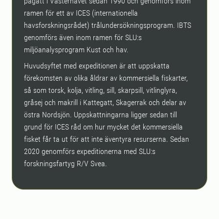
pågått i Västerhavet sedan 1990 och genomförs inom
ramen för ett av ICES (internationella
havsforskningsrådet) trålundersökningsprogram. IBTS
genomförs även inom ramen för SLU:s
miljöanalysprogram Kust och hav.
Huvudsyftet med expeditionen är att uppskatta
förekomsten av olika åldrar av kommersiella fiskarter,
så som torsk, kolja, vitling, sill, skarpsill, vitlinglyra,
gråsej och makrill i Kattegatt, Skagerrak och delar av
östra Nordsjön. Uppskattningarna ligger sedan till
grund för ICES råd om hur mycket det kommersiella
fisket får ta ut för att inte äventyra resurserna. Sedan
2020 genomförs expeditionerna med SLU:s
forskningsfartyg R/V Svea.