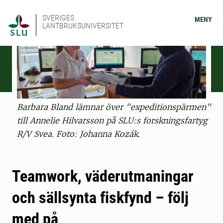
SVERIGES
MENY
LANTBRUKSUNIVERSITET
Barbara Bland lämnar över "expeditionspärmen"
till Annelie Hilvarsson på SLU:s forskningsfartyg
R/V Svea. Foto: Johanna Kozák.
Teamwork, väderutmaningar
och sällsynta fiskfynd – följ
med på