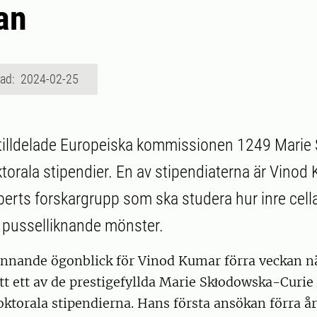
an
rad: 2024-02-25
 tilldelade Europeiska kommissionen 1249 Marie
torala stipendier. En av stipendiaterna är Vinod
erts forskargrupp som ska studera hur inre cell
s pusselliknande mönster.
ännande ögonblick för Vinod Kumar förra veckan nä
ått ett av de prestigefyllda Marie Skłodowska-Curie
torala stipendierna. Hans första ansökan förra åre