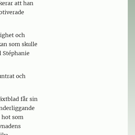
kerar att han
otiverade
lighet och
kan som skulle
ll Stéphanie
untrat och
xtblad får sin
underliggande
e hot som
ävnadens