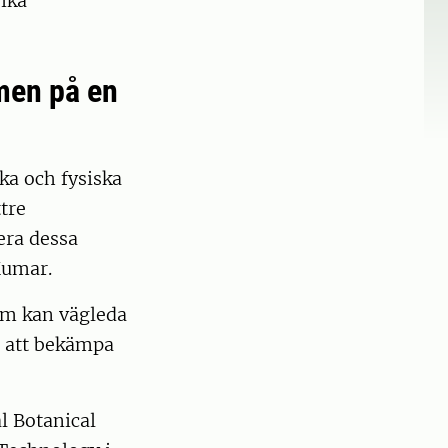
fika
men på en
ka och fysiska
tre
era dessa
Kumar.
som kan vägleda
ll att bekämpa
l Botanical