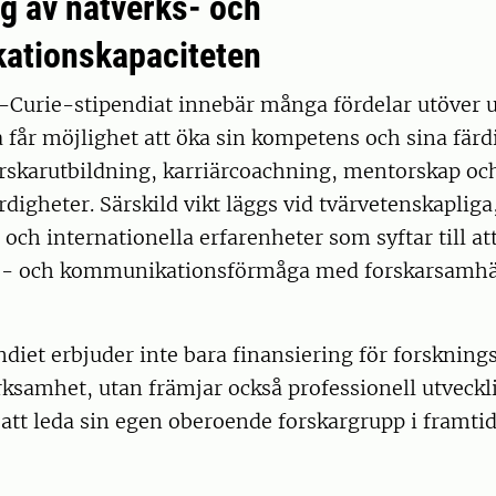
ng av nätverks- och
ationskapaciteten
e-Curie-stipendiat innebär många fördelar utöver 
 får möjlighet att öka sin kompetens och sina fär
rskarutbildning, karriärcoachning, mentorskap oc
rdigheter. Särskild vikt läggs vid tvärvetenskapliga
 och internationella erfarenheter som syftar till at
s- och kommunikationsförmåga med forskarsamhä
iet erbjuder inte bara finansiering för forskning
ksamhet, utan främjar också professionell utveckl
att leda sin egen oberoende forskargrupp i framtid