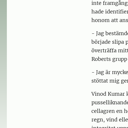
inte framgångs
hade identifi
honom att ans
- Jag bestämde
började slipa 
överträffa mit
Roberts grupp
- Jag är myck
stöttat mig g
Vinod Kumar ko
pusselliknand
cellagren en h
regn, vind ell