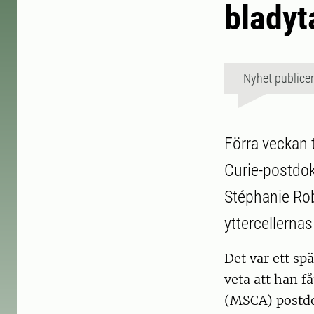
bladyt
Nyhet publice
Förra veckan
Curie-postdok
Stéphanie Rob
yttercellerna
Det var ett sp
veta att han f
(MSCA) postdok