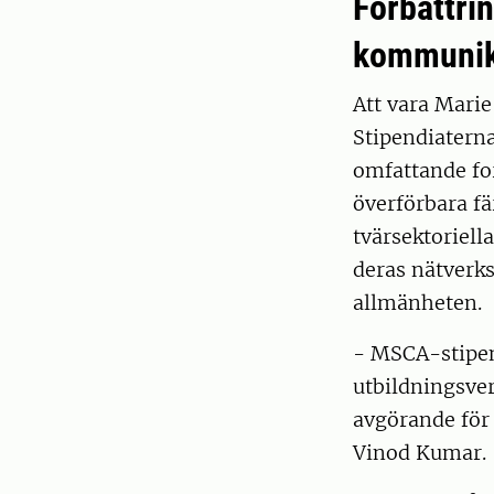
Förbättri
kommunik
Att vara Mari
Stipendiaterna
omfattande fo
överförbara fä
tvärsektoriella
deras nätverk
allmänheten.
- MSCA-stipend
utbildningsver
avgörande för 
Vinod Kumar.