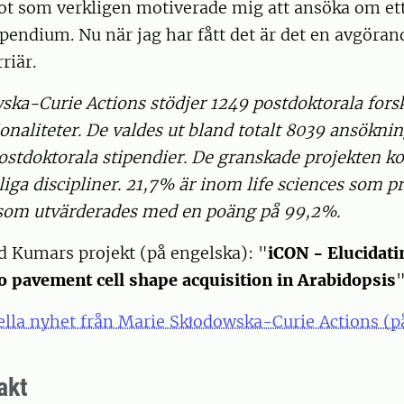
got som verkligen motiverade mig att ansöka om e
pendium. Nu när jag har fått det är det en avgöran
riär.
ska-Curie Actions stödjer 1249 postdoktorala fors
onaliteter. De valdes ut bland totalt 8039 ansöknin
postdoktorala stipendier. De granskade projekten 
liga discipliner. 21,7% är inom life sciences som pr
som utvärderades med en poäng på 99,2%.
d Kumars projekt (på engelska): "
iCON - Elucidati
to pavement cell shape acquisition in Arabidopsis
ciella nyhet från Marie Skłodowska-Curie Actions (p
akt