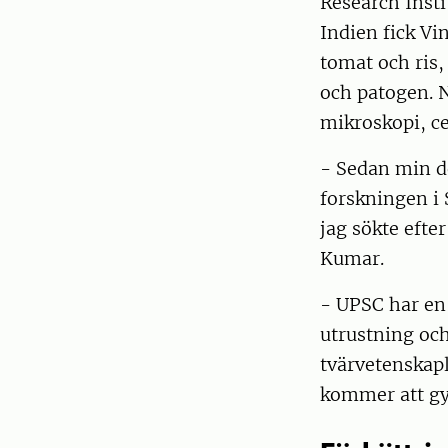
Research Inst
Indien fick Vi
tomat och ris,
och patogen. 
mikroskopi, c
- Sedan min d
forskningen i
jag sökte efte
Kumar.
- UPSC har en
utrustning oc
tvärvetenskapl
kommer att gy