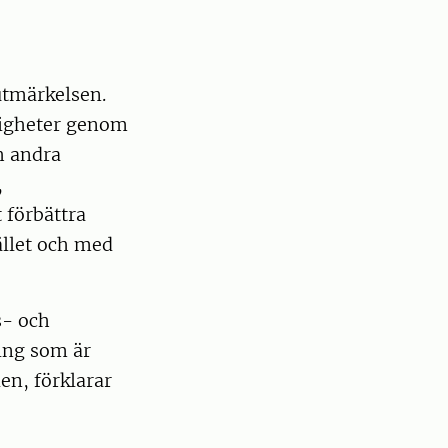
utmärkelsen.
digheter genom
h andra
,
t förbättra
llet och med
s- och
ing som är
en, förklarar