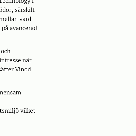
 Technology i
dor, särskilt
 mellan värd
s på avancerad
 och
intresse när
sätter Vinod
gemensam
smiljö vilket