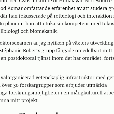
itute och CSIR-Institute of Himalayan Bioresource
nod Kumar omfattande erfarenhet av att studera grö
 där han fokusserade på rotbiologi och interaktion
Nu planerar han att utöka sin kompetens med foku
ellbiologi och biomekanik.
oktorsexamen är jag nyfiken på växters utveckling
 Stéphanie Roberts grupp fångade omedelbart mitt 
r en postdoktoral tjänst inom det här området, fort
 välorganiserad vetenskaplig infrastruktur med 
h över 30 forskargrupper som erbjuder utmärkta
iga forskningsmöjligheter i en mångkulturell arbet
nna mitt projekt.