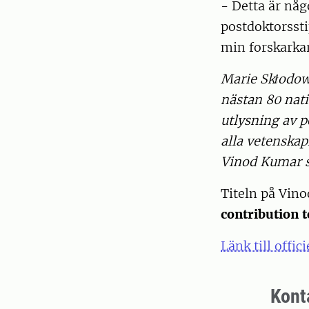
- Detta är nå
postdoktorssti
min forskarkar
Marie Skłodow
nästan 80 nati
utlysning av 
alla vetenskap
Vinod Kumar 
Titeln på Vino
contribution 
Länk till offi
Kont