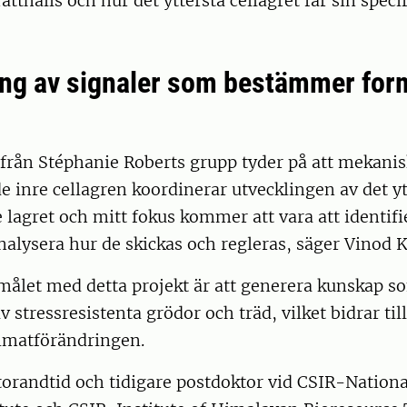
ätthålls och hur det yttersta cellagret får sin speci
ring av signaler som bestämmer for
 från Stéphanie Roberts grupp tyder på att mekanis
de inre cellagren koordinerar utvecklingen av det yt
lagret och mitt fokus kommer att vara att identifi
nalysera hur de skickas och regleras, säger Vinod 
 målet med detta projekt är att generera kunskap 
v stressresistenta grödor och träd, vilket bidrar ti
limatförändringen.
orandtid och tidigare postdoktor vid CSIR-Nationa