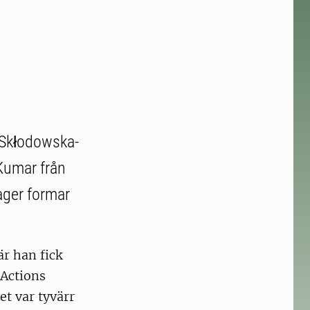
 Skłodowska-
 Kumar från
ager formar
r han fick
 Actions
t var tyvärr