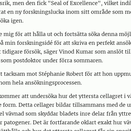
rik, men den fick "Seal of Excellence", vilket indi
erat en ny forskningslucka inom sitt område som m
öka igen.
 mig för att hålla ut och fortsätta söka denna möj
på min forskningsidé för att skriva en perfekt ansö
t tidigare försök, säger Vinod Kumar som anslöt ti
 som postdoktor under förra sommaren.
et tacksam mot Stéphanie Robert för att hon uppm
enom hela ansökningsprocessen.
mmer att undersöka hur det yttersta cellagret i vä
e form. Detta cellager bildar tillsammans med de 
el vävnad som skyddar bladets inre delar från yttr
er patogener. Det är fortfarande oklart exakt hur v