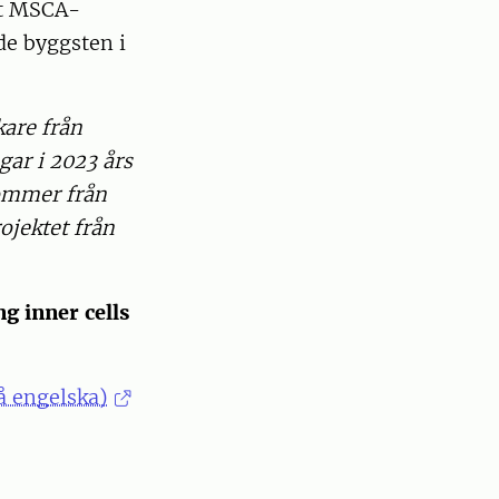
tt MSCA-
de byggsten i
kare från
gar i 2023 års
kommer från
ojektet från
ng inner cells
"
å engelska)