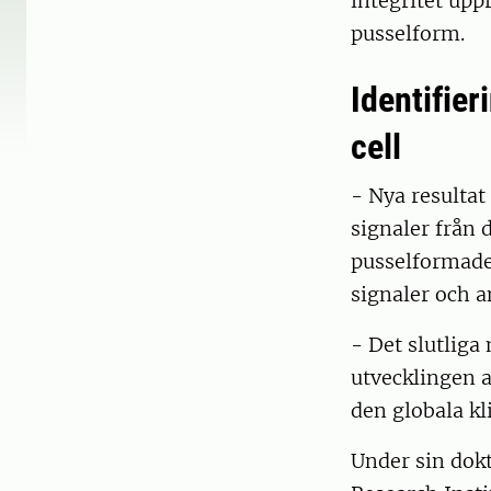
integritet uppr
pusselform.
Identifie
cell
- Nya resultat
signaler från 
pusselformade 
signaler och a
- Det slutliga
utvecklingen a
den globala k
Under sin dokt