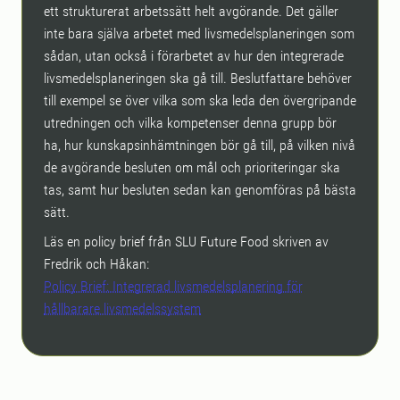
ett strukturerat arbetssätt helt avgörande. Det gäller
inte bara själva arbetet med livsmedelsplaneringen som
sådan, utan också i förarbetet av hur den integrerade
livsmedelsplaneringen ska gå till. Beslutfattare behöver
till exempel se över vilka som ska leda den övergripande
utredningen och vilka kompetenser denna grupp bör
ha, hur kunskapsinhämtningen bör gå till, på vilken nivå
de avgörande besluten om mål och prioriteringar ska
tas, samt hur besluten sedan kan genomföras på bästa
sätt.
Läs en policy brief från SLU Future Food skriven av
Fredrik och Håkan:
Policy Brief: Integrerad livsmedelsplanering för
hållbarare livsmedelssystem