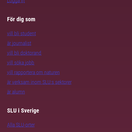
Logga in
För dig som
vill bli student
är journalist
vill bli doktorand
vill söka jobb
vill rapportera om naturen
är verksam inom SLU:s sektorer
är alumn
SLU i Sverige
Alla SLU-orter