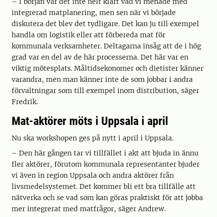
– I början var det inte helt klart vad vi menade med
integrerad matplanering, men sen när vi började
diskutera det blev det tydligare. Det kan ju till exempel
handla om logistik eller att förbereda mat för
kommunala verksamheter. Deltagarna insåg att de i hög
grad var en del av de här processerna. Det här var en
viktig mötesplats. Måltidsekonomer och dietister känner
varandra, men man känner inte de som jobbar i andra
förvaltningar som till exempel inom distribution, säger
Fredrik.
Mat-aktörer möts i Uppsala i april
Nu ska workshopen ges på nytt i april i Uppsala.
– Den här gången tar vi tillfället i akt att bjuda in ännu
fler aktörer, förutom kommunala representanter bjuder
vi även in region Uppsala och andra aktörer från
livsmedelsystemet. Det kommer bli ett bra tillfälle att
nätverka och se vad som kan göras praktiskt för att jobba
mer integrerat med matfrågor, säger Andrew.