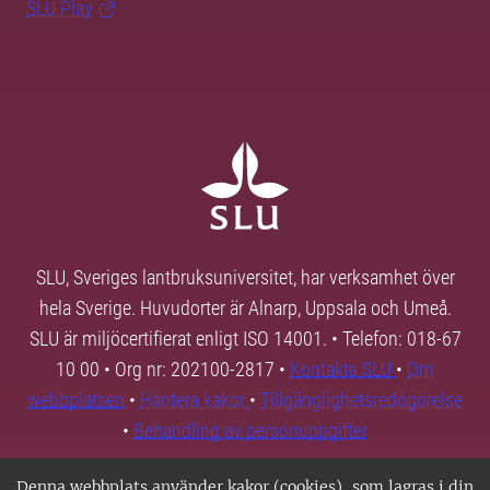
SLU Play
SLU, Sveriges lantbruksuniversitet, har verksamhet över
hela Sverige. Huvudorter är Alnarp, Uppsala och Umeå.
SLU är miljöcertifierat enligt ISO 14001. • Telefon: 018-67
10 00 • Org nr: 202100-2817 •
Kontakta SLU
•
Om
webbplatsen
•
Hantera kakor
•
Tillgänglighetsredogörelse
•
Behandling av personuppgifter
Denna webbplats använder kakor (cookies), som lagras i din