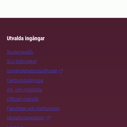
Utvalda ingångar
Studentwebb
SLU-biblioteket
Universitetsdjursjukhuset
Centrumbildningar
Art- och miljödata
Officiell statistik
Fakulteter och institutioner
Medarbetarwebben