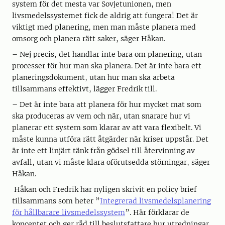
system för det mesta var Sovjetunionen, men
livsmedelssystemet fick de aldrig att fungera! Det är
viktigt med planering, men man måste planera med
omsorg och planera rätt saker, säger Håkan.
– Nej precis, det handlar inte bara om planering, utan
processer för hur man ska planera. Det är inte bara ett
planeringsdokument, utan hur man ska arbeta
tillsammans effektivt, lägger Fredrik till.
– Det är inte bara att planera för hur mycket mat som
ska produceras av vem och när, utan snarare hur vi
planerar ett system som klarar av att vara flexibelt. Vi
måste kunna utföra rätt åtgärder när kriser uppstår. Det
är inte ett linjärt tänk från gödsel till återvinning av
avfall, utan vi måste klara oförutsedda störningar, säger
Håkan.
Håkan och Fredrik har nyligen skrivit en policy brief
tillsammans som heter ”
Integrerad livsmedelsplanering
för hållbarare livsmedelssystem
”. Här förklarar de
konceptet och ger råd till beslutsfattare hur utredningar