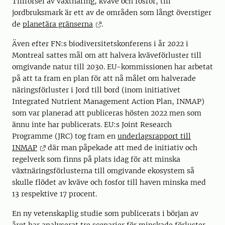
Tillförsel av växtnäring, kväve och fosfor, till
jordbruksmark är ett av de områden som långt överstiger
de
planetära gränserna
.
Även efter FN:s biodiversitetskonferens i år 2022 i
Montreal sattes mål om att halvera kväveförluster till
omgivande natur till 2030. EU-kommissionen har arbetat
på att ta fram en plan för att nå målet om halverade
näringsförluster i Jord till bord (inom initiativet
Integrated Nutrient Management Action Plan, INMAP)
som var planerad att publiceras hösten 2022 men som
ännu inte har publicerats. EU:s Joint Research
Programme (JRC) tog fram en
underlagsrapport till
INMAP
där man påpekade att med de initiativ och
regelverk som finns på plats idag för att minska
växtnäringsförlusterna till omgivande ekosystem så
skulle flödet av kväve och fosfor till haven minska med
13 respektive 17 procent.
En ny vetenskaplig studie som publicerats i början av