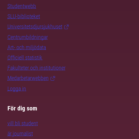
Studentwebb
SLU-biblioteket
Universitetsdjursjukhuset
Centrumbildningar
Art- och miljödata
Officiell statistik
Fakulteter och institutioner
Medarbetarwebben
Logga in
För dig som
vill bli student
är journalist