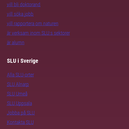
vill bli doktorand
vill söka jobb
vill rapportera om naturen
är verksam inom SLU:s sektorer
är alumn
SLU i Sverige
Alla SLU-orter
SLU Alnarp
SLU Umeå
SLU Uppsala
Jobba på SLU
Kontakta SLU