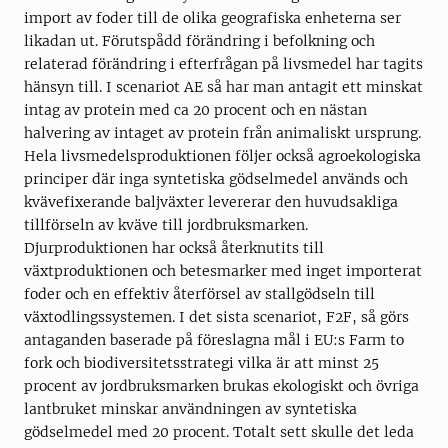
import av foder till de olika geografiska enheterna ser
likadan ut. Förutspådd förändring i befolkning och
relaterad förändring i efterfrågan på livsmedel har tagits
hänsyn till. I scenariot AE så har man antagit ett minskat
intag av protein med ca 20 procent och en nästan
halvering av intaget av protein från animaliskt ursprung.
Hela livsmedelsproduktionen följer också agroekologiska
principer där inga syntetiska gödselmedel används och
kvävefixerande baljväxter levererar den huvudsakliga
tillförseln av kväve till jordbruksmarken.
Djurproduktionen har också återknutits till
växtproduktionen och betesmarker med inget importerat
foder och en effektiv återförsel av stallgödseln till
växtodlingssystemen. I det sista scenariot, F2F, så görs
antaganden baserade på föreslagna mål i EU:s Farm to
fork och biodiversitetsstrategi vilka är att minst 25
procent av jordbruksmarken brukas ekologiskt och övriga
lantbruket minskar användningen av syntetiska
gödselmedel med 20 procent. Totalt sett skulle det leda