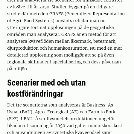
året har analyserat tre scenarier för minskade förluster
av kväve till år 2050. Studien bygger på en tidigare
studie där metoden GRAFS (Generalized Representation
of Agri-Food Systems) använts och där man nu
ytterligare förfinat upplösningen på de geografiska
områden man analyserar. GRAFS är en metod för att
analysera kväveflöden mellan åkermark, betesmark,
djurproduktion och humankonsumtion. Nu med en mer
detaljerad upplösning som möjliggör att se på även
regionala skillnader i specialisering och dess påverkan
på miljön.
Scenarier med och utan
kostförändringar
Det tre scenarierna som analyseras är Business-As-
Usual (BAU), Agro-Ecological (AE) och Farm to Fork
(F2F). I BAU så ser livsmedelsproduktionen ungefär
likadan ut som idag år 2050 vad gäller människors kost
och användningen av syntetiska kvävegödsel samt