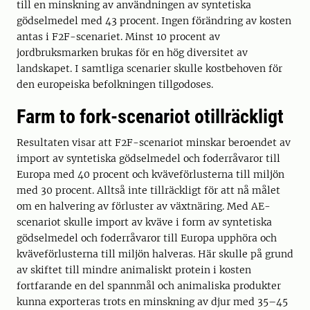
till en minskning av användningen av syntetiska
gödselmedel med 43 procent. Ingen förändring av kosten
antas i F2F-scenariet. Minst 10 procent av
jordbruksmarken brukas för en hög diversitet av
landskapet. I samtliga scenarier skulle kostbehoven för
den europeiska befolkningen tillgodoses.
Farm to fork-scenariot otillräckligt
Resultaten visar att F2F-scenariot minskar beroendet av
import av syntetiska gödselmedel och foderråvaror till
Europa med 40 procent och kväveförlusterna till miljön
med 30 procent. Alltså inte tillräckligt för att nå målet
om en halvering av förluster av växtnäring. Med AE-
scenariot skulle import av kväve i form av syntetiska
gödselmedel och foderråvaror till Europa upphöra och
kväveförlusterna till miljön halveras. Här skulle på grund
av skiftet till mindre animaliskt protein i kosten
fortfarande en del spannmål och animaliska produkter
kunna exporteras trots en minskning av djur med 35­–45