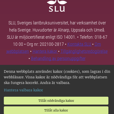
SLU, Sveriges lantbruksuniversitet, har verksamhet över
hela Sverige. Huvudorter är Alnarp, Uppsala och Umeå.
SLU är miljöcertifierat enligt ISO 14001. • Telefon: 018-67
10 00 • Org nr: 202100-2817 •
Kontakta SLU
•
Om
webbplatsen
•
Hantera kakor
•
Tillgänglighetsredogörelse
•
Behandling av personuppgifter
Denna webbplats använder kakor (cookies), som lagras i din
webbläsare. Vissa kakor är nödvändiga för att webbplatsen
ska fungera korrekt. Andra är valbara.
Hantera valbara kakor
Tillåt nödvändiga kakor
Tillåt alla kakor