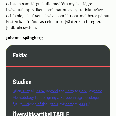
och som samtidigt skulle medföra mycket lägre
kväveutsläpp. Vilken kombination av syntetiskt kväve
och biologiskt fixerat kväve som blir optimal beror på hur
kosten kan förändras och hur baljväxter kan integreras i
jordbrukssystem.
Johanna Spångberg
Fakta:
Studien
Billen, G et al. 2024, Beyond the Farm to Fork Strategy:
Methodology for designing a European agro-ecological
future, Science of the Total Environment 908
Översiktsartikel TABLE