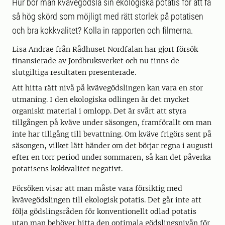
Hur bör man kvävegödsla sin ekologiska potatis för att få
så hög skörd som möjligt med rätt storlek på potatisen
och bra kokkvalitet? Kolla in rapporten och filmerna.
Lisa Andrae från Rådhuset Nordfalan har gjort försök
finansierade av Jordbruksverket och nu finns de
slutgiltiga resultaten presenterade.
Att hitta rätt nivå på kvävegödslingen kan vara en stor
utmaning. I den ekologiska odlingen är det mycket
organiskt material i omlopp. Det är svårt att styra
tillgången på kväve under säsongen, framförallt om man
inte har tillgång till bevattning. Om kväve frigörs sent på
säsongen, vilket lätt händer om det börjar regna i augusti
efter en torr period under sommaren, så kan det påverka
potatisens kokkvalitet negativt.
Försöken visar att man måste vara försiktig med
kvävegödslingen till ekologisk potatis. Det går inte att
följa gödslingsråden för konventionellt odlad potatis
utan man behöver hitta den optimala gödslingsnivån för