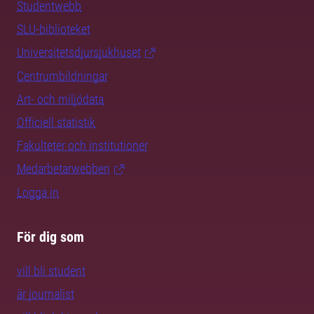
Studentwebb
SLU-biblioteket
Universitetsdjursjukhuset
Centrumbildningar
Art- och miljödata
Officiell statistik
Fakulteter och institutioner
Medarbetarwebben
Logga in
För dig som
vill bli student
är journalist