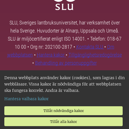
SLU, Sveriges lantbruksuniversitet, har verksamhet över
hela Sverige. Huvudorter är Alnarp, Uppsala och Umeå.
SLU är miljöcertifierat enligt ISO 14001. • Telefon: 018-67
10 00 • Org nr: 202100-2817 •
Kontakta SLU
•
Om
webbplatsen
•
Hantera kakor
•
Tillgänglighetsredogörelse
•
Behandling av personuppgifter
Denna webbplats använder kakor (cookies), som lagras i din
webbläsare. Vissa kakor är nödvändiga för att webbplatsen
ska fungera korrekt. Andra är valbara.
Hantera valbara kakor
Tillåt nödvändiga kakor
Tillåt alla kakor