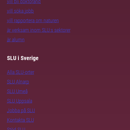
vill bli doktorand
vill söka jobb
vill rapportera om naturen
är verksam inom SLU:s sektorer
är alumn
SLU i Sverige
Alla SLU-orter
SLU Alnarp
SLU Umeå
SLU Uppsala
Jobba på SLU
Kontakta SLU
Stöd SLU