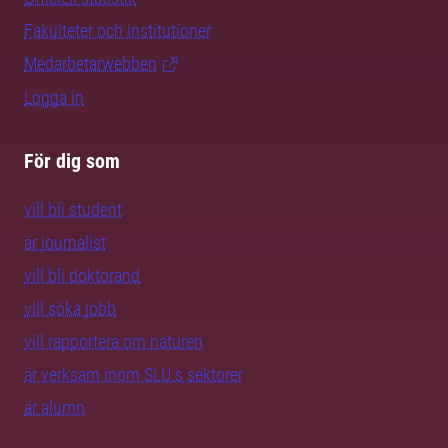
Fakulteter och institutioner
Medarbetarwebben
Logga in
För dig som
vill bli student
är journalist
vill bli doktorand
vill söka jobb
vill rapportera om naturen
är verksam inom SLU:s sektorer
är alumn