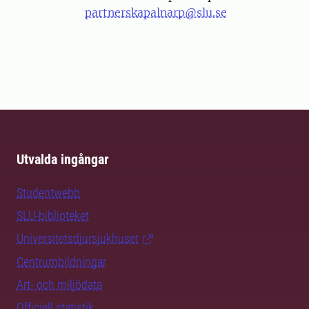
partnerskapalnarp@slu.se
Utvalda ingångar
Studentwebb
SLU-biblioteket
Universitetsdjursjukhuset
Centrumbildningar
Art- och miljödata
Officiell statistik