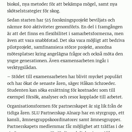
biokol, nya metoder för att bekämpa mögel, samt nya
skötselstrategier för skog.
Sedan starten har 515 forskningsprojekt beviljats och
närmre 800 aktiviteter genomförts. En del i framgången
är att det finns en flexibilitet i samarbetsformerna, men
även att vara snabbfotad. Det ska vara möjligt att bedriva
pilotprojekt, samfinansiera större projekt, anordna
mötesplatser kring angelägna frågor och också möta den
yngre generationen. Även examensarbeten ingår i
verktygslådan.
– Stödet till examensarbeten har blivit mycket populärt
och har ökat de senaste åren, säger Håkan Schroeder.
Studenten kan söka ersättning för kostnader som till
exempel försök, analyser och resor kopplade till arbetet.
Organisationsformen för partnerskapet är sig lik från de
tidiga åren. SLU Partnerskap Alnarp har en styrgrupp, ett
kansli, ämnesgruppskoordinatorer samt ämnesgrupper.
Partnerskapets medlemmar får möjlighet att träffas i de