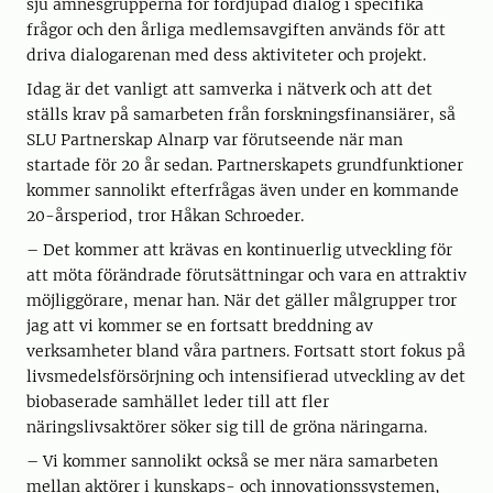
sju ämnesgrupperna för fördjupad dialog i specifika
frågor och den årliga medlemsavgiften används för att
driva dialogarenan med dess aktiviteter och projekt.
Idag är det vanligt att samverka i nätverk och att det
ställs krav på samarbeten från forskningsfinansiärer, så
SLU Partnerskap Alnarp var förutseende när man
startade för 20 år sedan. Partnerskapets grundfunktioner
kommer sannolikt efterfrågas även under en kommande
20-årsperiod, tror Håkan Schroeder.
– Det kommer att krävas en kontinuerlig utveckling för
att möta förändrade förutsättningar och vara en attraktiv
möjliggörare, menar han. När det gäller målgrupper tror
jag att vi kommer se en fortsatt breddning av
verksamheter bland våra partners. Fortsatt stort fokus på
livsmedelsförsörjning och intensifierad utveckling av det
biobaserade samhället leder till att fler
näringslivsaktörer söker sig till de gröna näringarna.
– Vi kommer sannolikt också se mer nära samarbeten
mellan aktörer i kunskaps- och innovationssystemen,