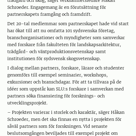
trädgård och skog, säger verksamhetsledare Håkan
Schroeder. Engagemang är en förutsättning för
partnerskapets framgång och framdrift.
Det 20-tal medlemmar som partnerskapet hade vid start
har ökat till att nu omfatta 101 sydsvenska företag,
branschorganisationer och myndigheter som samverkar
med forskare från fakulteten för landskapsarkitektur,
trädgård- och växtproduktionsvetenskap samt
institutionen för sydsvensk skogsvetenskap.
I dialog mellan partners, forskare, lärare och studenter
genomförs till exempel seminarier, workshops,
exkursioner och branschdagar. För att ta tillvara på de
idéer som uppstår kan SLU:s forskare i samverkan med
partners söka finansiering för forsknings- och
utvecklingsprojekt.
– Projekten varierar i storlek och karaktär, säger Håkan
Schroeder, men det ska finnas en nytta i projekten för
såväl partners som för forskningen. Vid senaste
beslutsomgången beviljades till exempel projekt om