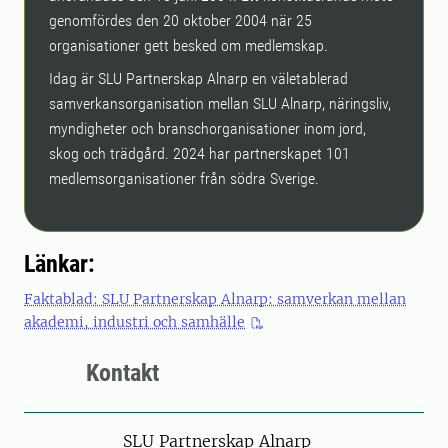
genomfördes den 20 oktober 2004 när 25
organisationer gett besked om medlemskap.
Idag är SLU Partnerskap Alnarp en väletablerad
samverkansorganisation mellan SLU Alnarp, näringsliv,
myndigheter och branschorganisationer inom jord,
skog och trädgård. 2024 har partnerskapet 101
medlemsorganisationer från södra Sverige.
Länkar:
Faktablad: SLU Partnerskap Alnarp: samverkan mellan
akademi, industri och samhälle
Kontakt
SLU Partnerskap Alnarp