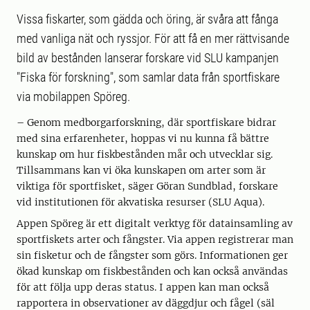
Vissa fiskarter, som gädda och öring, är svåra att fånga
med vanliga nät och ryssjor. För att få en mer rättvisande
bild av bestånden lanserar forskare vid SLU kampanjen
"Fiska för forskning", som samlar data från sportfiskare
via mobilappen Spöreg.
– Genom medborgarforskning, där sportfiskare bidrar
med sina erfarenheter, hoppas vi nu kunna få bättre
kunskap om hur fiskbestånden mår och utvecklar sig.
Tillsammans kan vi öka kunskapen om arter som är
viktiga för sportfisket, säger Göran Sundblad, forskare
vid institutionen för akvatiska resurser (SLU Aqua).
Appen Spöreg är ett digitalt verktyg för datainsamling av
sportfiskets arter och fångster. Via appen registrerar man
sin fisketur och de fångster som görs. Informationen ger
ökad kunskap om fiskbestånden och kan också användas
för att följa upp deras status. I appen kan man också
rapportera in observationer av däggdjur och fågel (säl