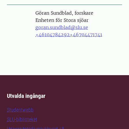
Person
Göran Sundblad, forskare
Enheten för Stora sjöar
goran.sundblad@slu.se
+46104784292
+46704471741
Utvalda ingångar
Studentwebb
SLU-biblioteket
Universitetsdjursjukhuset