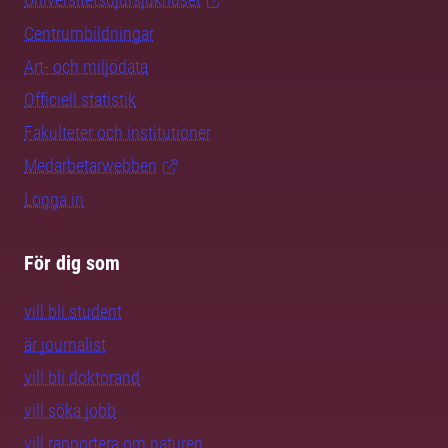
Centrumbildningar
Art- och miljödata
Officiell statistik
Fakulteter och institutioner
Medarbetarwebben
Logga in
För dig som
vill bli student
är journalist
vill bli doktorand
vill söka jobb
vill rapportera om naturen