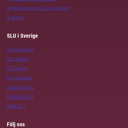
är verksam inom SLU:s sektorer
är alumn
SLU i Sverige
Alla SLU-orter
SLU Alnarp
SLU Umeå
SLU Uppsala
Jobba på SLU
Kontakta SLU
Stöd SLU
Följ oss