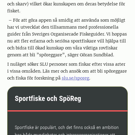
och skarv) vilket ökar kunskapen om deras betydelse för
fisket.
– För att göra appen så smidig att använda som möjligt
har vi utvecklat den tillsammans med professionella
guider från Sveriges Organiserade Fiskeguider. Vi hoppas
nu att fler erfarna och seriösa sportfiskare vill hjälpa till
och bidra till ökad kunskap om våra viktiga rovfiskar
genom att bli ”spöreggare”, säger Göran Sundblad.
I nuläget söker SLU personer som fiskar efter vissa arter
i vissa områden. Läs mer och ansök om att bli spöreggare
och fiska för forskning på
slu.se/sporeg
.
Sportfiske och SpöReg
Sportfiske är populärt, och det finns också en ambition
hos både myndigheter och intresseorganisationer att