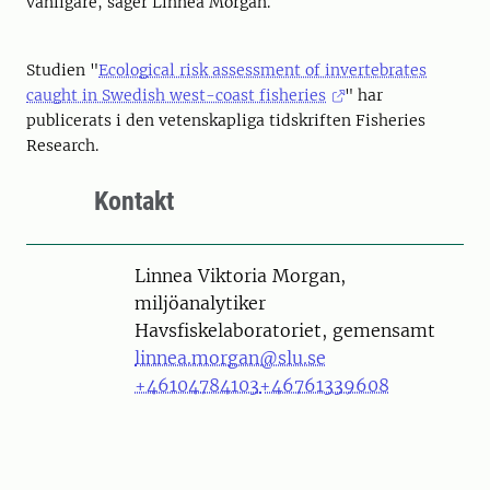
vanligare, säger Linnea Morgan.
Studien "
Ecological risk assessment of invertebrates
caught in Swedish west-coast fisheries
" har
publicerats i den vetenskapliga tidskriften Fisheries
Research.
Kontakt
Person
Linnea Viktoria Morgan,
miljöanalytiker
Havsfiskelaboratoriet, gemensamt
linnea.morgan@slu.se
+46104784103
+46761339608