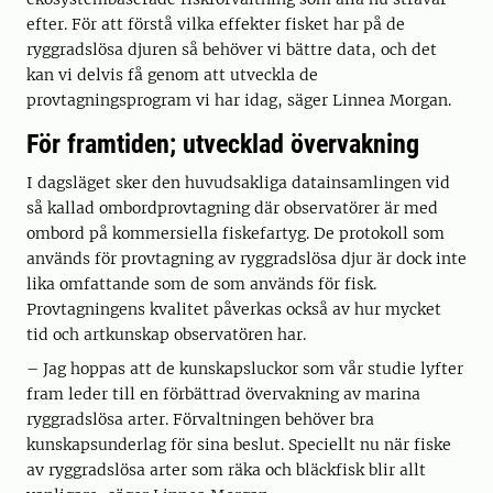
efter. För att förstå vilka effekter fisket har på de
ryggradslösa djuren så behöver vi bättre data, och det
kan vi delvis få genom att utveckla de
provtagningsprogram vi har idag, säger Linnea Morgan.
För framtiden; utvecklad övervakning
I dagsläget sker den huvudsakliga datainsamlingen vid
så kallad ombordprovtagning där observatörer är med
ombord på kommersiella fiskefartyg. De protokoll som
används för provtagning av ryggradslösa djur är dock inte
lika omfattande som de som används för fisk.
Provtagningens kvalitet påverkas också av hur mycket
tid och artkunskap observatören har.
– Jag hoppas att de kunskapsluckor som vår studie lyfter
fram leder till en förbättrad övervakning av marina
ryggradslösa arter. Förvaltningen behöver bra
kunskapsunderlag för sina beslut. Speciellt nu när fiske
av ryggradslösa arter som räka och bläckfisk blir allt