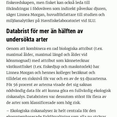
fiskeredskapen, men fisket kan också leda till
förändringar i födoväven som indirekt påverkar djuren,
säger Linnea Morgan, huvudförfattare till studien och
miljöanalytiker på Havsfiskelaboratoriet vid SLU.
Databrist för mer än hälften av
undersökta arter
Genom att kombinera en rad biologiska attribut (t.ex.
maximal ålder, maximal längd och ålder vid
könsmognad) med attribut som kännetecknar
västkustfisket (t.ex. fiskedjup och maskstorlek) har
Linnea Morgan och hennes kolleger beräknat och
tilldelat en risknivå för var och en av de 93 djurarterna.
För 56 procent av arterna visade det sig saknas
nödvändig data för att kunna göra en fullvärdig ekologisk
riskanalys. Databristen var dessutom störst för flera av
de arter som klassificerade som hög risk.
– Ekologiska riskanalyser är helt centrala för den
ekosystembaserade fiskförvaltning som alla nu strävar