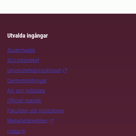
Utvalda ingångar
Studentwebb
SLU-biblioteket
Universitetsdjursjukhuset
Centrumbildningar
Art- och miljödata
Officiell statistik
Fakulteter och institutioner
Medarbetarwebben
Logga in