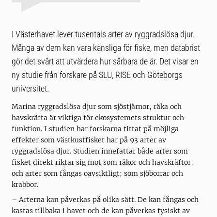
I Västerhavet lever tusentals arter av ryggradslösa djur.
Många av dem kan vara känsliga för fiske, men databrist
gör det svårt att utvärdera hur sårbara de är. Det visar en
ny studie från forskare på SLU, RISE och Göteborgs
universitet.
Marina ryggradslösa djur som sjöstjärnor, räka och
havskräfta är viktiga för ekosystemets struktur och
funktion. I studien har forskarna tittat på möjliga
effekter som västkustfisket har på 93 arter av
ryggradslösa djur. Studien innefattar både arter som
fisket direkt riktar sig mot som räkor och havskräftor,
och arter som fångas oavsiktligt; som sjöborrar och
krabbor.
– Arterna kan påverkas på olika sätt. De kan fångas och
kastas tillbaka i havet och de kan påverkas fysiskt av