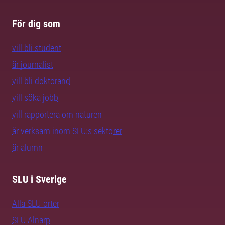
För dig som
vill bli student
är journalist
vill bli doktorand
vill söka jobb
vill rapportera om naturen
är verksam inom SLU:s sektorer
är alumn
SLU i Sverige
Alla SLU-orter
SLU Alnarp