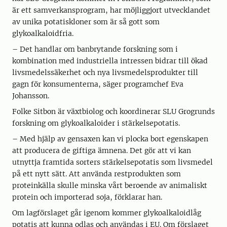
är ett samverkansprogram, har möjliggjort utvecklandet
av unika potatiskloner som är så gott som
glykoalkaloidfria.
– Det handlar om banbrytande forskning som i
kombination med industriella intressen bidrar till ökad
livsmedelssäkerhet och nya livsmedelsprodukter till
gagn för konsumenterna, säger programchef Eva
Johansson.
Folke Sitbon är växtbiolog och koordinerar SLU Grogrunds
forskning om glykoalkaloider i stärkelsepotatis.
– Med hjälp av gensaxen kan vi plocka bort egenskapen
att producera de giftiga ämnena. Det gör att vi kan
utnyttja framtida sorters stärkelsepotatis som livsmedel
på ett nytt sätt. Att använda restprodukten som
proteinkälla skulle minska vårt beroende av animaliskt
protein och importerad soja, förklarar han.
Om lagförslaget går igenom kommer glykoalkaloidlåg
potatis att kunna odlas och användas i EU. Om förslaget