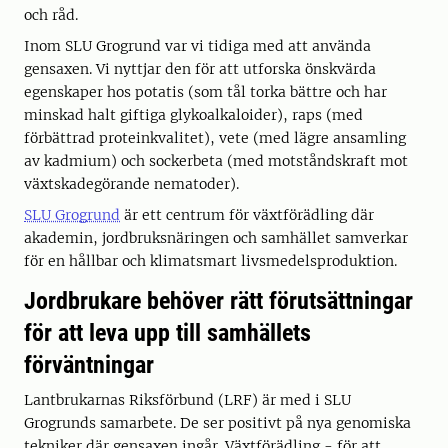
och råd.
Inom SLU Grogrund var vi tidiga med att använda
gensaxen. Vi nyttjar den för att utforska önskvärda
egenskaper hos potatis (som tål torka bättre och har
minskad halt giftiga glykoalkaloider), raps (med
förbättrad proteinkvalitet), vete (med lägre ansamling
av kadmium) och sockerbeta (med motståndskraft mot
växtskadegörande nematoder).
SLU Grogrund
är ett centrum för växtförädling där
akademin, jordbruksnäringen och samhället samverkar
för en hållbar och klimatsmart livsmedelsproduktion.
Jordbrukare behöver rätt förutsättningar
för att leva upp till samhällets
förväntningar
Lantbrukarnas Riksförbund (LRF) är med i SLU
Grogrunds samarbete. De ser positivt på nya genomiska
tekniker där gensaxen ingår. Växtförädling - för att