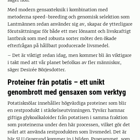
säger hon.
Med modern gensaxteknik i kombination med
metoderna speed-breeding och genomisk selektion som
Lantmännen redan använder sig av, skapar de ytterligare
förutsättningar för både ett mer lönsamt och livskraftigt
lantbruk som med robusta sorter möter den ökade
efterfrågan på hållbart producerade livsmedel.
– Det är viktigt redan idag, men kommer bli än viktigare
i takt med att vår planet befolkas av fler människor,
säger Desirée Börjesdotter.
Proteiner från potatis – ett unikt
genombrott med gensaxen som verktyg
Potatisknölar innehåller högvärdiga proteiner som blir
en restprodukt i stärkelseutvinningen. Tyvärr hamnar
giftiga glykoalkaloider från potatisen i samma fraktion
som proteinerna under den här processen, vilket gör det
svårt att använda restprodukten som livsmedel. Det är
här SLU Grogrund kommer in i bilden. Programmet, som