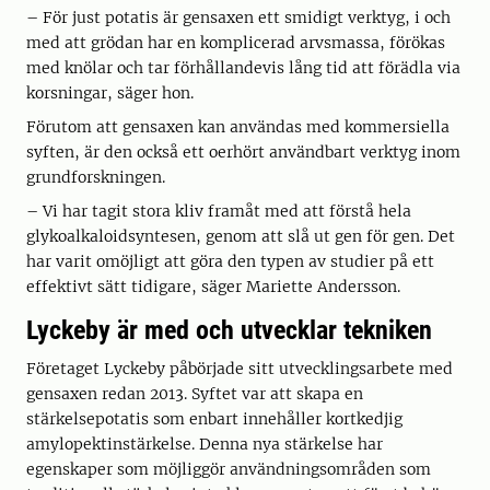
– För just potatis är gensaxen ett smidigt verktyg, i och
med att grödan har en komplicerad arvsmassa, förökas
med knölar och tar förhållandevis lång tid att förädla via
korsningar, säger hon.
Förutom att gensaxen kan användas med kommersiella
syften, är den också ett oerhört användbart verktyg inom
grundforskningen.
– Vi har tagit stora kliv framåt med att förstå hela
glykoalkaloidsyntesen, genom att slå ut gen för gen. Det
har varit omöjligt att göra den typen av studier på ett
effektivt sätt tidigare, säger Mariette Andersson.
Lyckeby är med och utvecklar tekniken
Företaget Lyckeby påbörjade sitt utvecklingsarbete med
gensaxen redan 2013. Syftet var att skapa en
stärkelsepotatis som enbart innehåller kortkedjig
amylopektinstärkelse. Denna nya stärkelse har
egenskaper som möjliggör användningsområden som