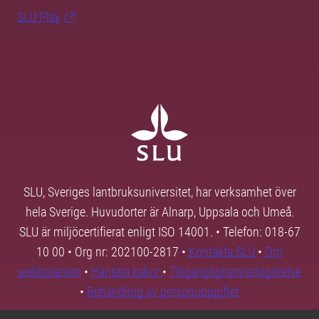
SLU Play
SLU, Sveriges lantbruksuniversitet, har verksamhet över
hela Sverige. Huvudorter är Alnarp, Uppsala och Umeå.
SLU är miljöcertifierat enligt ISO 14001. • Telefon: 018-67
10 00 • Org nr: 202100-2817 •
Kontakta SLU
•
Om
webbplatsen
•
Hantera kakor
•
Tillgänglighetsredogörelse
•
Behandling av personuppgifter