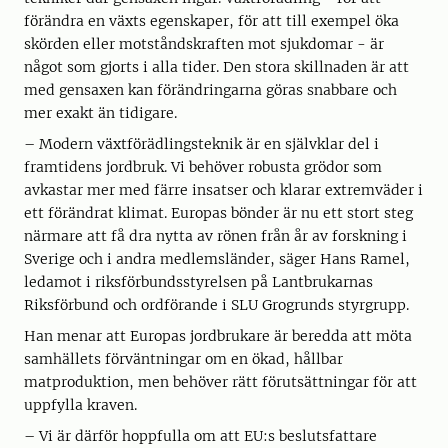
förändra en växts egenskaper, för att till exempel öka
skörden eller motståndskraften mot sjukdomar - är
något som gjorts i alla tider. Den stora skillnaden är att
med gensaxen kan förändringarna göras snabbare och
mer exakt än tidigare.
– Modern växtförädlingsteknik är en självklar del i
framtidens jordbruk. Vi behöver robusta grödor som
avkastar mer med färre insatser och klarar extremväder i
ett förändrat klimat. Europas bönder är nu ett stort steg
närmare att få dra nytta av rönen från år av forskning i
Sverige och i andra medlemsländer, säger Hans Ramel,
ledamot i riksförbundsstyrelsen på Lantbrukarnas
Riksförbund och ordförande i SLU Grogrunds styrgrupp.
Han menar att Europas jordbrukare är beredda att möta
samhällets förväntningar om en ökad, hållbar
matproduktion, men behöver rätt förutsättningar för att
uppfylla kraven.
– Vi är därför hoppfulla om att EU:s beslutsfattare