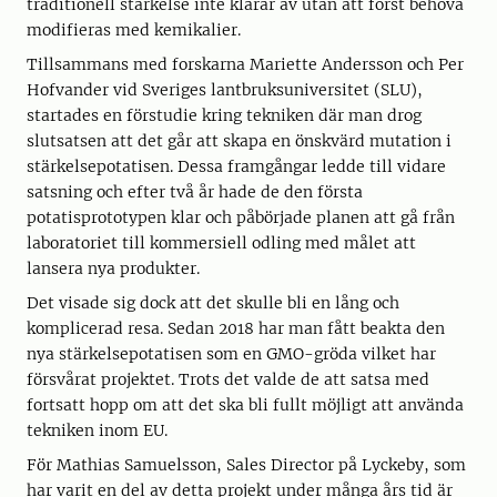
traditionell stärkelse inte klarar av utan att först behöva
modifieras med kemikalier.
Tillsammans med forskarna Mariette Andersson och Per
Hofvander vid Sveriges lantbruksuniversitet (SLU),
startades en förstudie kring tekniken där man drog
slutsatsen att det går att skapa en önskvärd mutation i
stärkelsepotatisen. Dessa framgångar ledde till vidare
satsning och efter två år hade de den första
potatisprototypen klar och påbörjade planen att gå från
laboratoriet till kommersiell odling med målet att
lansera nya produkter.
Det visade sig dock att det skulle bli en lång och
komplicerad resa. Sedan 2018 har man fått beakta den
nya stärkelsepotatisen som en GMO-gröda vilket har
försvårat projektet. Trots det valde de att satsa med
fortsatt hopp om att det ska bli fullt möjligt att använda
tekniken inom EU.
För Mathias Samuelsson, Sales Director på Lyckeby, som
har varit en del av detta projekt under många års tid är