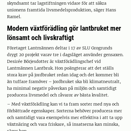
skyndsamt tar lagstiftningen vidare för att säkra
unionens framtida livsmedelsproduktion, säger Hans
Ramel.
Modern växtförädling gör lantbruket mer
lönsamt och livskraftigt
Företaget Lantmännen deltar i 17 av SLU Grogrunds
drygt 20 projekt varav tre i dagsläget använder gensaxen.
Desirée Börjesdotter är växtförädlingschef vid
Lantmännen Lantbruk. Hon poängterar att det ställs
stora krav på jordbruket redan idag och det kommer bli
än tuffare framöver – jordbruket ska bli klimatneutralt,
ha minimal negativ påverkan på miljön och samtidigt
producera livsmedel och råvaror av bästa kvalitet.
– Med växtförädling kan vi ta fram sorter med nya och
förbättrade egenskaper. Sorterna behöver producera mer
och samtidigt vara exempelvis mer effektiva i att ta upp
växtnäring och vara friskare, så insatserna kan minska,