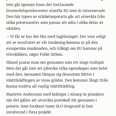
inte går igenom finns det fortfarande
livsmedelsproducenter utanför EU som är intresserade.
Den här typen av stärkelsepotatis går att utveckla från
olika potatissorter som passar att odla i olika delar av
världen.
– Vi får se hur det blir med lagförslaget. Det vore roligt
att se resultatet av vår forskning komma ut på den
europeiska marknaden, och tråkigt om EU hamnar på
efterkälken, säger Folke Sitbon.
Ibland pratar man om gensaxen som ett slags trollspö.
Men det går inte att påverka vilka egenskaper som helst
med den. Gensaxen lämpar sig dessutom bättre i
växtförädlingen av vissa grödor. Den kommer långt ifrån
kunna ersätta all vanlig växtförädling.
Mariette Andersson med kollegor i Alnarp är pionjärer
när det gäller att utveckla protokoll för gensaxen i
potatis. Som forskare inom SLU Grogrund är hon
involverad i flera projekt.