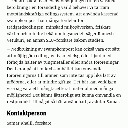
– För att säkra livsmedelsförsörjningen till en växande
befolkning i en föränderlig värld behöver vi ta fram
motståndskraftiga odlingssystem. Att använda kasserad
svampkompost har många fördelar för
trädgårdsodlingen: minskad miljöpåverkan, friskare
växter och mindre bekämpningsmedel, säger Ramesh
Vetukuri, en annan SLU-forskare bakom studien.
– Nedbrukning av svampkompost kan också vara ett sätt
att möjliggöra odling av livsmedelsgrödor i jord med
förhöjda halter av tungmetaller eller andra föroreningar.
Det beror på att mikrobsamhället kan omvandla
föroreningarna till ämnen som inte tas upp lika lätt av
grödorna, eller är mindre giftiga. Det här kan verkligen
visa sig vara ett mångfacetterat material med många
möjligheter! Det känns jätteroligt att kunna omvandla en
restprodukt till något så här användbart, avslutar Samar.
Kontaktperson
Samar Khalil, forskare