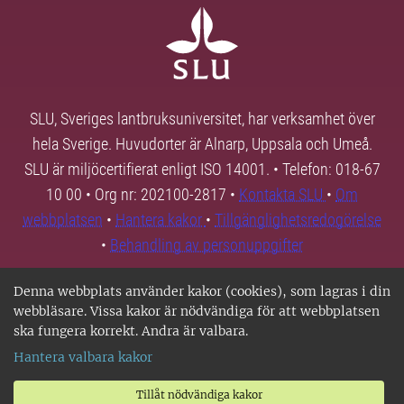
SLU, Sveriges lantbruksuniversitet, har verksamhet över
hela Sverige. Huvudorter är Alnarp, Uppsala och Umeå.
SLU är miljöcertifierat enligt ISO 14001. • Telefon: 018-67
10 00 • Org nr: 202100-2817 •
Kontakta SLU
•
Om
webbplatsen
•
Hantera kakor
•
Tillgänglighetsredogörelse
•
Behandling av personuppgifter
Denna webbplats använder kakor (cookies), som lagras i din
webbläsare. Vissa kakor är nödvändiga för att webbplatsen
ska fungera korrekt. Andra är valbara.
Hantera valbara kakor
Tillåt nödvändiga kakor