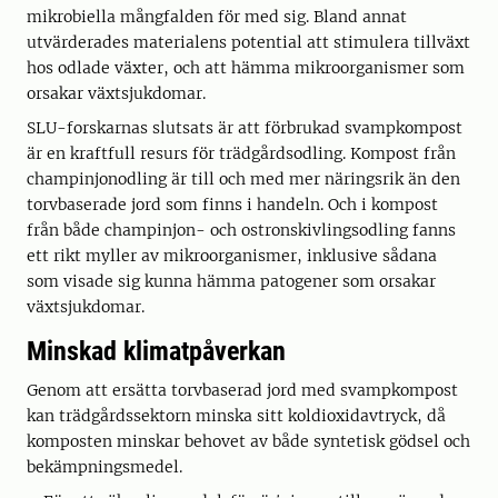
mikrobiella mångfalden för med sig. Bland annat
utvärderades materialens potential att stimulera tillväxt
hos odlade växter, och att hämma mikroorganismer som
orsakar växtsjukdomar.
SLU-forskarnas slutsats är att förbrukad svampkompost
är en kraftfull resurs för trädgårdsodling. Kompost från
champinjonodling är till och med mer näringsrik än den
torvbaserade jord som finns i handeln. Och i kompost
från både champinjon- och ostronskivlingsodling fanns
ett rikt myller av mikroorganismer, inklusive sådana
som visade sig kunna hämma patogener som orsakar
växtsjukdomar.
Minskad klimatpåverkan
Genom att ersätta torvbaserad jord med svampkompost
kan trädgårdssektorn minska sitt koldioxidavtryck, då
komposten minskar behovet av både syntetisk gödsel och
bekämpningsmedel.