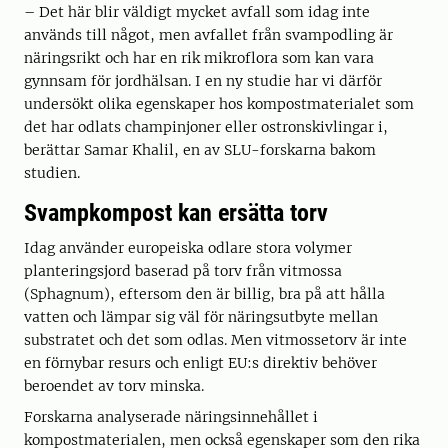
– Det här blir väldigt mycket avfall som idag inte
används till något, men avfallet från svampodling är
näringsrikt och har en rik mikroflora som kan vara
gynnsam för jordhälsan. I en ny studie har vi därför
undersökt olika egenskaper hos kompostmaterialet som
det har odlats champinjoner eller ostronskivlingar i,
berättar Samar Khalil, en av SLU-forskarna bakom
studien.
Svampkompost kan ersätta torv
Idag använder europeiska odlare stora volymer
planteringsjord baserad på torv från vitmossa
(Sphagnum), eftersom den är billig, bra på att hålla
vatten och lämpar sig väl för näringsutbyte mellan
substratet och det som odlas. Men vitmossetorv är inte
en förnybar resurs och enligt EU:s direktiv behöver
beroendet av torv minska.
Forskarna analyserade näringsinnehållet i
kompostmaterialen, men också egenskaper som den rika