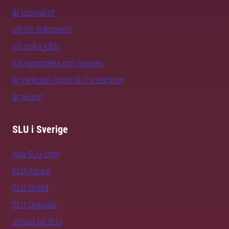
är journalist
vill bli doktorand
vill söka jobb
vill rapportera om naturen
är verksam inom SLU:s sektorer
är alumn
SLU i Sverige
Alla SLU-orter
SLU Alnarp
SLU Umeå
SLU Uppsala
Jobba på SLU