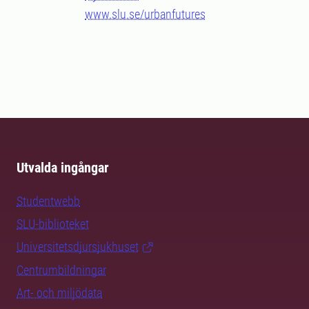
www.slu.se/urbanfutures
Utvalda ingångar
Studentwebb
SLU-biblioteket
Universitetsdjursjukhuset
Centrumbildningar
Art- och miljödata