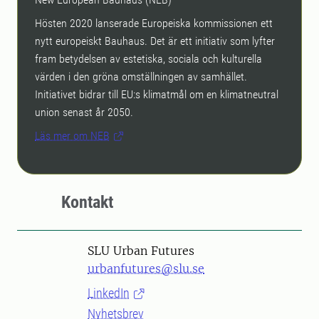
Hösten 2020 lanserade Europeiska kommissionen ett
nytt europeiskt Bauhaus. Det är ett initiativ som lyfter
fram betydelsen av estetiska, sociala och kulturella
värden i den gröna omställningen av samhället.
Initiativet bidrar till EU:s klimatmål om en klimatneutral
union senast år 2050.
Läs mer om NEB
Kontakt
SLU Urban Futures
urbanfutures@slu.se
LinkedIn
Nyhetsbrev