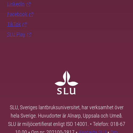
LinkedIn
Facebook
TikTok
SLU Play
SLU, Sveriges lantbruksuniversitet, har verksamhet över
hela Sverige. Huvudorter är Alnarp, Uppsala och Umeå.
SLU är miljöcertifierat enligt ISO 14001. • Telefon: 018-67
10 00 • Org nr: 202100-2817 •
Kontakta SLU
•
Om