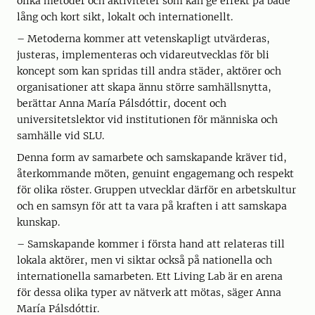
olika metoder och aktiviteter som kan ge effekt på både
lång och kort sikt, lokalt och internationellt.
– Metoderna kommer att vetenskapligt utvärderas,
justeras, implementeras och vidareutvecklas för bli
koncept som kan spridas till andra städer, aktörer och
organisationer att skapa ännu större samhällsnytta,
berättar Anna María Pálsdóttir, docent och
universitetslektor vid institutionen för människa och
samhälle vid SLU.
Denna form av samarbete och samskapande kräver tid,
återkommande möten, genuint engagemang och respekt
för olika röster. Gruppen utvecklar därför en arbetskultur
och en samsyn för att ta vara på kraften i att samskapa
kunskap.
– Samskapande kommer i första hand att relateras till
lokala aktörer, men vi siktar också på nationella och
internationella samarbeten. Ett Living Lab är en arena
för dessa olika typer av nätverk att mötas, säger Anna
María Pálsdóttir.