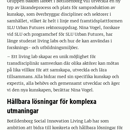
Gruppen bakom labbet i Botildenborg vill utveckla en ny
typ av lärandeprocess och plats för samproduktion av
kunskap, som överbryggar discipliner och sektorer i
samhället, vilket är helt i linje med framtidsplattformen
SLU Urban Futures rektorsuppdrag. Nina Vogel, forskare
vid SLU och programchef för SLU Urban Futures, har
länge studerat living labs och hur de kan användas i
forsknings- och utbildningsmiljöer.
– Ett living lab skapar en unik möjlighet för
transdisciplinär samverkan där olika aktörer kan mötas
på lika villkor för att samskapa, utveckla och lära
tillsammans. Alla bidrar med sin specifika kunskap och
expertis, alla behövs och gemensamt utvecklar och äger
vi den nya kunskapen, berättar Nina Vogel.
Hållbara lösningar för komplexa
utmaningar
Botildenborg Social Innovation Living Lab har som
ambition att bidra till konkreta och hållbara lösningar för