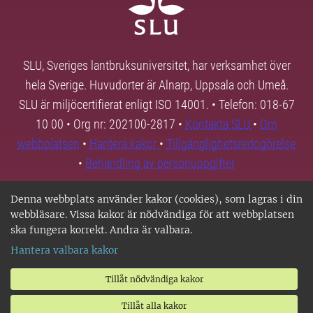
SLU, Sveriges lantbruksuniversitet, har verksamhet över
hela Sverige. Huvudorter är Alnarp, Uppsala och Umeå.
SLU är miljöcertifierat enligt ISO 14001. • Telefon: 018-67
10 00 • Org nr: 202100-2817 •
Kontakta SLU
•
Om
webbplatsen
•
Hantera kakor
•
Tillgänglighetsredogörelse
•
Behandling av personuppgifter
Denna webbplats använder kakor (cookies), som lagras i din
webbläsare. Vissa kakor är nödvändiga för att webbplatsen
ska fungera korrekt. Andra är valbara.
Hantera valbara kakor
Tillåt nödvändiga kakor
Tillåt alla kakor