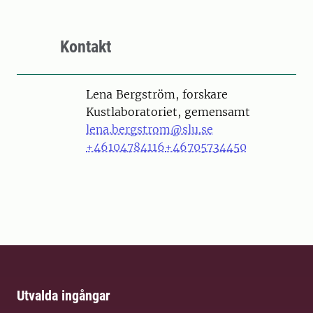
Kontakt
Person
Lena Bergström, forskare
Kustlaboratoriet, gemensamt
lena.bergstrom@slu.se
+46104784116
+46705734450
Utvalda ingångar