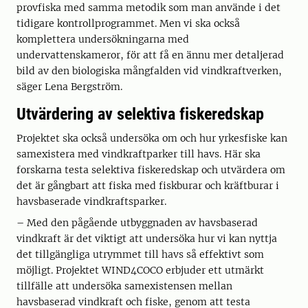
provfiska med samma metodik som man använde i det
tidigare kontrollprogrammet. Men vi ska också
komplettera undersökningarna med
undervattenskameror, för att få en ännu mer detaljerad
bild av den biologiska mångfalden vid vindkraftverken,
säger Lena Bergström.
Utvärdering av selektiva fiskeredskap
Projektet ska också undersöka om och hur yrkesfiske kan
samexistera med vindkraftparker till havs. Här ska
forskarna testa selektiva fiskeredskap och utvärdera om
det är gångbart att fiska med fiskburar och kräftburar i
havsbaserade vindkraftsparker.
– Med den pågående utbyggnaden av havsbaserad
vindkraft är det viktigt att undersöka hur vi kan nyttja
det tillgängliga utrymmet till havs så effektivt som
möjligt. Projektet WIND4COCO erbjuder ett utmärkt
tillfälle att undersöka samexistensen mellan
havsbaserad vindkraft och fiske, genom att testa