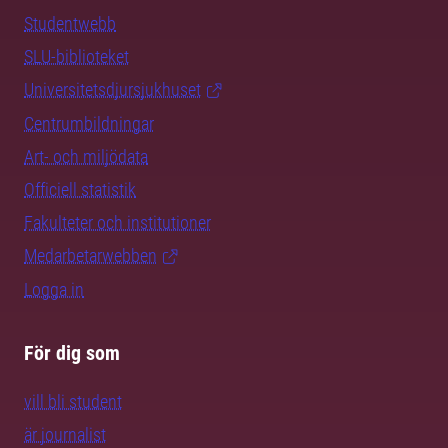
Studentwebb
SLU-biblioteket
Universitetsdjursjukhuset
Centrumbildningar
Art- och miljödata
Officiell statistik
Fakulteter och institutioner
Medarbetarwebben
Logga in
För dig som
vill bli student
är journalist