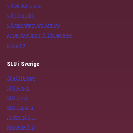
vill bli doktorand
vill söka jobb
vill rapportera om naturen
är verksam inom SLU:s sektorer
är alumn
SLU i Sverige
Alla SLU-orter
SLU Alnarp
SLU Umeå
SLU Uppsala
Jobba på SLU
Kontakta SLU