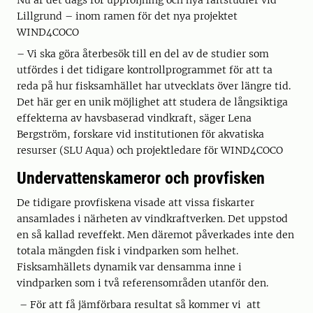
Nu är det dags för uppföljning och nya fältstudier vid
Lillgrund – inom ramen för det nya projektet
WIND4COCO
– Vi ska göra återbesök till en del av de studier som
utfördes i det tidigare kontrollprogrammet för att ta
reda på hur fisksamhället har utvecklats över längre tid.
Det här ger en unik möjlighet att studera de långsiktiga
effekterna av havsbaserad vindkraft, säger Lena
Bergström, forskare vid institutionen för akvatiska
resurser (SLU Aqua) och projektledare för WIND4COCO
Undervattenskameror och provfisken
De tidigare provfiskena visade att vissa fiskarter
ansamlades i närheten av vindkraftverken. Det uppstod
en så kallad reveffekt. Men däremot påverkades inte den
totala mängden fisk i vindparken som helhet.
Fisksamhällets dynamik var densamma inne i
vindparken som i två referensområden utanför den.
– För att få jämförbara resultat så kommer vi att