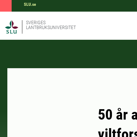
SLU.se
SVERIGES
LANTBRUKSUNIVERSITET
50 år 
viltfo