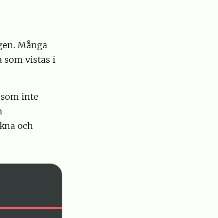
ngen. Många
 som vistas i
r som inte
n
ikna och