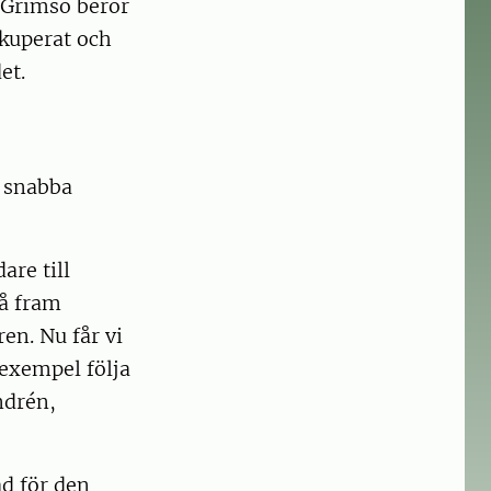
t Grimsö beror
 kuperat och
et.
n snabba
are till
få fram
ren. Nu får vi
 exempel följa
ndrén,
äd för den