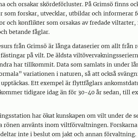
na och orsakar skördeförluster. På Grimsö finns o
r som forskar, utvecklar, utbildar och informerar f
r och konflikter som orsakas av fredade viltarter, 
och betande fåglar.
esurs från Grimsö är långa dataserier om allt från 
l fästingar på vilt. De äldsta viltövervakningsserie
andra har tillkommit. Data som samlats in under lå
ormala” variationen i naturen, så att också sväng
 upptäckas. Ett exempel är flyttfåglars ankomstda
r kommer tidigare idag än för 30-40 år sedan, till 
ngsstation har ökat kunskapen om vilt under de se
a rönen använts inom viltförvaltningen. Forskarna
eltar inte i beslut om jakt och annan förvaltning.