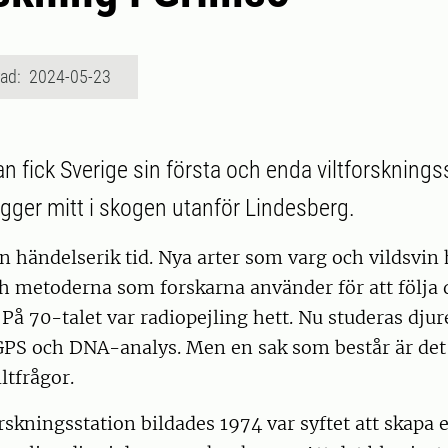
rad: 2024-05-23
n fick Sverige sin första och enda viltforsknings
gger mitt i skogen utanför Lindesberg.
en händelserik tid. Nya arter som varg och vildsvin 
h metoderna som forskarna använder för att följa 
 På 70-talet var radiopejling hett. Nu studeras dju
GPS och DNA-analys. Men en sak som består är det
iltfrågor.
skningsstation bildades 1974 var syftet att skapa 