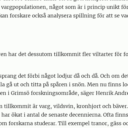
vargpopulationen, något som är i princip unikt för
kan forskare också analysera spillning för att se va
en har det dessutom tillkommit fler viltarter för f
sprang det förbi något lodjur då och då. Och om de
lla gå ut och titta på spåren i snön. Men nu finns lo
ven i Grimsö forskningsområde, säger Henrik Andr
 tillkommit är varg, vildsvin, kronhjort och bäver
 har ökat i antal de senaste decennierna. Ofta finns
om forskarna studerar. Till exempel tranor, gäss 