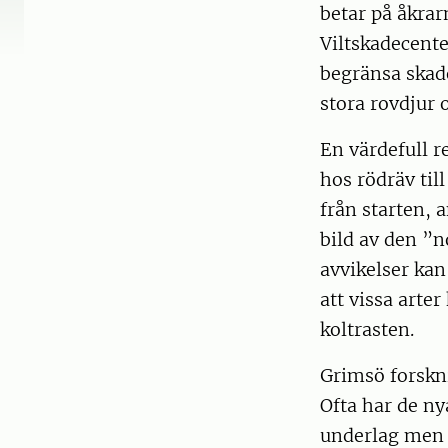
betar på åkrar
Viltskadecente
begränsa skado
stora rovdjur 
En värdefull r
hos rödräv til
från starten, 
bild av den ”n
avvikelser kan
att vissa arte
koltrasten.
Grimsö forskni
Ofta har de ny
underlag men d