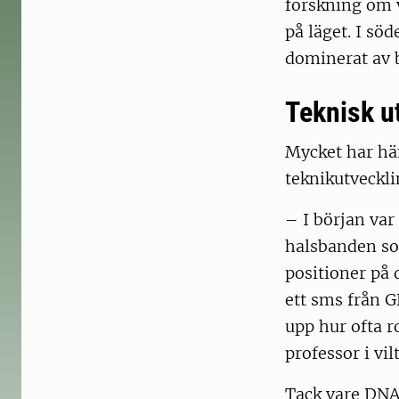
forskning om v
på läget. I sö
dominerat av 
Teknisk u
Mycket har hä
teknikutveckl
– I början var
halsbanden som
positioner på d
ett sms från G
upp hur ofta r
professor i vil
Tack vare DNA-