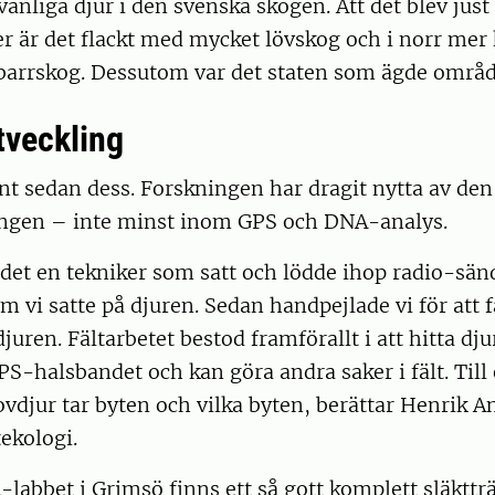
anliga djur i den svenska skogen. Att det blev jus
der är det flackt med mycket lövskog och i norr mer
barrskog. Dessutom var det staten som ägde områd
tveckling
nt sedan dess. Forskningen har dragit nytta av de
ingen – inte minst inom GPS och DNA-analys.
 det en tekniker som satt och lödde ihop radio-sänd
 vi satte på djuren. Sedan handpejlade vi för att 
juren. Fältarbetet bestod framförallt i att hitta dju
PS-halsbandet och kan göra andra saker i fält. Till
ovdjur tar byten och vilka byten, berättar Henrik A
tekologi.
labbet i Grimsö finns ett så gott komplett släkttr