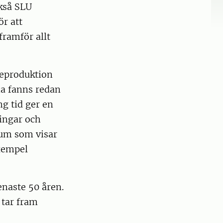
ckså SLU
ör att
framför allt
reproduktion
rna fanns redan
ng tid ger en
ningar och
tum som visar
exempel
naste 50 åren.
 tar fram