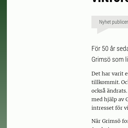
Nyhet publice
För 50 år seda
Grimsö som li
Det har varit 
tillkommit. Oc
också ändrats.
med hjälp av 
intresset för v
När Grimsö for