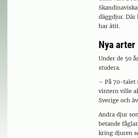
Skandinaviska 
däggdjur. Där 
har ätit.
Nya arter
Under de 50 år
studera.
– På 70-talet 
vintern ville a
Sverige och ä
Andra djur som
betande fåglar
kring djuren s