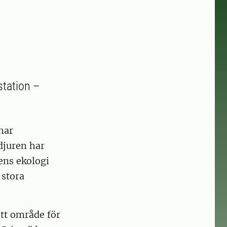
station –
har
djuren har
rens ekologi
 stora
ett område för