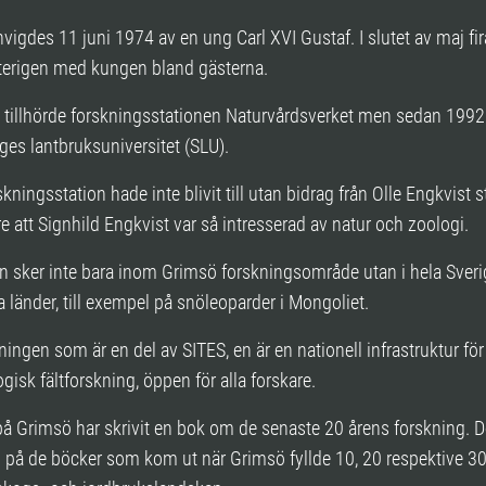
nvigdes 11 juni 1974 av en ung Carl XVI Gustaf. I slutet av maj f
återigen med kungen bland gästerna.
 tillhörde forskningsstationen Naturvårdsverket men sedan 1992
ges lantbruksuniversitet (SLU).
ningsstation hade inte blivit till utan bidrag från Olle Engkvist st
re att Signhild Engkvist var så intresserad av natur och zoologi.
n sker inte bara inom Grimsö forskningsområde utan i hela Sver
a länder, till exempel på snöleoparder i Mongoliet.
ningen som är en del av SITES, en är en nationell infrastruktur för 
gisk fältforskning, öppen för alla forskare.
å Grimsö har skrivit en bok om de senaste 20 årens forskning. D
 på de böcker som kom ut när Grimsö fyllde 10, 20 respektive 30