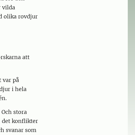
 vilda
d olika rovdjur
orskarna att
t var på
djur i hela
én.
. Och stora
 det konflikter
och svanar som