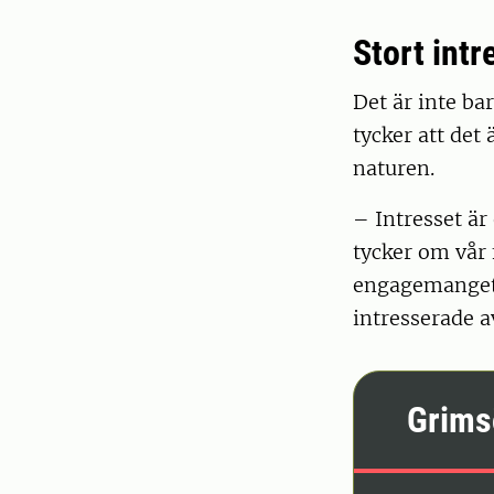
Stort intr
Det är inte ba
tycker att det
naturen.
– Intresset är
tycker om vår 
engagemanget ä
intresserade a
Grims