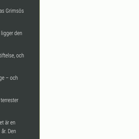
iras Grimsös
 ligger den
iftelse, och
ige – och
terrester
et är en
 år. Den