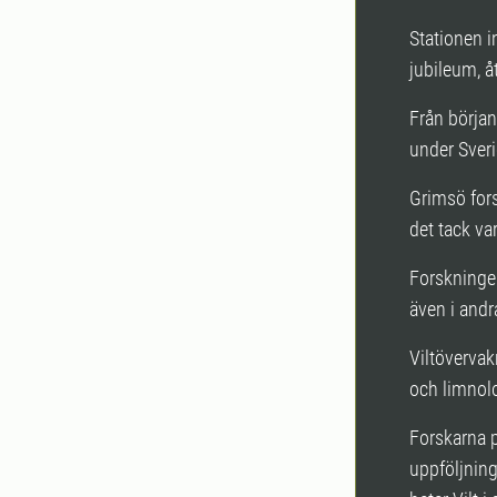
Stationen i
jubileum, 
Från början
under Sveri
Grimsö forsk
det tack va
Forskninge
även i andr
Viltövervak
och limnolo
Forskarna p
uppföljning