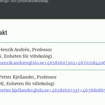
i skogs- och jordbrukslandskap.
akt
on
Henrik Andrén, Professor
S, Enheten för viltekologi
henrik.andren@slu.se
+46581697302
+4670218440
on
Petter Kjellander, Professor
NJ, Enheten för viltekologi
petter.kjellander@slu.se
+46581697337
+46768086