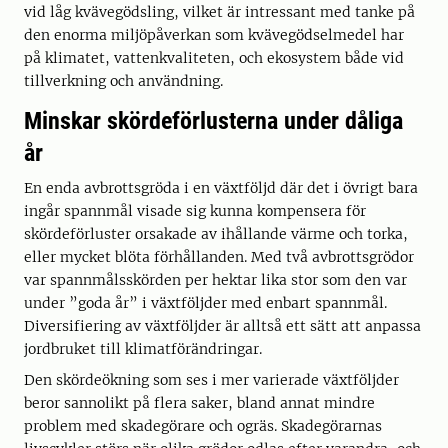
vid låg kvävegödsling, vilket är intressant med tanke på
den enorma miljöpåverkan som kvävegödselmedel har
på klimatet, vattenkvaliteten, och ekosystem både vid
tillverkning och användning.
Minskar skördeförlusterna under dåliga
år
En enda avbrottsgröda i en växtföljd där det i övrigt bara
ingår spannmål visade sig kunna kompensera för
skördeförluster orsakade av ihållande värme och torka,
eller mycket blöta förhållanden. Med två avbrottsgrödor
var spannmålsskörden per hektar lika stor som den var
under ”goda år” i växtföljder med enbart spannmål.
Diversifiering av växtföljder är alltså ett sätt att anpassa
jordbruket till klimatförändringar.
Den skördeökning som ses i mer varierade växtföljder
beror sannolikt på flera saker, bland annat mindre
problem med skadegörare och ogräs. Skadegörarnas