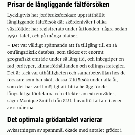
Prisar de långliggande fältförsöken
Lyckligtvis har jordbruksforskare upprätthållit
långliggande fältförsök där skördenivåer i olika
växtföljder har registrerats under årtionden, några sedan
1950-talet, och på många platser.
– Det var väldigt spännande att få tillgång till en så
omfångsrikrik databas, som täcker ett enormt
geografiskt område under så lång tid, och inbegriper en
rad jordtyper, klimatförhållanden och odlingsstrategier.
Det är tack var uthålligheten och samarbetsviljan hos de
forskare som har skött dessa fältförsök under alla år,
som det har varit möjligt att hitta belägg för de
långsiktiga fördelarna och effekter av extremväder,
säger Monique Smith från SLU, huvudförfattare i av en
av studierna.
Det optimala grödantalet varierar
Avkastningen av spannmål ökade med antalet grödor i