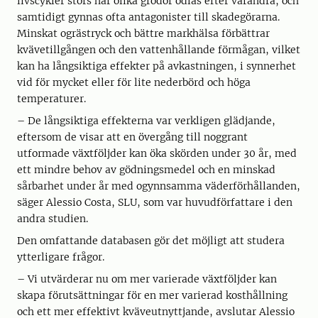
livscykler störs när olika grödor odlas efter varandra, och
samtidigt gynnas ofta antagonister till skadegörarna.
Minskat ogrästryck och bättre markhälsa förbättrar
kvävetillgången och den vattenhållande förmågan, vilket
kan ha långsiktiga effekter på avkastningen, i synnerhet
vid för mycket eller för lite nederbörd och höga
temperaturer.
– De långsiktiga effekterna var verkligen glädjande,
eftersom de visar att en övergång till noggrant
utformade växtföljder kan öka skörden under 30 år, med
ett mindre behov av gödningsmedel och en minskad
sårbarhet under år med ogynnsamma väderförhållanden,
säger Alessio Costa, SLU, som var huvudförfattare i den
andra studien.
Den omfattande databasen gör det möjligt att studera
ytterligare frågor.
– Vi utvärderar nu om mer varierade växtföljder kan
skapa förutsättningar för en mer varierad kosthållning
och ett mer effektivt kväveutnyttjande, avslutar Alessio