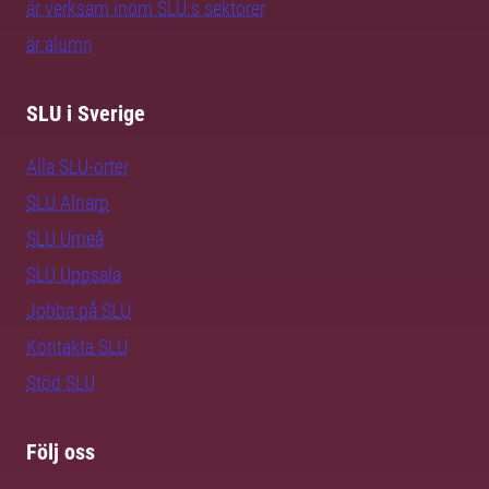
är verksam inom SLU:s sektorer
är alumn
SLU i Sverige
Alla SLU-orter
SLU Alnarp
SLU Umeå
SLU Uppsala
Jobba på SLU
Kontakta SLU
Stöd SLU
Följ oss