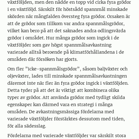
växtföljden, men den nådde en topp vid cirka fyra grödor
i en växtföljd. Särskilt för höstsådd spannmål minskade
skörden när mångfalden översteg fyra grödor. Orsaken är
att de grödor som tillkom var andra spannmålsgrödor,
vilket kan bero på att det saknades andra odlingsvärda
grödor i området. Hur många grödor som ingick i de
växtföljder som gav högst spannmålsavkastning
varierade alltså beroende på klimatförhållandena i de
områden där försöken har gjorts.
Om fler ”icke-spannmålsgrödor”, såsom baljväxter och
oljeväxter, lades till minskade spannmålsavkastningen
däremot inte när fler än fyra grödor ingick i växtföljden.
Detta tyder på att det är viktigt att kombinera olika
typer av grödor. Att använda grödor med tydligt skilda
egenskaper kan därmed vara en strategi i många
områden. De avkastningsmässiga fördelarna med
varierade växtföljder förstärktes dessutom med tiden,
för alla sädesslag.
Fördelarna med varierade växtföljder var särskilt stora