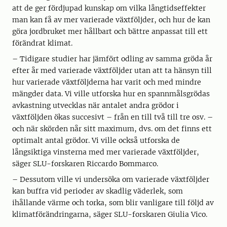
att de ger fördjupad kunskap om vilka långtidseffekter
man kan få av mer varierade växtföljder, och hur de kan
göra jordbruket mer hållbart och bättre anpassat till ett
förändrat klimat.
– Tidigare studier har jämfört odling av samma gröda år
efter år med varierade växtföljder utan att ta hänsyn till
hur varierade växtföljderna har varit och med mindre
mängder data. Vi ville utforska hur en spannmålsgrödas
avkastning utvecklas när antalet andra grödor i
växtföljden ökas succesivt – från en till två till tre osv. –
och när skörden når sitt maximum, dvs. om det finns ett
optimalt antal grödor. Vi ville också utforska de
långsiktiga vinsterna med mer varierade växtföljder,
säger SLU-forskaren Riccardo Bommarco.
– Dessutom ville vi undersöka om varierade växtföljder
kan buffra vid perioder av skadlig väderlek, som
ihållande värme och torka, som blir vanligare till följd av
klimatförändringarna, säger SLU-forskaren Giulia Vico.