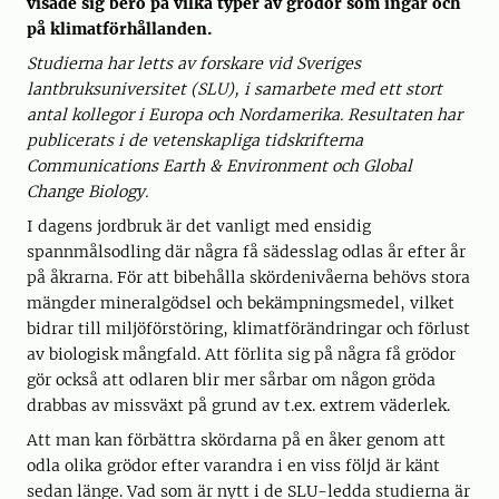
visade sig bero på vilka typer av grödor som ingår och
på klimatförhållanden.
Studierna har letts av forskare vid Sveriges
lantbruksuniversitet (SLU), i samarbete med ett stort
antal kollegor i Europa och Nordamerika. Resultaten har
publicerats i de vetenskapliga tidskrifterna
Communications Earth & Environment och Global
Change Biology.
I dagens jordbruk är det vanligt med ensidig
spannmålsodling där några få sädesslag odlas år efter år
på åkrarna. För att bibehålla skördenivåerna behövs stora
mängder mineralgödsel och bekämpningsmedel, vilket
bidrar till miljöförstöring, klimatförändringar och förlust
av biologisk mångfald. Att förlita sig på några få grödor
gör också att odlaren blir mer sårbar om någon gröda
drabbas av missväxt på grund av t.ex. extrem väderlek.
Att man kan förbättra skördarna på en åker genom att
odla olika grödor efter varandra i en viss följd är känt
sedan länge. Vad som är nytt i de SLU-ledda studierna är