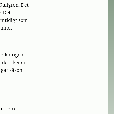
Kullgren. Det
. Det
samtidigt som
kommer
folkningen -
m det sker en
ingar såsom
var som