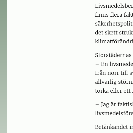
Livsmedelsbere
finns flera fa
säkerhetspolit
det skett stru
klimatförändri
Storstädernas 
– En livsmedel
från norr till 
allvarlig stör
torka eller ett
– Jag är fakti
livsmedelsförs
Betänkandet in