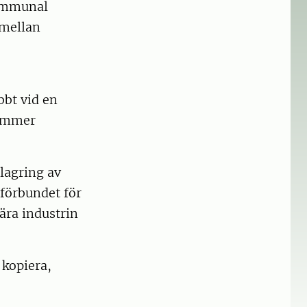
kommunal
 mellan
bbt vid en
kommer
slagring av
förbundet för
ära industrin
 kopiera,