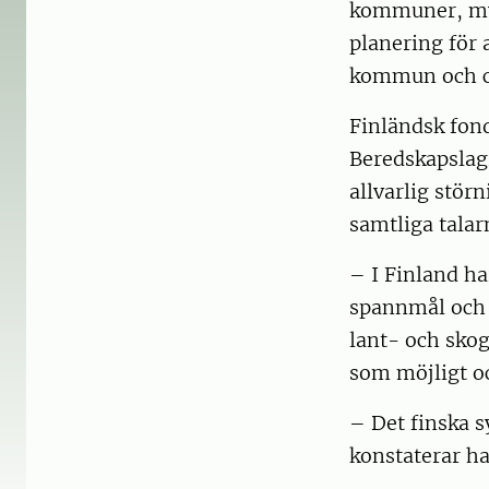
kommuner, myn
planering för 
kommun och ci
Finländsk fond
Beredskapslagr
allvarlig stör
samtliga talar
– I Finland ha
spannmål och 
lant- och skog
som möjligt oc
– Det finska s
konstaterar ha