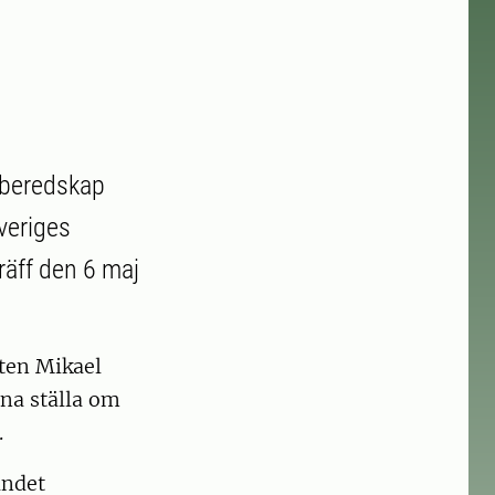
k beredskap
veriges
räff den 6 maj
oten Mikael
na ställa om
.
andet