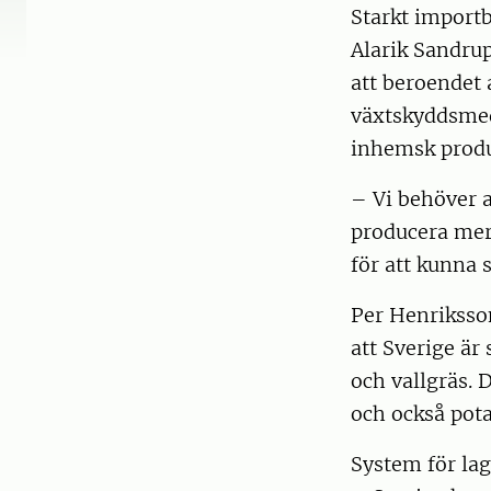
Starkt impor
Alarik Sandrup
att beroendet 
växtskyddsmede
inhemsk produk
– Vi behöver a
producera mer
för att kunna 
Per Henriksso
att Sverige är
och vallgräs. 
och också pota
System för la