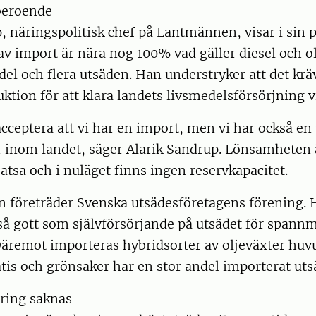
tberoende
, näringspolitisk chef på Lantmännen, visar i sin 
av import är nära nog 100% vad gäller diesel och ol
l och flera utsäden. Han understryker att det krä
tion för att klara landets livsmedelsförsörjning vi
cceptera att vi har en import, men vi har också en 
 inom landet, säger Alarik Sandrup. Lönsamheten
satsa och i nuläget finns ingen reservkapacitet.
n företräder Svenska utsädesföretagens förening. 
 så gott som självförsörjande på utsädet för spannm
Däremot importeras hybridsorter av oljeväxter huv
tis och grönsaker har en stor andel importerat uts
gring saknas