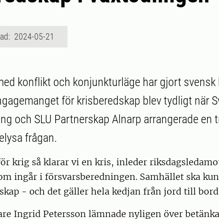
rad: 2024-05-21
 med konflikt och konjunkturläge har gjort svens
ngagemanget för krisberedskap blev tydligt när S
ng och SLU Partnerskap Alnarp arrangerade en t
elysa frågan.
för krig så klarar vi en kris, inleder riksdagsledam
om ingår i försvarsberedningen. Samhället ska kun
kap - och det gäller hela kedjan från jord till bord
dare Ingrid Petersson lämnade nyligen över betänk