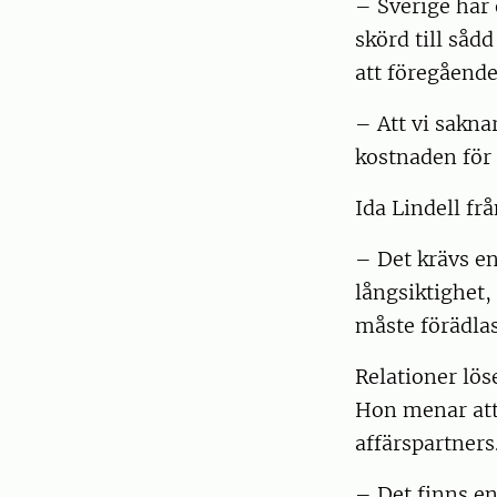
– Sverige har 
skörd till sådd
att föregående
– Att vi sakna
kostnaden för 
Ida Lindell fr
– Det krävs en
långsiktighet,
måste förädlas
Relationer lös
Hon menar att 
affärspartners
– Det finns e