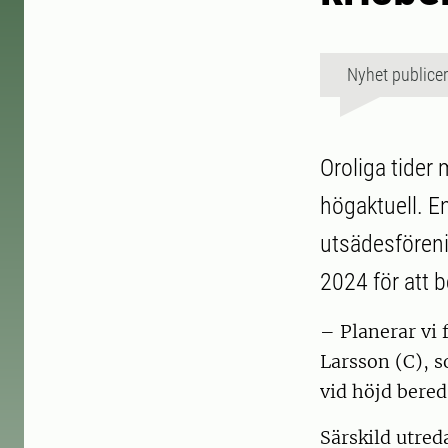
Nyhet publice
Oroliga tider
högaktuell. E
utsädesföreni
2024 för att b
– Planerar vi 
Larsson (C), s
vid höjd bereds
Särskild utre