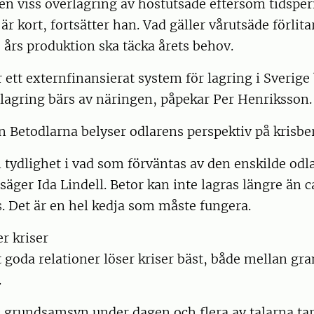
en viss överlagring av höstutsäde eftersom tidspe
 är kort, fortsätter han. Vad gäller vårutsäde förlit
 års produktion ska täcka årets behov.
r ett externfinansierat system för lagring i Sverige
lagring bärs av näringen, påpekar Per Henriksson.
ån Betodlarna belyser odlarens perspektiv på krisb
 tydlighet i vad som förväntas av den enskilde odl
 säger Ida Lindell. Betor kan inte lagras längre än 
. Det är en hel kedja som måste fungera.
er kriser
goda relationer löser kriser bäst, både mellan gr
.
n grundsamsyn under dagen och flera av talarna ta