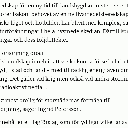
dskap för en ny tid till landsbygdsminister Peter 
ktorer bakom behovet av en ny livsmedelsberedskap
iska läget och hotbilden har blivit mer komplex, 
kturförändringar i hela livsmedelskedjan. Därtill 
ngar och dess följdeffekter. ­
försörjning oroar
sberedskap innebär att vi ska kunna förse hela be
syd, i stad och land - med tillräcklig energi även o
ning. Det gäller vid krig men också vid andra störn
 radioaktivt nedfall.
skt mest orolig för storstädernas förmåga till
örjning, säger Ingrid Petersson.
nehåller ett lagförslag som förtydligar vilket ans