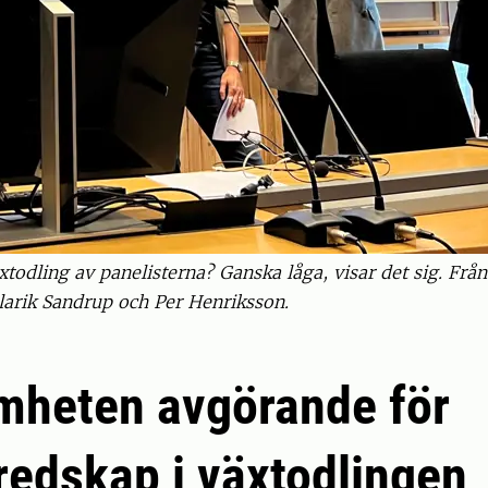
xtodling av panelisterna? Ganska låga, visar det sig. Frå
larik Sandrup och Per Henriksson.
mheten avgörande för
redskap i växtodlingen