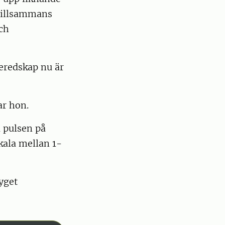
tillsammans
ch
beredskap nu är
ar hon.
 pulsen på
kala mellan 1-
yget