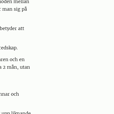
rioden mellan
ar man sig på
 betyder att
eredskap.
aren och en
ca 2 mån, utan
annar och
r upp liknande