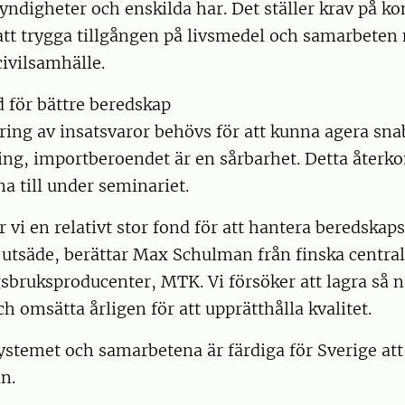
digheter och enskilda har. Det ställer krav på 
att trygga tillgången på livsmedel och samarbeten
vilsamhälle.
 för bättre beredskap
ing av insatsvaror behövs för att kunna agera sna
ning, importberoendet är en sårbarhet. Detta åter
na till under seminariet.
r vi en relativt stor fond för att hantera beredskap
utsäde, berättar Max Schulman från finska central
sbruksproducenter, MTK. Vi försöker att lagra så n
h omsätta årligen för att upprätthålla kvalitet.
ystemet och samarbetena är färdiga för Sverige att
n.