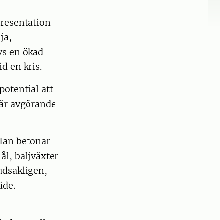
presentation
ja,
vs en ökad
d en kris.
potential att
 är avgörande
Han betonar
ål, baljväxter
udsakligen,
äde.