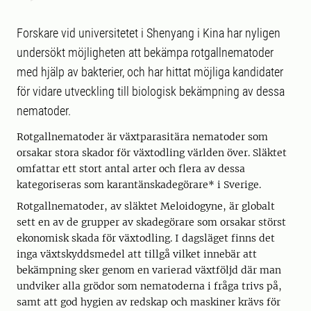
Forskare vid universitetet i Shenyang i Kina har nyligen
undersökt möjligheten att bekämpa rotgallnematoder
med hjälp av bakterier, och har hittat möjliga kandidater
för vidare utveckling till biologisk bekämpning av dessa
nematoder.
Rotgallnematoder är växtparasitära nematoder som
orsakar stora skador för växtodling världen över. Släktet
omfattar ett stort antal arter och flera av dessa
kategoriseras som karantänskadegörare* i Sverige.
Rotgallnematoder, av släktet Meloidogyne, är globalt
sett en av de grupper av skadegörare som orsakar störst
ekonomisk skada för växtodling. I dagsläget finns det
inga växtskyddsmedel att tillgå vilket innebär att
bekämpning sker genom en varierad växtföljd där man
undviker alla grödor som nematoderna i fråga trivs på,
samt att god hygien av redskap och maskiner krävs för