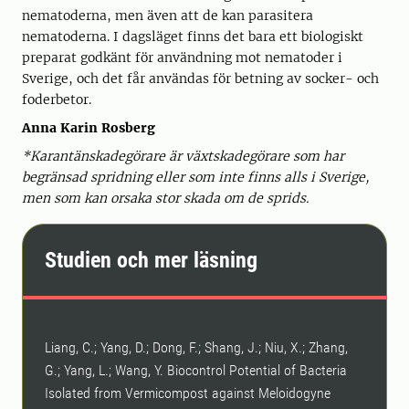
nematoderna, men även att de kan parasitera
nematoderna. I dagsläget finns det bara ett biologiskt
preparat godkänt för användning mot nematoder i
Sverige, och det får användas för betning av socker- och
foderbetor.
Anna Karin Rosberg
*Karantänskadegörare är växtskadegörare som har
begränsad spridning eller som inte finns alls i Sverige,
men som kan orsaka stor skada om de sprids.
Studien och mer läsning
Liang, C.; Yang, D.; Dong, F.; Shang, J.; Niu, X.; Zhang,
G.; Yang, L.; Wang, Y. Biocontrol Potential of Bacteria
Isolated from Vermicompost against Meloidogyne