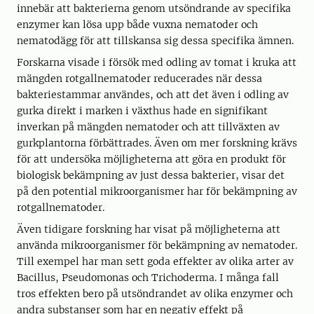
innebär att bakterierna genom utsöndrande av specifika
enzymer kan lösa upp både vuxna nematoder och
nematodägg för att tillskansa sig dessa specifika ämnen.
Forskarna visade i försök med odling av tomat i kruka att
mängden rotgallnematoder reducerades när dessa
bakteriestammar användes, och att det även i odling av
gurka direkt i marken i växthus hade en signifikant
inverkan på mängden nematoder och att tillväxten av
gurkplantorna förbättrades. Även om mer forskning krävs
för att undersöka möjligheterna att göra en produkt för
biologisk bekämpning av just dessa bakterier, visar det
på den potential mikroorganismer har för bekämpning av
rotgallnematoder.
Även tidigare forskning har visat på möjligheterna att
använda mikroorganismer för bekämpning av nematoder.
Till exempel har man sett goda effekter av olika arter av
Bacillus, Pseudomonas och Trichoderma. I många fall
tros effekten bero på utsöndrandet av olika enzymer och
andra substanser som har en negativ effekt på