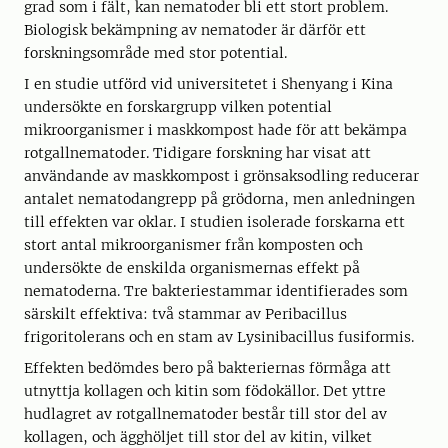
grad som i fält, kan nematoder bli ett stort problem.
Biologisk bekämpning av nematoder är därför ett
forskningsområde med stor potential.
I en studie utförd vid universitetet i Shenyang i Kina
undersökte en forskargrupp vilken potential
mikroorganismer i maskkompost hade för att bekämpa
rotgallnematoder. Tidigare forskning har visat att
användande av maskkompost i grönsaksodling reducerar
antalet nematodangrepp på grödorna, men anledningen
till effekten var oklar. I studien isolerade forskarna ett
stort antal mikroorganismer från komposten och
undersökte de enskilda organismernas effekt på
nematoderna. Tre bakteriestammar identifierades som
särskilt effektiva: två stammar av Peribacillus
frigoritolerans och en stam av Lysinibacillus fusiformis.
Effekten bedömdes bero på bakteriernas förmåga att
utnyttja kollagen och kitin som födokällor. Det yttre
hudlagret av rotgallnematoder består till stor del av
kollagen, och ägghöljet till stor del av kitin, vilket