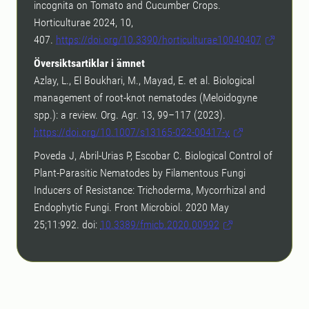
incognita on Tomato and Cucumber Crops.
Horticulturae 2024, 10,
407.
https://doi.org/10.3390/horticulturae10040407
Översiktsartiklar i ämnet
Azlay, L., El Boukhari, M., Mayad, E. et al. Biological
management of root-knot nematodes (Meloidogyne
spp.): a review. Org. Agr. 13, 99–117 (2023).
https://doi.org/10.1007/s13165-022-00417-y
Poveda J, Abril-Urias P, Escobar C. Biological Control of
Plant-Parasitic Nematodes by Filamentous Fungi
Inducers of Resistance: Trichoderma, Mycorrhizal and
Endophytic Fungi. Front Microbiol. 2020 May
25;11:992. doi:
10.3389/fmicb.2020.00992