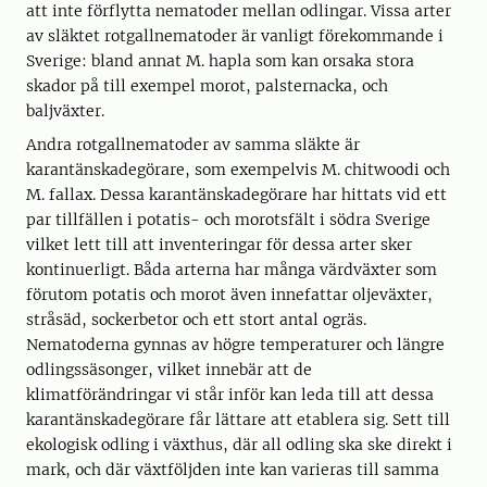
att inte förflytta nematoder mellan odlingar. Vissa arter
av släktet rotgallnematoder är vanligt förekommande i
Sverige: bland annat M. hapla som kan orsaka stora
skador på till exempel morot, palsternacka, och
baljväxter.
Andra rotgallnematoder av samma släkte är
karantänskadegörare, som exempelvis M. chitwoodi och
M. fallax. Dessa karantänskadegörare har hittats vid ett
par tillfällen i potatis- och morotsfält i södra Sverige
vilket lett till att inventeringar för dessa arter sker
kontinuerligt. Båda arterna har många värdväxter som
förutom potatis och morot även innefattar oljeväxter,
stråsäd, sockerbetor och ett stort antal ogräs.
Nematoderna gynnas av högre temperaturer och längre
odlingssäsonger, vilket innebär att de
klimatförändringar vi står inför kan leda till att dessa
karantänskadegörare får lättare att etablera sig. Sett till
ekologisk odling i växthus, där all odling ska ske direkt i
mark, och där växtföljden inte kan varieras till samma