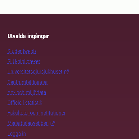
Utvalda ingångar
Studentwebb
SLU-biblioteket
Universitetsdjursjukhuset
Centrumbildningar
Art- och miljödata
Officiell statistik
Fakulteter och institutioner
Medarbetarwebben
Logga in