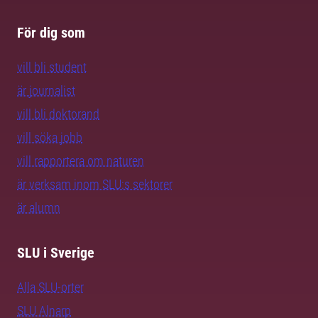
För dig som
vill bli student
är journalist
vill bli doktorand
vill söka jobb
vill rapportera om naturen
är verksam inom SLU:s sektorer
är alumn
SLU i Sverige
Alla SLU-orter
SLU Alnarp