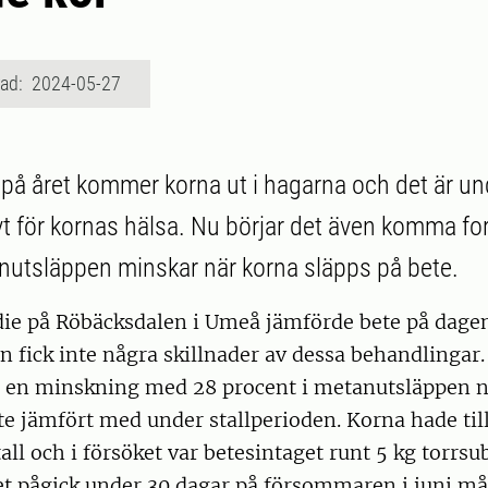
rad: 2024-05-27
 på året kommer korna ut i hagarna och det är u
ivt för kornas hälsa. Nu börjar det även komma f
anutsläppen minskar när korna släpps på bete.
die på Röbäcksdalen i Umeå jämförde bete på dage
 fick inte några skillnader av dessa behandlingar.
å en minskning med 28 procent i metanutsläppen n
te jämfört med under stallperioden. Korna hade till
all och i försöket var betesintaget runt 5 kg torrsu
et pågick under 30 dagar på försommaren i juni må