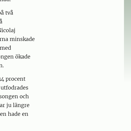
å två
å
icolaj
orna minskade
 med
songen ökade
n.
34 procent
utfodrades
äsongen och
ar ju längre
ven hade en