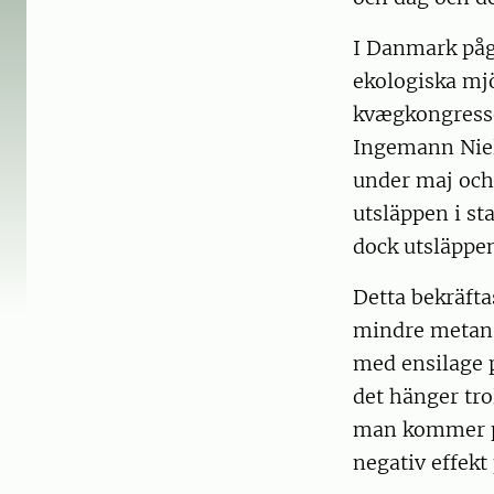
I Danmark pågå
ekologiska mjö
kvægkongressen
Ingemann Niel
under maj och
utsläppen i st
dock utsläppe
Detta bekräfta
mindre metan 
med ensilage 
det hänger tro
man kommer på
negativ effek