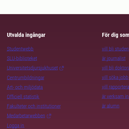
Utvalda ingångar
För dig so
Studentwebb
vill bli studen
SLU-biblioteket
är journalist
Universitetsdjursjukhuset
vill bli dokto
vill söka jobb
Centrumbildningar
vill rapporte
Art- och miljödata
är verksam i
Officiell statistik
är alumn
Fakulteter och institutioner
Medarbetarwebben
Logga in