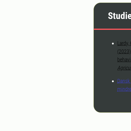
Studi
Lardy, 
(2023)
behavi
Agricu
Dansk 
mindr