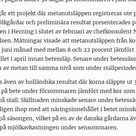
r ett projekt där metanutsläppen registreras ute p
lkgårdar och preliminära resultat presenterades p
 i Herning i slutet av februari av chefkonsulent N
sen. Mätningar visade att metanutsläppen från k
 juni månad med mellan 8 och 22 procent jämfört
allet i april innan betessläp. Senare under betessä
n av metan till samma nivå som under stallperiode
s även av holländska resultat där korna släppte ut 
på bete under försommaren jämfört med kor som 
på stall. Skillnaden minskade senare under betess
ligen ihop med att näringsinnehållet i betet minsk
 säsongen, vilket på en av de danska gårdarna ä
t på mjölkavkastningen under sensommaren.