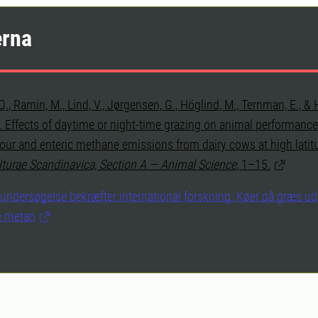
erna
Q., Ramin, M., Lind, V., Jørgensen, G., Höglind, M., Ternman, E., & 
. Effects of daytime or night-time grazing on animal performance,
our and enteric methane emissions from dairy cows at high lati
lturae Scandinavica, Section A — Animal Science
, 1–15.
undersøgelse bekræfter international forskning: Køer på græs ud
e metan