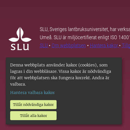
SLU, Sveriges lantbruksuniversitet, har verk
Umeå. SLU är miljöcertifierat enligt ISO 140
SLU
•
Om webbplatsen
•
Hantera kakor
•
Til
Denna webbplats använder kakor (cookies), som
lagras i din webbläsare. Vissa kakor är nödvändiga
för att webbplatsen ska fungera korrekt. Andra är
valbara.
Hantera valbara kakor
Tillåt nödvändiga kakor
Tillåt alla kakor