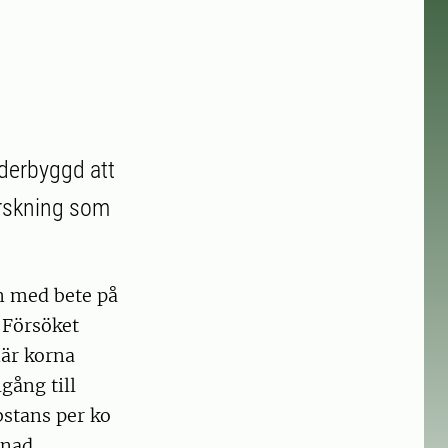
nderbyggd att
orskning som
n med bete på
 Försöket
är korna
gång till
bstans per ko
nad.