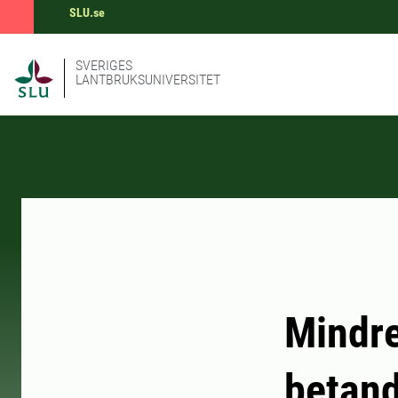
SLU.se
SVERIGES
LANTBRUKSUNIVERSITET
Mindre
betand