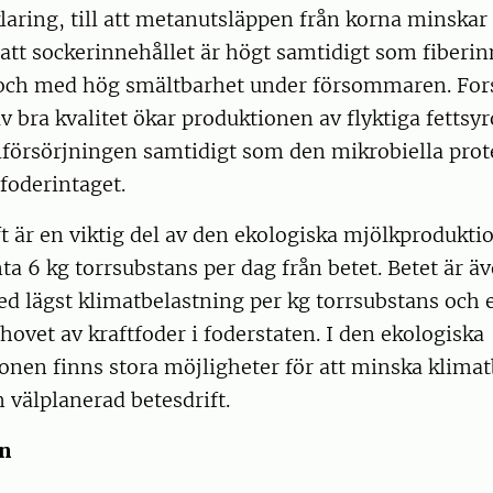
laring, till att metanutsläppen från korna minskar
 att sockerinnehållet är högt samtidigt som fiberin
 och med hög smältbarhet under försommaren. For
 av bra kvalitet ökar produktionen av flyktiga fettsy
försörjningen samtidigt som den mikrobiella pro
 foderintaget.
ft är en viktig del av den ekologiska mjölkprodukt
a 6 kg torrsubstans per dag från betet. Betet är äv
 lägst klimatbelastning per kg torrsubstans och e
ovet av kraftfoder i foderstaten. I den ekologiska
onen finns stora möjligheter för att minska klima
välplanerad betesdrift.
en