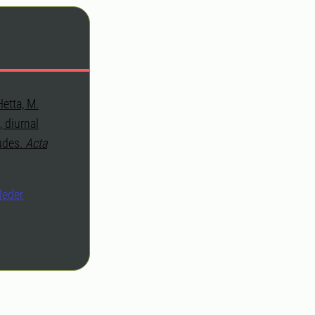
Hetta, M.
 diurnal
tudes.
Acta
leder