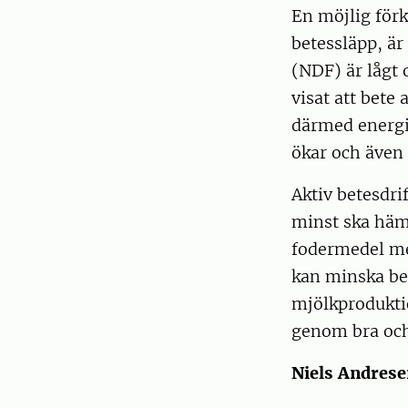
En möjlig förk
betessläpp, är
(NDF) är lågt
visat att bete
därmed energi
ökar och även
Aktiv betesdri
minst ska hämt
fodermedel med
kan minska beh
mjölkprodukti
genom bra och 
Niels Andres