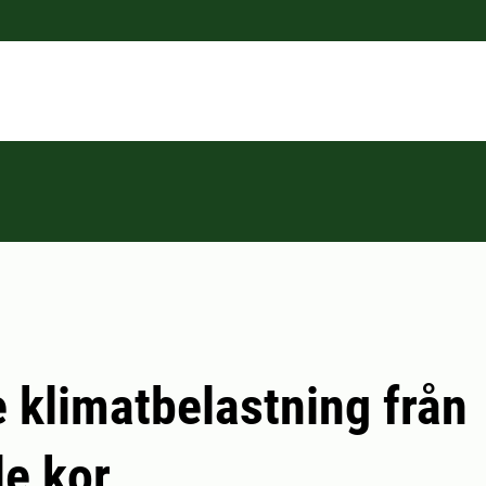
 klimatbelastning från
e kor