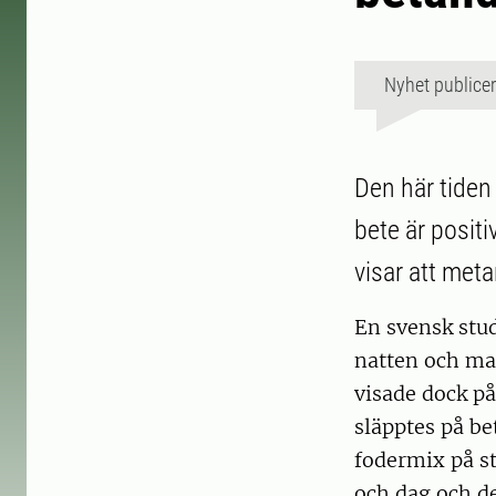
Nyhet publice
Den här tiden
bete är posit
visar att met
En svensk stu
natten och man
visade dock p
släpptes på be
fodermix på st
och dag och d