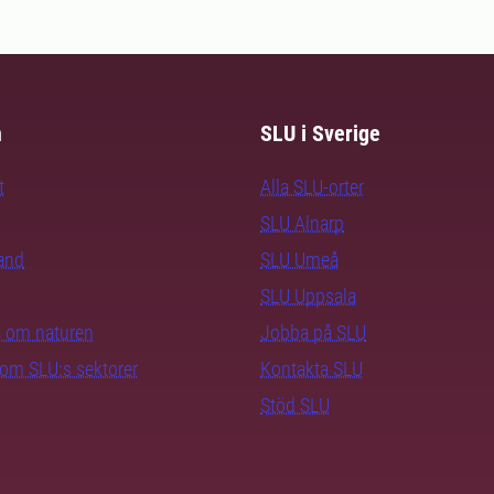
m
SLU i Sverige
t
Alla SLU-orter
SLU Alnarp
rand
SLU Umeå
SLU Uppsala
ra om naturen
Jobba på SLU
nom SLU:s sektorer
Kontakta SLU
Stöd SLU