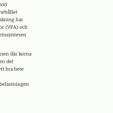
 vid
nehållet
skning har
ror (VFA) och
teinsyntesen
ionen där korna
en det
tt bra bete
tbelastningen