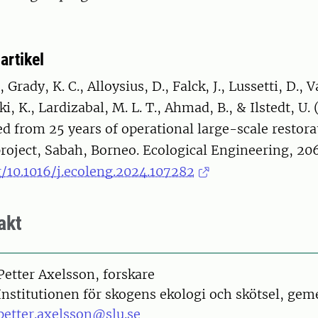
artikel
 Grady, K. C., Alloysius, D., Falck, J., Lussetti, D., V
ki, K., Lardizabal, M. L. T., Ahmad, B., & Ilstedt, U.
d from 25 years of operational large-scale restora
oject, Sabah, Borneo. Ecological Engineering, 206
g/10.1016/j.ecoleng.2024.107282
akt
on
Petter Axelsson, forskare
Institutionen för skogens ekologi och skötsel, ge
petter.axelsson@slu.se