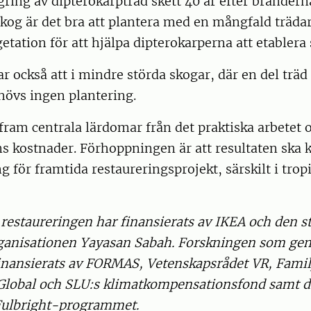
gring av dipterokarpträd skett 40 år efter bränderna
kog är det bra att plantera med en mångfald träda
etation för att hjälpa dipterokarperna att etablera 
ar också att i mindre störda skogar, där en del träd
hövs ingen plantering.
 fram centrala lärdomar från det praktiska arbetet 
ns kostnader. Förhoppningen är att resultaten ska
 för framtida restaureringsprojekt, särskilt i trop
restaureringen har finansierats av IKEA och den st
ganisationen Yayasan Sabah. Forskningen som ge
inansierats av FORMAS, Vetenskapsrådet VR, Fami
U Global och SLU:s klimatkompensationsfond samt d
Fulbright-programmet.