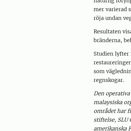
naturlig föryn
mer varierad s
röja undan veg
Resultaten vis
bränderna, be
Studien lyfter
restaureringe
som vägledning
regnskogar.
Den operativa 
malaysiska or
området har f
stiftelse, SL
amerikanska 