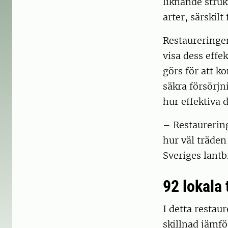
liknande stru
arter, särskil
Restaureringen
visa dess effe
görs för att k
säkra försörj
hur effektiva d
– Restaurering
hur väl träden
Sveriges lantb
92 lokala 
I detta restau
skillnad jämfö