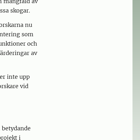
n mångfald av
essa skogar.
forskarna nu
antering som
funktioner och
värderingar av
er inte upp
orskare vid
en betydande
rojekt i