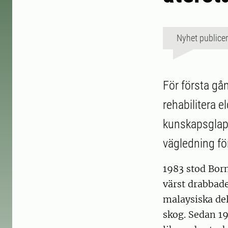
Nyhet publice
För första gå
rehabilitera e
kunskapsglapp
vägledning fö
1983 stod Born
värst drabbade
malaysiska de
skog. Sedan 19