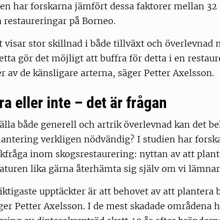
udien har forskarna jämfört dessa faktorer mellan 32
a restaureringar på Borneo.
t visar stor skillnad i både tillväxt och överlevnad 
ta gör det möjligt att buffra för detta i en resta
ler av de känsligare arterna, säger Petter Axelsson.
ra eller inte – det är frågan
tälla både generell och artrik överlevnad kan det 
lantering verkligen nödvändig? I studien har forska
fråga inom skogsrestaurering: nyttan av att plant
naturen lika gärna återhämta sig själv om vi lämnar
iktigaste upptäckter är att behovet av att plantera 
ger Petter Axelsson. I de mest skadade områdena ha