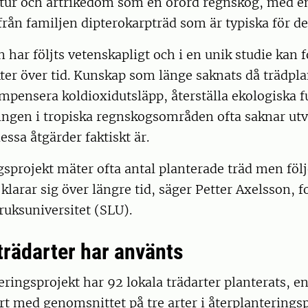
ktur och artrikedom som en orörd regnskog, med e
t från familjen dipterokarpträd som är typiska för d
 har följts vetenskapligt och i en unik studie kan 
kter över tid. Kunskap som länge saknats då trädpl
ompensera koldioxidutsläpp, återställa ekologiska 
ningen i tropiska regnskogsområden ofta saknar ut
essa åtgärder faktiskt är.
sprojekt mäter ofta antal planterade träd men följ
 klarar sig över längre tid, säger Petter Axelsson, f
ruksuniversitet (SLU).
trädarter har använts
reringsprojekt har 92 lokala trädarter planterats, 
rt med genomsnittet på tre arter i återplanteringsp