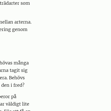
 trädarter som
mellan arterna.
urering genom
behövas många
rna tagit sig
era. Behövs
 den i fred?
beror på
r väldigt lite