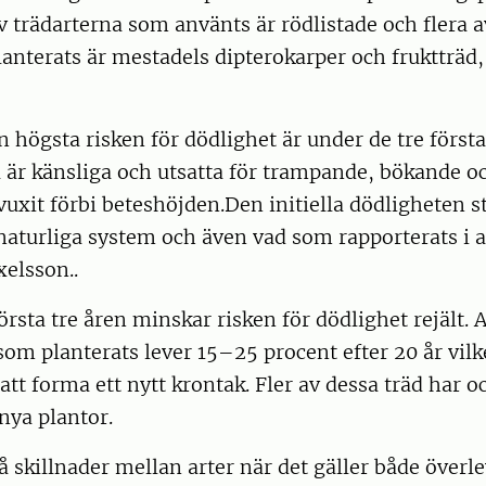
v trädarterna som använts är rödlistade och flera 
anterats är mestadels dipterokarper och fruktträd, 
en högsta risken för dödlighet är under de tre först
 är känsliga och utsatta för trampande, bökande o
 vuxit förbi beteshöjden.Den initiella dödlighete
naturliga system och även vad som rapporterats i a
xelsson..
örsta tre åren minskar risken för dödlighet rejält. 
som planterats lever 15–25 procent efter 20 år vilk
r att forma ett nytt krontak. Fler av dessa träd har o
 nya plantor.
å skillnader mellan arter när det gäller både överl