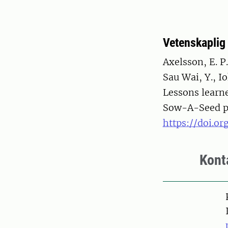
Vetenskaplig 
Axelsson, E. P.,
Sau Wai, Y., Io
Lessons learne
Sow-A-Seed pr
https://doi.or
Kont
Pers