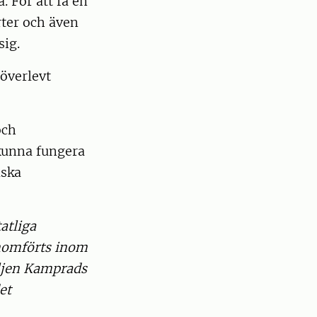
. För att få en
rter och även
sig.
 överlevt
och
 kunna fungera
iska
atliga
nomförts inom
ljen Kamprads
et