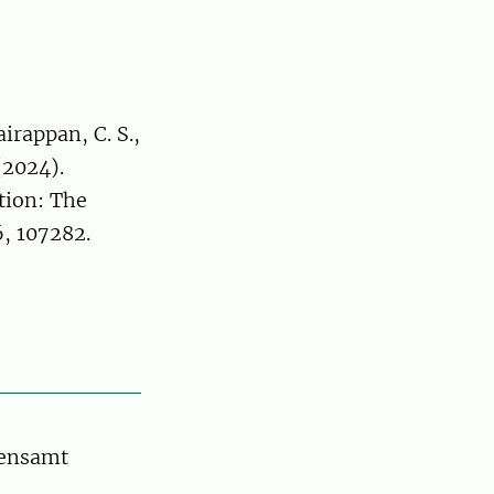
airappan, C. S.,
 (2024).
tion: The
, 107282.
mensamt