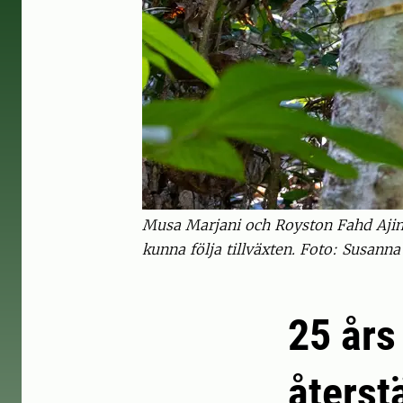
Musa Marjani och Royston Fahd Ajin 
kunna följa tillväxten. Foto: Susann
25 års
återst