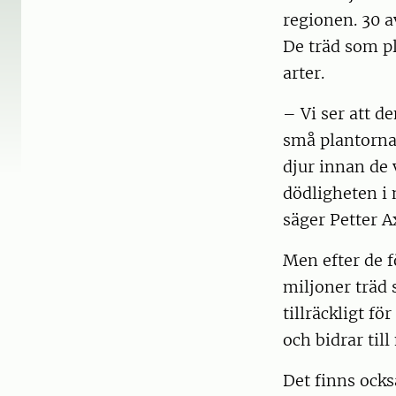
regionen. 30 a
De träd som pl
arter.
– Vi ser att d
små plantorna
djur innan de
dödligheten i 
säger Petter A
Men efter de f
miljoner träd 
tillräckligt fö
och bidrar till
Det finns ocks