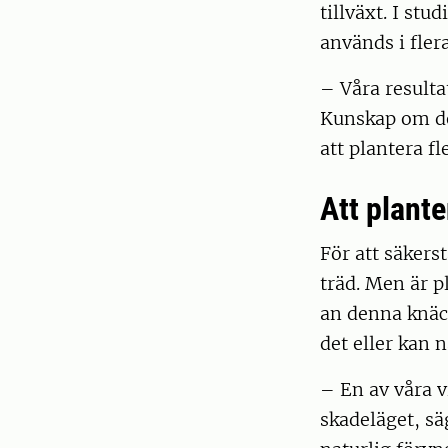
tillväxt. I st
används i fler
– Våra resulta
Kunskap om det
att plantera f
Att plante
För att säkers
träd. Men är p
an denna knäck
det eller kan 
– En av våra v
skadeläget, sä