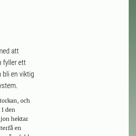
med att
fyller ett
bli en viktig
system.
torkan, och
 I den
ljon hektar
återfå en