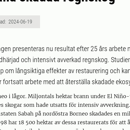
rad: 2024-06-19
ngen presenteras nu resultat efter 25 års arbete 
ldhärjad och intensivt avverkad regnskog. Studien 
 om långsiktiga effekter av restaurering och kan 
r fortsatt arbete med att återställa skadade eko
eo i lågor. Miljontals hektar brann under El Niño-
s skogar som hade utsatts för intensiv avverkning.
lstaten Sabah på nordöstra Borneo skadades en mi
98 har 18 500 hektar av dessa restaurerats för att 