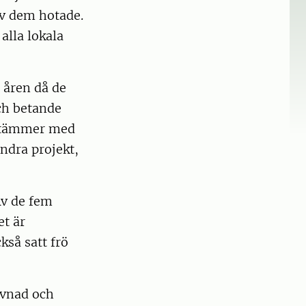
av dem hotade.
alla lokala
a åren då de
ch betande
n stämmer med
ndra projekt,
Av de fem
et är
ckså satt frö
evnad och