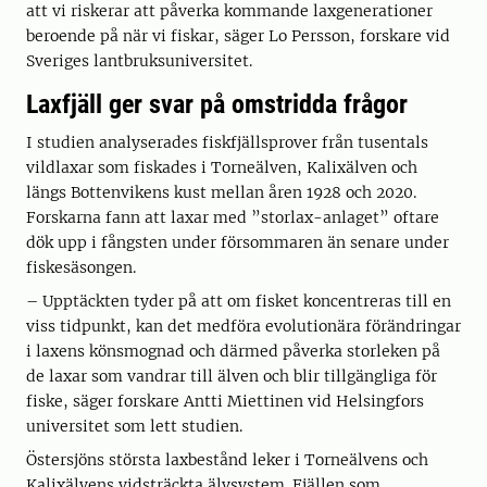
att vi riskerar att påverka kommande laxgenerationer
beroende på när vi fiskar, säger Lo Persson, forskare vid
Sveriges lantbruksuniversitet.
Laxfjäll ger svar på omstridda frågor
I studien analyserades fiskfjällsprover från tusentals
vildlaxar som fiskades i Torneälven, Kalixälven och
längs Bottenvikens kust mellan åren 1928 och 2020.
Forskarna fann att laxar med ”storlax-anlaget” oftare
dök upp i fångsten under försommaren än senare under
fiskesäsongen.
– Upptäckten tyder på att om fisket koncentreras till en
viss tidpunkt, kan det medföra evolutionära förändringar
i laxens könsmognad och därmed påverka storleken på
de laxar som vandrar till älven och blir tillgängliga för
fiske, säger forskare Antti Miettinen vid Helsingfors
universitet som lett studien.
Östersjöns största laxbestånd leker i Torneälvens och
Kalixälvens vidsträckta älvsystem. Fjällen som