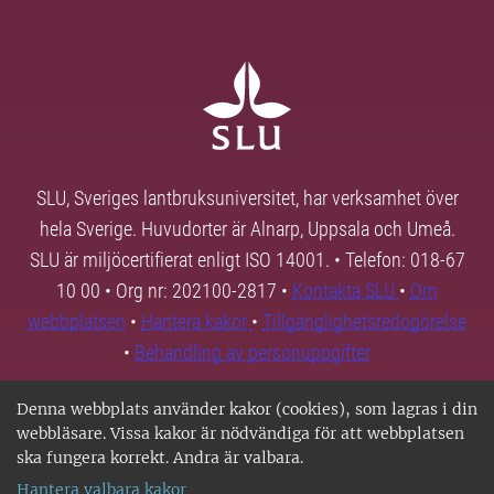
SLU, Sveriges lantbruksuniversitet, har verksamhet över
hela Sverige. Huvudorter är Alnarp, Uppsala och Umeå.
SLU är miljöcertifierat enligt ISO 14001. • Telefon: 018-67
10 00 • Org nr: 202100-2817 •
Kontakta SLU
•
Om
webbplatsen
•
Hantera kakor
•
Tillgänglighetsredogörelse
•
Behandling av personuppgifter
Denna webbplats använder kakor (cookies), som lagras i din
webbläsare. Vissa kakor är nödvändiga för att webbplatsen
ska fungera korrekt. Andra är valbara.
Hantera valbara kakor