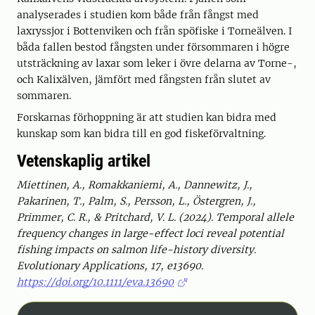
analyserades i studien kom både från fångst med
laxryssjor i Bottenviken och från spöfiske i Torneälven. I
båda fallen bestod fångsten under försommaren i högre
utsträckning av laxar som leker i övre delarna av Torne-,
och Kalixälven, jämfört med fångsten från slutet av
sommaren.
Forskarnas förhoppning är att studien kan bidra med
kunskap som kan bidra till en god fiskeförvaltning.
Vetenskaplig artikel
Miettinen, A., Romakkaniemi, A., Dannewitz, J.,
Pakarinen, T., Palm, S., Persson, L., Östergren, J.,
Primmer, C. R., & Pritchard, V. L. (2024). Temporal allele
frequency changes in large-effect loci reveal potential
fishing impacts on salmon life-history diversity.
Evolutionary Applications, 17, e13690.
https://doi.org/10.1111/eva.13690