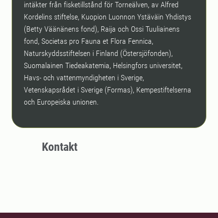
intäkter från fisketillstånd för Torneälven, av Alfred
Kordelins stiftelse, Kuopion Luonnon Ystäväin Yhdistys
(Betty Väänänens fond), Raija och Ossi Tuuliainens
fond, Societas pro Fauna et Flora Fennica,
Naturskyddsstiftelsen i Finland (Östersjöfonden),
Suomalainen Tiedeakatemia, Helsingfors universitet,
Havs- och vattenmyndigheten i Sverige,
Vetenskapsrådet i Sverige (Formas), Kempestiftelserna
och Europeiska unionen.
Kontakt