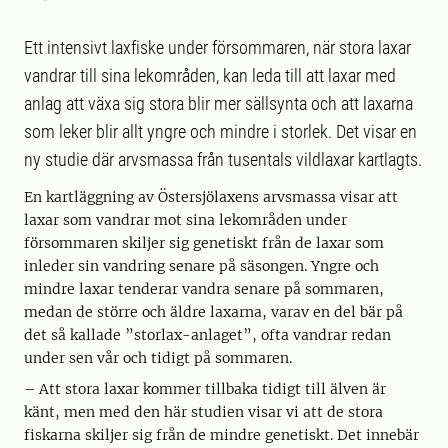
Ett intensivt laxfiske under försommaren, när stora laxar
vandrar till sina lekområden, kan leda till att laxar med
anlag att växa sig stora blir mer sällsynta och att laxarna
som leker blir allt yngre och mindre i storlek. Det visar en
ny studie där arvsmassa från tusentals vildlaxar kartlagts.
En kartläggning av Östersjölaxens arvsmassa visar att
laxar som vandrar mot sina lekområden under
försommaren skiljer sig genetiskt från de laxar som
inleder sin vandring senare på säsongen. Yngre och
mindre laxar tenderar vandra senare på sommaren,
medan de större och äldre laxarna, varav en del bär på
det så kallade ”storlax-anlaget”, ofta vandrar redan
under sen vår och tidigt på sommaren.
– Att stora laxar kommer tillbaka tidigt till älven är
känt, men med den här studien visar vi att de stora
fiskarna skiljer sig från de mindre genetiskt. Det innebär