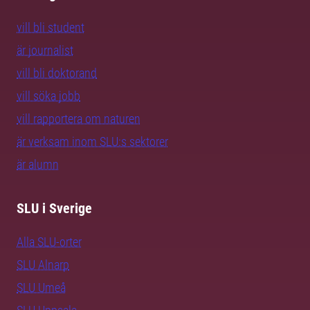
vill bli student
är journalist
vill bli doktorand
vill söka jobb
vill rapportera om naturen
är verksam inom SLU:s sektorer
är alumn
SLU i Sverige
Alla SLU-orter
SLU Alnarp
SLU Umeå