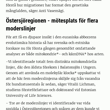
förstå hur migrationer har format den genetiska
mångfalden, säger Anti Vasemägi.
Östersjöregionen - mötesplats för flera
moderslinjer
För att få en djupare insikt i den eurasiska abborrens
evolutionära historia så har svenska och estniska
forskare nu för första gången genomfört omfattande
analyser av både mitokondrie*- och kärnDNA* hos arten.
-Vi identifierade totalt fem distinkta mitokondriella
linjer, där den äldsta förekom i Balatonsjön i Ungern.
Genom att använda en molekylär klocka* uppskattar vi
att de här fem moderslinjerna skiljde sig från varandra
för hundratusentals år sedan, säger Vitalii Lichman,
studiens försteförfattare och doktorand vid Estonian
University of Life Sciences.
- Tre av de moderslinjer vi identifierade var vida
spridda i Östersjöregionen och spåren av dem kunde vi