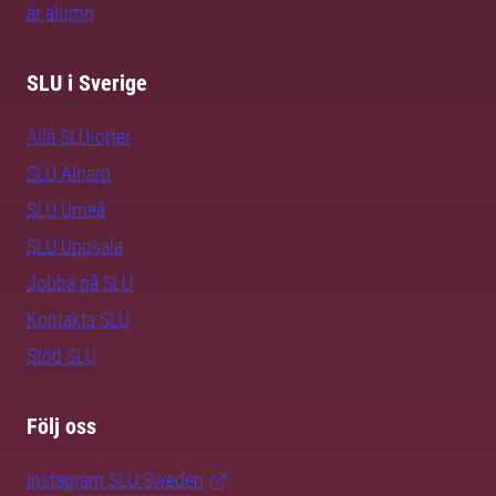
är alumn
SLU i Sverige
Alla SLU-orter
SLU Alnarp
SLU Umeå
SLU Uppsala
Jobba på SLU
Kontakta SLU
Stöd SLU
Följ oss
Instagram SLU.Sweden