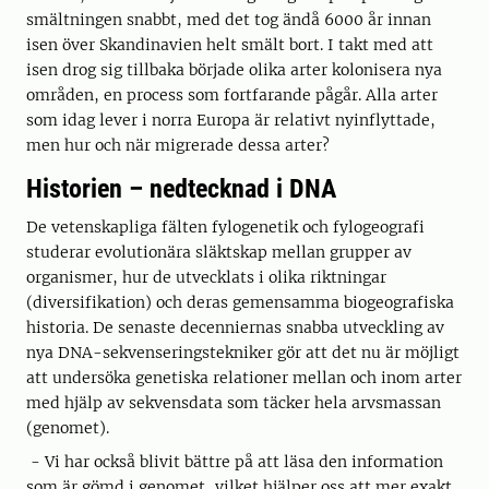
smältningen snabbt, med det tog ändå 6000 år innan
isen över Skandinavien helt smält bort. I takt med att
isen drog sig tillbaka började olika arter kolonisera nya
områden, en process som fortfarande pågår. Alla arter
som idag lever i norra Europa är relativt nyinflyttade,
men hur och när migrerade dessa arter?
Historien – nedtecknad i DNA
De vetenskapliga fälten fylogenetik och fylogeografi
studerar evolutionära släktskap mellan grupper av
organismer, hur de utvecklats i olika riktningar
(diversifikation) och deras gemensamma biogeografiska
historia. De senaste decenniernas snabba utveckling av
nya DNA-sekvenseringstekniker gör att det nu är möjligt
att undersöka genetiska relationer mellan och inom arter
med hjälp av sekvensdata som täcker hela arvsmassan
(genomet).
- Vi har också blivit bättre på att läsa den information
som är gömd i genomet, vilket hjälper oss att mer exakt