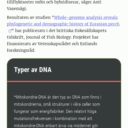
tillflyktsorter möts och hybridiserar, säger Anti
Vasemägi.
Resultaten av studien "
Whole-genome analysis reveals
phylogenetic and demographic history of Eurasian perch
" har publicerats i det brittiska fiskesällskapets
tidskrift, Journal of Fish Biology. Projektet har
finansierats av Vetenskapsrådet och Estlands
forskningsråd.
Typer av DNA
*Mitokondrie-DNA är den typ av DNA som finns i
mitokondrierna, små strukturer i våra celler som
fungerar som energifabriker. Den relativt höga
mutationsfrekvensen i kombination med att
mitokondrie-DNA enbart ärva via mödernet gör