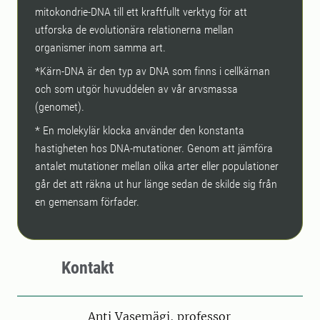
mitokondrie-DNA till ett kraftfullt verktyg för att
utforska de evolutionära relationerna mellan
organismer inom samma art.
*Kärn-DNA är den typ av DNA som finns i cellkärnan
och som utgör huvuddelen av vår arvsmassa
(genomet).
* En molekylär klocka använder den konstanta
hastigheten hos DNA-mutationer. Genom att jämföra
antalet mutationer mellan olika arter eller populationer
går det att räkna ut hur länge sedan de skilde sig från
en gemensam förfader.
Kontakt
Person
Anti Vasemägi, professor