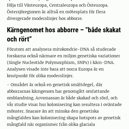
följa till Västeuropa, Centraleuropa och Östeuropa.
Östersjöregionen är alltså en mötesplats för flera
divergerade moderslinjer hos abborre.
Kärngenomet hos abborre – "både skakat
och rört”
Förutom att analysera mitokondrie-DNA så studerade
forskarna också närmare en miljon genetiska variationer
(Single Nucleotide Polymorphism, SNPs) i kärn-DNA.
Analysen visade inte bara att norra Europa är en
knutpunkt för olika moderslinjer.
- Området är också en genetisk smältdegel, där
abborrarnas kärngenom har genomgått omfattande
omblandning. Arvsmassan är både skakad och rörd, och
vår studie visar hur kolonisering kan resultera i oväntade
mönster. Snarare än att minska den genetiska
mångfalden kan kolonisering skapa hotspots av genetisk
mångfald när organismer från olika glaciala