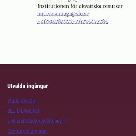
Institutionen för akvatiska resurser
anti.vasemagi@slu.se
+46104784277
+46725477785
Utvalda ingångar
Studentwebb
SLU-biblioteket
Universitetsdjursjukhuset
Centrumbildningar