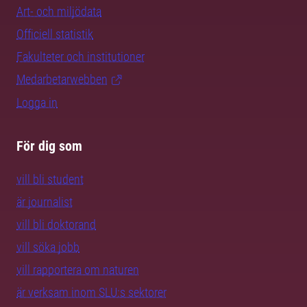
Art- och miljödata
Officiell statistik
Fakulteter och institutioner
Medarbetarwebben
Logga in
För dig som
vill bli student
är journalist
vill bli doktorand
vill söka jobb
vill rapportera om naturen
är verksam inom SLU:s sektorer