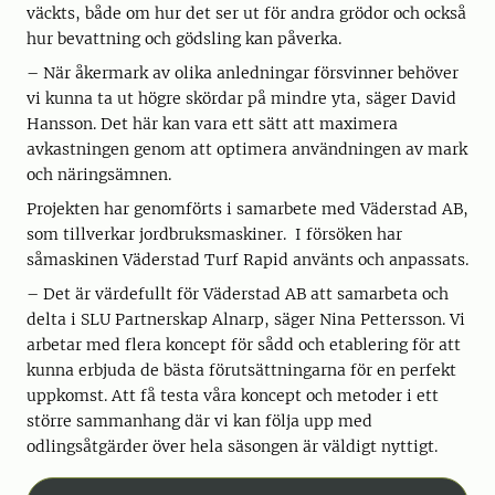
väckts, både om hur det ser ut för andra grödor och också
hur bevattning och gödsling kan påverka.
– När åkermark av olika anledningar försvinner behöver
vi kunna ta ut högre skördar på mindre yta, säger David
Hansson. Det här kan vara ett sätt att maximera
avkastningen genom att optimera användningen av mark
och näringsämnen.
Projekten har genomförts i samarbete med Väderstad AB,
som tillverkar jordbruksmaskiner. I försöken har
såmaskinen Väderstad Turf Rapid använts och anpassats.
– Det är värdefullt för Väderstad AB att samarbeta och
delta i SLU Partnerskap Alnarp, säger Nina Pettersson. Vi
arbetar med flera koncept för sådd och etablering för att
kunna erbjuda de bästa förutsättningarna för en perfekt
uppkomst. Att få testa våra koncept och metoder i ett
större sammanhang där vi kan följa upp med
odlingsåtgärder över hela säsongen är väldigt nyttigt.