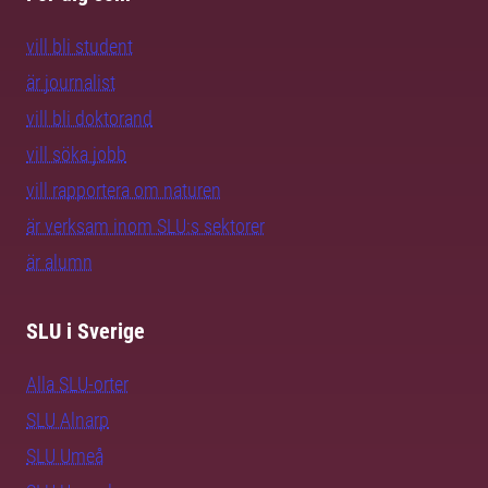
vill bli student
är journalist
vill bli doktorand
vill söka jobb
vill rapportera om naturen
är verksam inom SLU:s sektorer
är alumn
SLU i Sverige
Alla SLU-orter
SLU Alnarp
SLU Umeå