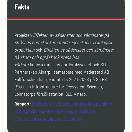
Fakta
Projekten
Effekten av sådensitet och såmönster på
stråsäds ogräskonkurrerande egenskaper i ekologisk
produktion
och
Effekten av sådensitet och såmönster
på skörd och ogräskonkurrens hos
vårkorn
finansierades av Jordbruksverket och SLU
Partnerskap Alnarp i samarbete med Väderstad AB.
Fältförsöken har genomförts 2021-2023 på SITES
(Swedish Infrastructure for Ecosystem Science),
Lönnstorps försöksstation, SLU Alnarp.
Rapport:
Effekten av rad- och plantavstånd på skörd
och ogräskonkurrens vid ekologisk odling av
vårkornssorterna Irina och Planet