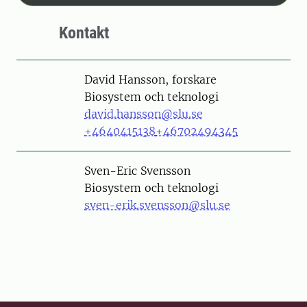
Kontakt
Person
David Hansson, forskare
Biosystem och teknologi
david.hansson@slu.se
+4640415138
+46702494345
Person
Sven-Eric Svensson
Biosystem och teknologi
sven-erik.svensson@slu.se