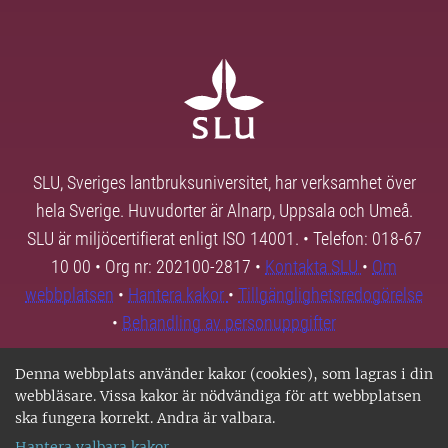
SLU, Sveriges lantbruksuniversitet, har verksamhet över
hela Sverige. Huvudorter är Alnarp, Uppsala och Umeå.
SLU är miljöcertifierat enligt ISO 14001. • Telefon: 018-67
10 00 • Org nr: 202100-2817 •
Kontakta SLU
•
Om
webbplatsen
•
Hantera kakor
•
Tillgänglighetsredogörelse
•
Behandling av personuppgifter
Denna webbplats använder kakor (cookies), som lagras i din
webbläsare. Vissa kakor är nödvändiga för att webbplatsen
ska fungera korrekt. Andra är valbara.
Hantera valbara kakor