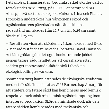
I ett projekt finansierat av Jordbruksverket gjordes därför
försök under 2021-2023, på SITES Lönnstorp vid SLU
Alnarp, i två sorters ekologiskt vårkorn: Irina och Planet.
I försöken undersöktes hur vårkornens skörd och
ogräskonkurrens påverkades när såmaskinens
radavstånd minskades från 12,5 cm till 6,25 cm samt
ökade till 25 cm.
– Resultaten visar att skörden i vårkorn ökade med 8-14
% när radavståndet minskades, berättar David Hansson.
Att låta grödan göra det ogräskonkurrerande jobbet
genom tätare sådd istället för att ogräsharva efter
sådden ger motsvarande skördenivå i försöken i
ekologisk odling av vårkorn.
Sommaren 2023 kompletterades de ekologiska studierna
med ett försök finansierat av SLU Partnerskap Alnarp för
att studera om tätare sådd kan kombineras med kemisk
respektive mekanisk och kemisk ogräsbekämpning inom
integrerad produktion. Skörden minskade dock när den
tätare sådden kombinerades med mekaniska och