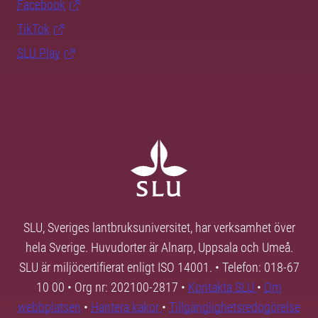
Facebook
TikTok
SLU Play
SLU, Sveriges lantbruksuniversitet, har verksamhet över
hela Sverige. Huvudorter är Alnarp, Uppsala och Umeå.
SLU är miljöcertifierat enligt ISO 14001. • Telefon: 018-67
10 00 • Org nr: 202100-2817 •
Kontakta SLU
•
Om
webbplatsen
•
Hantera kakor
•
Tillgänglighetsredogörelse