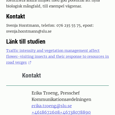
identifiera andra miljöer med god potential att hysa
biologisk mångfald, till exempel vägrenar.
Kontakt
Svenja Horstmann, telefon: 076 235 55 75, epost:
svenja.horstmann@slu.se
Länk till studien
Traffic intensity and vegetation management affect
flower-visiting insects and their response to resources in
road verges
Kontakt
Person
Erika Troeng, Presschef
Kommunikationsavdelningen
erika.troeng@slu.se
+4618672608
+46738078890