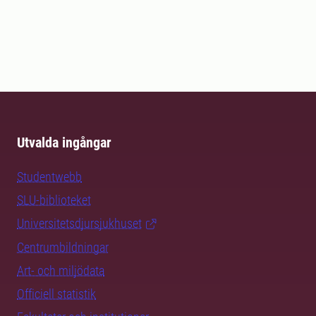
Utvalda ingångar
Studentwebb
SLU-biblioteket
Universitetsdjursjukhuset
Centrumbildningar
Art- och miljödata
Officiell statistik