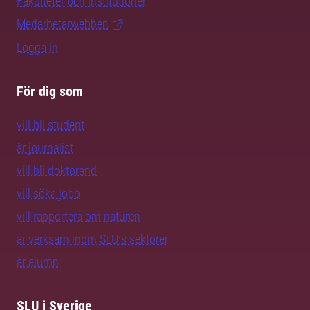
Fakulteter och institutioner
Medarbetarwebben
Logga in
För dig som
vill bli student
är journalist
vill bli doktorand
vill söka jobb
vill rapportera om naturen
är verksam inom SLU:s sektorer
är alumn
SLU i Sverige