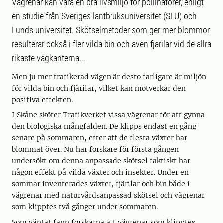
Vägrenar kan vara en bra livsmiljö för pollinatörer, enligt
en studie från Sveriges lantbruksuniversitet (SLU) och
Lunds universitet. Skötselmetoder som ger mer blommor
resulterar också i fler vilda bin och även fjärilar vid de allra
rikaste vägkanterna...
Men ju mer trafikerad vägen är desto farligare är miljön
för vilda bin och fjärilar, vilket kan motverkar den
positiva effekten.
I Skåne sköter Trafikverket vissa vägrenar för att gynna
den biologiska mångfalden. De klipps endast en gång
senare på sommaren, efter att de flesta växter har
blommat över. Nu har forskare för första gången
undersökt om denna anpassade skötsel faktiskt har
någon effekt på vilda växter och insekter. Under en
sommar inventerades växter, fjärilar och bin både i
vägrenar med naturvårdsanpassad skötsel och vägrenar
som klipptes två gånger under sommaren.
Som väntat fann forskarna att vägrenar som klipptes