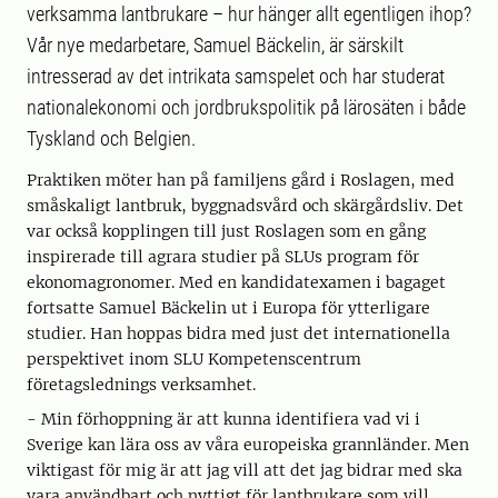
verksamma lantbrukare – hur hänger allt egentligen ihop?
Vår nye medarbetare, Samuel Bäckelin, är särskilt
intresserad av det intrikata samspelet och har studerat
nationalekonomi och jordbrukspolitik på lärosäten i både
Tyskland och Belgien.
Praktiken möter han på familjens gård i Roslagen, med
småskaligt lantbruk, byggnadsvård och skärgårdsliv. Det
var också kopplingen till just Roslagen som en gång
inspirerade till agrara studier på SLUs program för
ekonomagronomer. Med en kandidatexamen i bagaget
fortsatte Samuel Bäckelin ut i Europa för ytterligare
studier. Han hoppas bidra med just det internationella
perspektivet inom SLU Kompetenscentrum
företagslednings verksamhet.
- Min förhoppning är att kunna identifiera vad vi i
Sverige kan lära oss av våra europeiska grannländer. Men
viktigast för mig är att jag vill att det jag bidrar med ska
vara användbart och nyttigt för lantbrukare som vill