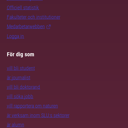
Officiell statistik
Fakulteter och institutioner
Medarbetarwebben
Logga in
För dig som
vill bli student
är journalist
vill bli doktorand
vill söka jobb
vill rapportera om naturen
är verksam inom SLU:s sektorer
är alumn