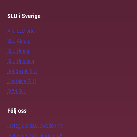
SLU i Sverige
Alla SLU-orter
SLU Alnarp
SLU Umeå
SLU Uppsala
Jobba på SLU
Kontakta SLU
Stöd SLU
Följ oss
Instagram SLU.Sweden
Instagram SLU.student