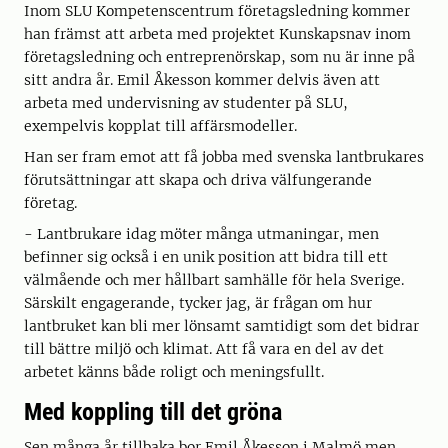
Inom SLU Kompetenscentrum företagsledning kommer
han främst att arbeta med projektet Kunskapsnav inom
företagsledning och entreprenörskap, som nu är inne på
sitt andra år. Emil Åkesson kommer delvis även att
arbeta med undervisning av studenter på SLU,
exempelvis kopplat till affärsmodeller.
Han ser fram emot att få jobba med svenska lantbrukares
förutsättningar att skapa och driva välfungerande
företag.
- Lantbrukare idag möter många utmaningar, men
befinner sig också i en unik position att bidra till ett
välmående och mer hållbart samhälle för hela Sverige.
Särskilt engagerande, tycker jag, är frågan om hur
lantbruket kan bli mer lönsamt samtidigt som det bidrar
till bättre miljö och klimat. Att få vara en del av det
arbetet känns både roligt och meningsfullt.
Med koppling till det gröna
Sen många år tillbaka bor Emil Åkesson i Malmö men