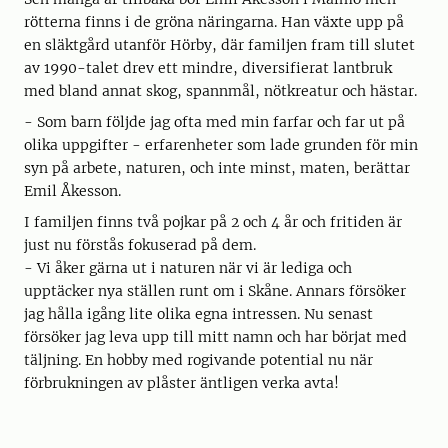
rötterna finns i de gröna näringarna. Han växte upp på
en släktgård utanför Hörby, där familjen fram till slutet
av 1990-talet drev ett mindre, diversifierat lantbruk
med bland annat skog, spannmål, nötkreatur och hästar.
- Som barn följde jag ofta med min farfar och far ut på
olika uppgifter - erfarenheter som lade grunden för min
syn på arbete, naturen, och inte minst, maten, berättar
Emil Åkesson.
I familjen finns två pojkar på 2 och 4 år och fritiden är
just nu förstås fokuserad på dem.
- Vi åker gärna ut i naturen när vi är lediga och
upptäcker nya ställen runt om i Skåne. Annars försöker
jag hålla igång lite olika egna intressen. Nu senast
försöker jag leva upp till mitt namn och har börjat med
täljning. En hobby med rogivande potential nu när
förbrukningen av plåster äntligen verka avta!