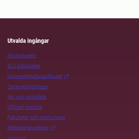
Utvalda ingångar
Studentwebb
SLU-biblioteket
Universitetsdjursjukhuset
Centrumbildningar
Art- och miljödata
Officiell statistik
Fakulteter och institutioner
Medarbetarwebben
Logga in