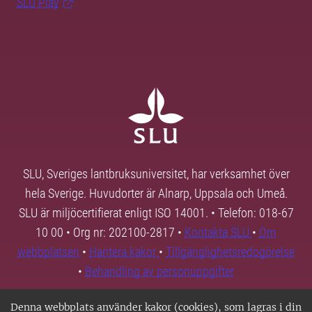
SLU Play
SLU, Sveriges lantbruksuniversitet, har verksamhet över
hela Sverige. Huvudorter är Alnarp, Uppsala och Umeå.
SLU är miljöcertifierat enligt ISO 14001. • Telefon: 018-67
10 00 • Org nr: 202100-2817 •
Kontakta SLU
•
Om
webbplatsen
•
Hantera kakor
•
Tillgänglighetsredogörelse
•
Behandling av personuppgifter
Denna webbplats använder kakor (cookies), som lagras i din