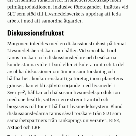
att en samlad funktion för livsmedelsberedskap inom
primärproduktionen, inklusive företagandet, inrättas vid
SLU som stöd till Livsmedelsverkets uppdrag att leda
arbetet med att samordna åtgärder.
Diskussionsfrukost
Morgonen inleddes med en diskussionsfrukost på temat
Livsmedelsberedskap som håller. Vid sex olika bord
fanns forskare och diskussionsledare och besökarna
kunde stanna vid ett bord eller cirkulera runt och ta del
av olika diskussioner om ämnen som forskning och
hållbarhet, konkurrenskraftiga företag inom planetens
gränser, kan vi bli självförsörjande med livsmedel i
Sverige?, hållbar och hälsosam livsmedelsproduktion
med one health, vatten i en extrem framtid och
biogasens roll för ett hållbart livsmedelssystem. Bland
diskussionsledarna fanns såväl forskare från SLU som
samarbetspartners från Linköpings universitet, RISE,
Axfood och LRF.