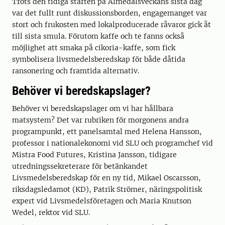
Trots den tidiga starten på Almedalsveckans sista dag
var det fullt runt diskussionsborden, engagemanget var
stort och frukosten med lokalproducerade råvaror gick åt
till sista smula. Förutom kaffe och te fanns också
möjlighet att smaka på cikoria-kaffe, som fick
symbolisera livsmedelsberedskap för både dåtida
ransonering och framtida alternativ.
Behöver vi beredskapslager?
Behöver vi beredskapslager om vi har hållbara
matsystem? Det var rubriken för morgonens andra
programpunkt, ett panelsamtal med Helena Hansson,
professor i nationalekonomi vid SLU och programchef vid
Mistra Food Futures, Kristina Jansson, tidigare
utredningssekreterare för betänkandet
Livsmedelsberedskap för en ny tid, Mikael Oscarsson,
riksdagsledamot (KD), Patrik Strömer, näringspolitisk
expert vid Livsmedelsföretagen och Maria Knutson
Wedel, rektor vid SLU.