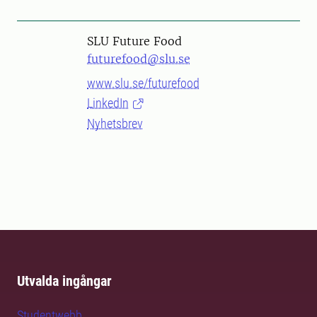
SLU Future Food
futurefood@slu.se
www.slu.se/futurefood
LinkedIn
Nyhetsbrev
Utvalda ingångar
Studentwebb