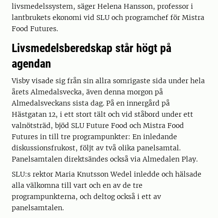
livsmedelssystem, säger Helena Hansson, professor i
lantbrukets ekonomi vid SLU och programchef för Mistra
Food Futures.
Livsmedelsberedskap står högt på
agendan
Visby visade sig från sin allra somrigaste sida under hela
årets Almedalsvecka, även denna morgon på
Almedalsveckans sista dag. På en innergård på
Hästgatan 12, i ett stort tält och vid ståbord under ett
valnötsträd, bjöd SLU Future Food och Mistra Food
Futures in till tre programpunkter: En inledande
diskussionsfrukost, följt av två olika panelsamtal.
Panelsamtalen direktsändes också via Almedalen Play.
SLU:s rektor Maria Knutsson Wedel inledde och hälsade
alla välkomna till vart och en av de tre
programpunkterna, och deltog också i ett av
panelsamtalen.