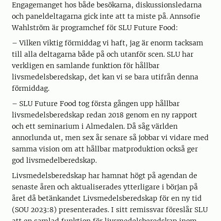
Engagemanget hos både besökarna, diskussionsledarna
och paneldeltagarna gick inte att ta miste på. Annsofie
Wahlström är programchef för SLU Future Food:
– Vilken viktig förmiddag vi haft, jag är enorm tacksam
till alla deltagarna både på och utanför scen. SLU har
verkligen en samlande funktion för hållbar
livsmedelsberedskap, det kan vi se bara utifrån denna
förmiddag.
– SLU Future Food tog första gången upp hållbar
livsmedelsberedskap redan 2018 genom en ny rapport
och ett seminarium i Almedalen. Då såg världen
annorlunda ut, men sex år senare så jobbar vi vidare med
samma vision om att hållbar matproduktion också ger
god livsmedelberedskap.
Livsmedelsberedskap har hamnat högt på agendan de
senaste åren och aktualiserades ytterligare i början på
året då betänkandet Livsmedelsberedskap för en ny tid
(SOU 2023:8) presenterades. I sitt remissvar föreslår SLU