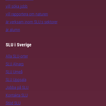
vill söka jobb
vill rapportera om naturen
är verksam inom SLU:s sektorer
är alumn
SLU i Sverige
Alla SLU-orter
SLU Alnarp
SLU Umeå
SLU Uppsala
Jobba på SLU
Kontakta SLU
Stöd SLU