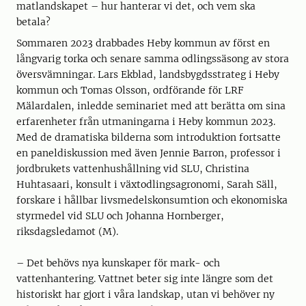
matlandskapet – hur hanterar vi det, och vem ska
betala?
Sommaren 2023 drabbades Heby kommun av först en
långvarig torka och senare samma odlingssäsong av stora
översvämningar. Lars Ekblad, landsbygdsstrateg i Heby
kommun och Tomas Olsson, ordförande för LRF
Mälardalen, inledde seminariet med att berätta om sina
erfarenheter från utmaningarna i Heby kommun 2023.
Med de dramatiska bilderna som introduktion fortsatte
en paneldiskussion med även Jennie Barron, professor i
jordbrukets vattenhushållning vid SLU, Christina
Huhtasaari, konsult i växtodlingsagronomi, Sarah Säll,
forskare i hållbar livsmedelskonsumtion och ekonomiska
styrmedel vid SLU och Johanna Hornberger,
riksdagsledamot (M).
– Det behövs nya kunskaper för mark- och
vattenhantering. Vattnet beter sig inte längre som det
historiskt har gjort i våra landskap, utan vi behöver ny