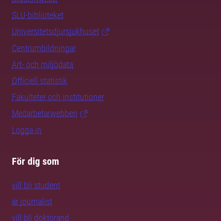
SLU-biblioteket
Universitetsdjursjukhuset
Centrumbildningar
Art- och miljödata
Officiell statistik
Fakulteter och institutioner
Medarbetarwebben
Logga in
För dig som
vill bli student
är journalist
vill bli doktorand