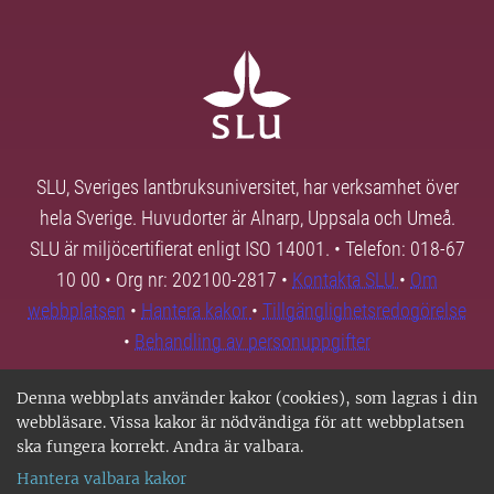
SLU, Sveriges lantbruksuniversitet, har verksamhet över
hela Sverige. Huvudorter är Alnarp, Uppsala och Umeå.
SLU är miljöcertifierat enligt ISO 14001. • Telefon: 018-67
10 00 • Org nr: 202100-2817 •
Kontakta SLU
•
Om
webbplatsen
•
Hantera kakor
•
Tillgänglighetsredogörelse
•
Behandling av personuppgifter
Denna webbplats använder kakor (cookies), som lagras i din
webbläsare. Vissa kakor är nödvändiga för att webbplatsen
ska fungera korrekt. Andra är valbara.
Hantera valbara kakor