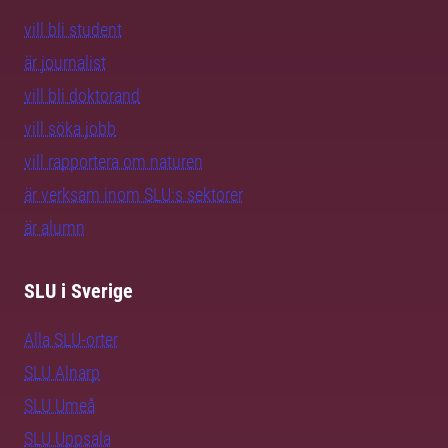
vill bli student
är journalist
vill bli doktorand
vill söka jobb
vill rapportera om naturen
är verksam inom SLU:s sektorer
är alumn
SLU i Sverige
Alla SLU-orter
SLU Alnarp
SLU Umeå
SLU Uppsala