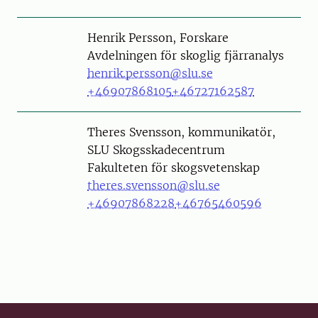
Person
Henrik Persson, Forskare
Avdelningen för skoglig fjärranalys
henrik.persson@slu.se
+46907868105
+46727162587
Person
Theres Svensson, kommunikatör,
SLU Skogsskadecentrum
Fakulteten för skogsvetenskap
theres.svensson@slu.se
+46907868228
+46765460596