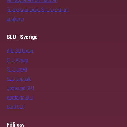
vill rapportera om naturen
är verksam inom SLU:s sektorer
är alumn
SLU i Sverige
Alla SLU-orter
SLU Alnarp
SLU Umeå
SLU Uppsala
Jobba på SLU
Kontakta SLU
Stöd SLU
Följ oss