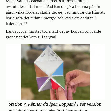
Målet var ett coachande arbetssätt och samtalet
avslutades alltid med "Vad kan du göra hemma på din
gård, vilka fördelar skulle det ge, vad hindrar dig från att
börja göra det redan i morgon och vad skriver du in i
kalendern?"
Landsbygdsminister tog snällt del av Loppan och valde
grönt när det kom till färgval.
Station 3. Känner du igen Loppan? I vår version
ett lekfullt sätt att locka in till samtal om