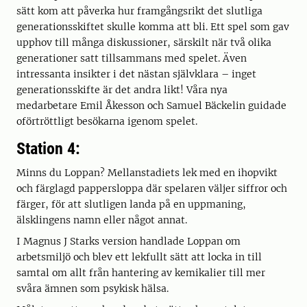
sätt kom att påverka hur framgångsrikt det slutliga
generationsskiftet skulle komma att bli. Ett spel som gav
upphov till många diskussioner, särskilt när två olika
generationer satt tillsammans med spelet. Även
intressanta insikter i det nästan självklara – inget
generationsskifte är det andra likt! Våra nya
medarbetare Emil Åkesson och Samuel Bäckelin guidade
oförtröttligt besökarna igenom spelet.
Station 4:
Minns du Loppan? Mellanstadiets lek med en ihopvikt
och färglagd pappersloppa där spelaren väljer siffror och
färger, för att slutligen landa på en uppmaning,
älsklingens namn eller något annat.
I Magnus J Starks version handlade Loppan om
arbetsmiljö och blev ett lekfullt sätt att locka in till
samtal om allt från hantering av kemikalier till mer
svåra ämnen som psykisk hälsa.