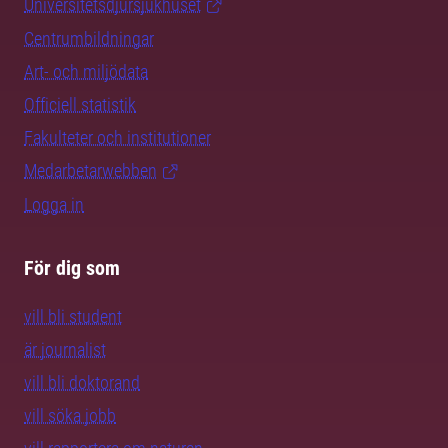
Universitetsdjursjukhuset
Centrumbildningar
Art- och miljödata
Officiell statistik
Fakulteter och institutioner
Medarbetarwebben
Logga in
För dig som
vill bli student
är journalist
vill bli doktorand
vill söka jobb